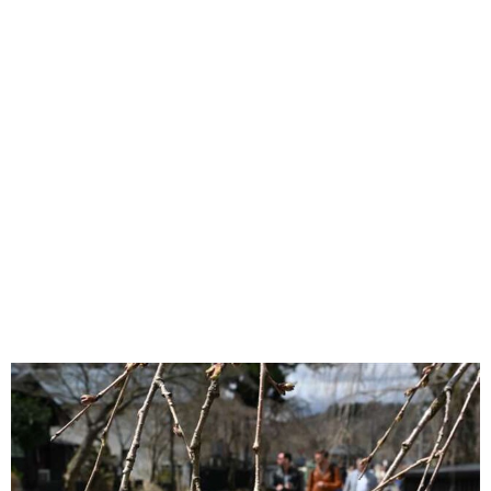
味わう一覧
麺類
ご当地グルメ
酒
スイーツ
癒す一覧
温泉
自然
宿泊
青森県
岩手県
秋田県