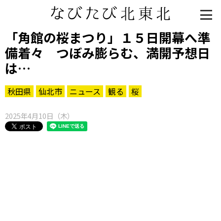
「角館の桜まつり」１５日開幕へ準
備着々 つぼみ膨らむ、満開予想日
は…
秋田県
仙北市
ニュース
観る
桜
2025年4月10日（木）
知る一覧
世界遺産
文化・歴史
パワースポット
ミステリー
観る一覧
桜
花
紅葉
楽しむ一覧
まつり・イベント
聖地
おみやげ・特産
道の駅・産直
鉄道
アウトドア・レジャー