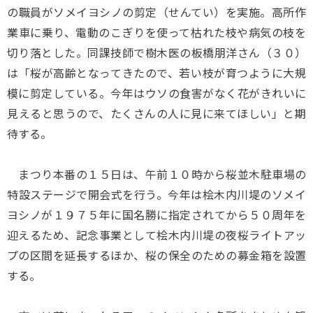
の職員がソメイヨシノの剪定（せんてい）を実施。高所作
業車に乗り、電動のこぎりを使って枯れた枝や病気の枝を
切り落とした。同課技師で樹木医の板橋朋洋さん（３０）
は「桜が高齢となってきたので、若い枝が育つように大規
模に剪定している。今年はウソの食害がなく花がきれいに
見えると思うので、たくさんの人に見に来てほしい」と期
待する。
まつり本番の１５日は、午前１０時から桜並木駐車場の
特設ステージで開会式を行う。今年は桧木内川堤のソメイ
ヨシノが１９７５年に国名勝に指定されてから５０周年を
迎えるため、記念事業として桧木内川堤の夜桜ライトアッ
プの区間を延長するほか、桜の保全のための募金箱を設置
する。