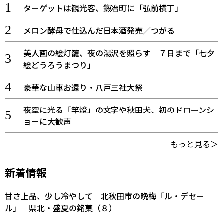
ターゲットは観光客、鍛冶町に「弘前横丁」
メロン酵母で仕込んだ日本酒発売／つがる
美人画の絵灯籠、夜の湯沢を照らす ７日まで「七夕
絵どうろうまつり」
豪華な山車お還り・八戸三社大祭
夜空に光る「竿燈」の文字や秋田犬、初のドローンシ
ョーに大歓声
もっと見る＞
新着情報
甘さ上品、少し冷やして 北秋田市の晩梅「ル・デセー
ル」 県北・盛夏の銘菓（８）