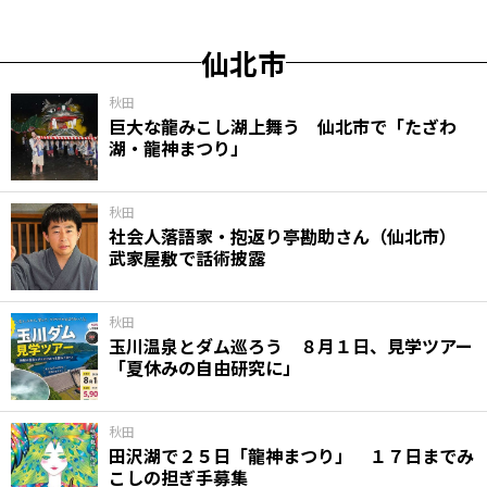
仙北市
秋田
巨大な龍みこし湖上舞う 仙北市で「たざわ
湖・龍神まつり」
秋田
社会人落語家・抱返り亭勘助さん（仙北市）
武家屋敷で話術披露
秋田
玉川温泉とダム巡ろう ８月１日、見学ツアー
「夏休みの自由研究に」
秋田
田沢湖で２５日「龍神まつり」 １７日までみ
こしの担ぎ手募集