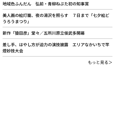
地域色ふんだん 弘前・青柳ねぷた初の知事賞
美人画の絵灯籠、夜の湯沢を照らす ７日まで「七夕絵ど
うろうまつり」
新作「猿田彦」堂々／五所川原立佞武多開幕
差し手、はやし方が迫力の演技披露 エリアなかいちで竿
燈妙技大会
もっと見る＞