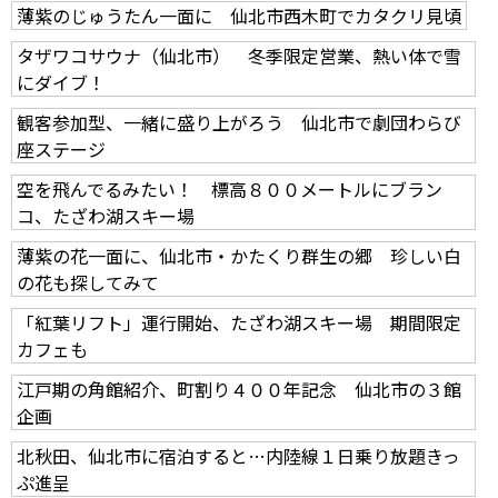
薄紫のじゅうたん一面に 仙北市西木町でカタクリ見頃
タザワコサウナ（仙北市） 冬季限定営業、熱い体で雪
にダイブ！
観客参加型、一緒に盛り上がろう 仙北市で劇団わらび
座ステージ
空を飛んでるみたい！ 標高８００メートルにブラン
コ、たざわ湖スキー場
薄紫の花一面に、仙北市・かたくり群生の郷 珍しい白
の花も探してみて
「紅葉リフト」運行開始、たざわ湖スキー場 期間限定
カフェも
江戸期の角館紹介、町割り４００年記念 仙北市の３館
企画
北秋田、仙北市に宿泊すると…内陸線１日乗り放題きっ
ぷ進呈