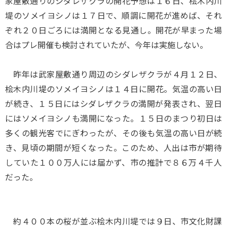
家屋敷通りのシダレザクラの開花予想は１６日、桧木内川
堤のソメイヨシノは１７日で、順調に開花が進めば、それ
ぞれ２０日ごろには満開となる見通し。開花が早まった場
合はプレ開催も検討されていたが、今年は実施しない。
昨年は武家屋敷通り周辺のシダレザクラが４月１２日、
桧木内川堤のソメイヨシノは１４日に開花。気温の高い日
が続き、１５日にはシダレザクラの満開が発表され、翌日
にはソメイヨシノも満開になった。１５日のまつり初日は
多くの観光客でにぎわったが、その後も気温の高い日が続
き、見頃の期間が短くなった。このため、人出は市が期待
していた１００万人には届かず、市の推計で８６万４千人
だった。
約４００本の桜が並ぶ桧木内川堤では９日、市文化財課