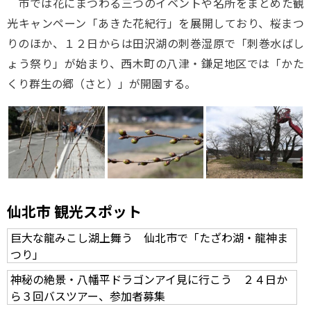
市では花にまつわる三つのイベントや名所をまとめた観
光キャンペーン「あきた花紀行」を展開しており、桜まつ
りのほか、１２日からは田沢湖の刺巻湿原で「刺巻水ばし
ょう祭り」が始まり、西木町の八津・鎌足地区では「かた
くり群生の郷（さと）」が開園する。
仙北市 観光スポット
巨大な龍みこし湖上舞う 仙北市で「たざわ湖・龍神ま
つり」
神秘の絶景・八幡平ドラゴンアイ見に行こう ２４日か
ら３回バスツアー、参加者募集