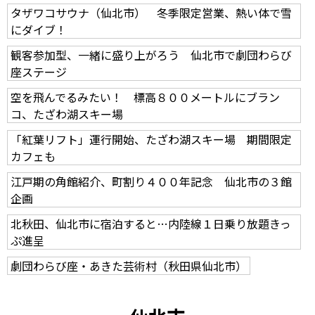
タザワコサウナ（仙北市） 冬季限定営業、熱い体で雪
にダイブ！
観客参加型、一緒に盛り上がろう 仙北市で劇団わらび
座ステージ
空を飛んでるみたい！ 標高８００メートルにブラン
コ、たざわ湖スキー場
「紅葉リフト」運行開始、たざわ湖スキー場 期間限定
カフェも
江戸期の角館紹介、町割り４００年記念 仙北市の３館
企画
北秋田、仙北市に宿泊すると…内陸線１日乗り放題きっ
ぷ進呈
劇団わらび座・あきた芸術村（秋田県仙北市）