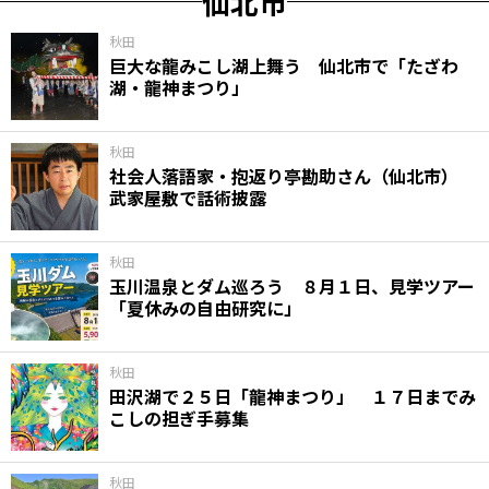
仙北市
秋田
巨大な龍みこし湖上舞う 仙北市で「たざわ
湖・龍神まつり」
秋田
社会人落語家・抱返り亭勘助さん（仙北市）
武家屋敷で話術披露
秋田
玉川温泉とダム巡ろう ８月１日、見学ツアー
「夏休みの自由研究に」
秋田
田沢湖で２５日「龍神まつり」 １７日までみ
こしの担ぎ手募集
秋田