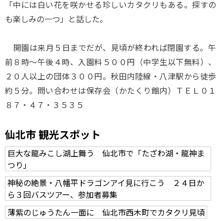
「中には白い花を咲かせる珍しいカタクリもある。探すの
も楽しみの一つ」と話した。
開園は来月５日までだが、見頃が終われば閉園する。午
前８時～午後４時、入園料５００円（中学生以下無料）、
２０人以上の団体３００円。秋田内陸線・八津駅から徒歩
約５分。問い合わせは保存会（かたくり館内）ＴＥＬ０１
８７・４７・３５３５
仙北市 観光スポット
巨大な龍みこし湖上舞う 仙北市で「たざわ湖・龍神ま
つり」
神秘の絶景・八幡平ドラゴンアイ見に行こう ２４日か
ら３回バスツアー、参加者募集
薄紫のじゅうたん一面に 仙北市西木町でカタクリ見頃