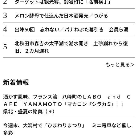
ターゲットは観光客、鍛冶町に「弘前横丁」
メロン酵母で仕込んだ日本酒発売／つがる
出陣50回 忘れない／パナねぶた幕引き 会員ら涙
北秋田市森吉の太平湖で湖水開き 土砂崩れから復
旧、２カ月遅れ
もっと見る＞
新着情報
酒かす風味、フランス流 八峰町のＬＡＢＯ ａｎｄ Ｃ
ＡＦＥ ＹＡＭＡＭＯＴＯ「マカロン『シラカミ』」」
県北・盛夏の銘菓（９）
今週末、大潟村で「ひまわりまつり」 ミニ電車など催し
多彩