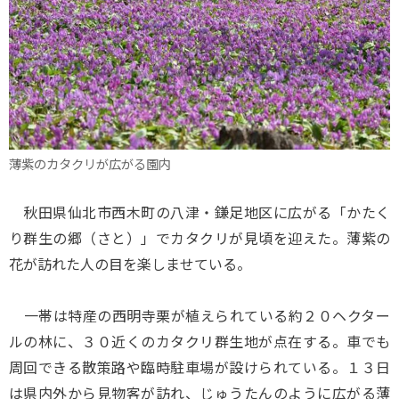
薄紫のカタクリが広がる園内
秋田県仙北市西木町の八津・鎌足地区に広がる「かたく
り群生の郷（さと）」でカタクリが見頃を迎えた。薄紫の
花が訪れた人の目を楽しませている。
一帯は特産の西明寺栗が植えられている約２０ヘクター
ルの林に、３０近くのカタクリ群生地が点在する。車でも
周回できる散策路や臨時駐車場が設けられている。１３日
は県内外から見物客が訪れ、じゅうたんのように広がる薄