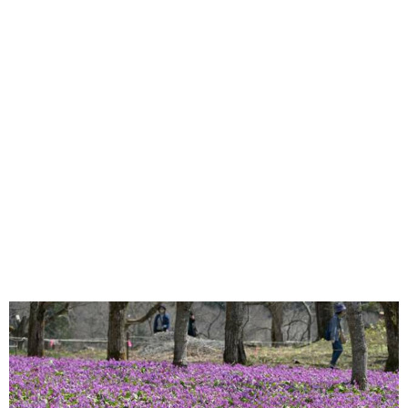
味わう一覧
麺類
ご当地グルメ
酒
スイーツ
癒す一覧
温泉
自然
宿泊
青森県
岩手県
秋田県