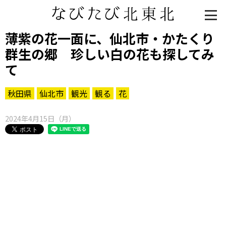
薄紫の花一面に、仙北市・かたくり
群生の郷 珍しい白の花も探してみ
て
秋田県
仙北市
観光
観る
花
2024年4月15日（月）
知る一覧
世界遺産
文化・歴史
パワースポット
ミステリー
観る一覧
桜
花
紅葉
楽しむ一覧
まつり・イベント
聖地
おみやげ・特産
道の駅・産直
鉄道
アウトドア・レジャー