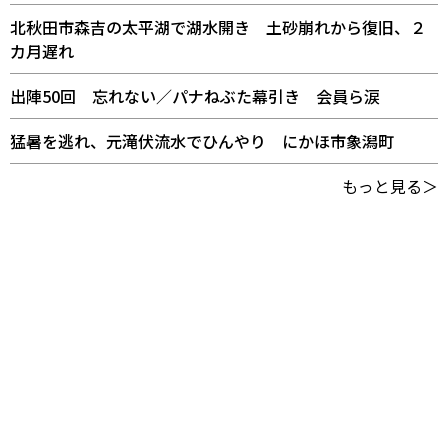
北秋田市森吉の太平湖で湖水開き 土砂崩れから復旧、２
カ月遅れ
出陣50回 忘れない／パナねぶた幕引き 会員ら涙
猛暑を逃れ、元滝伏流水でひんやり にかほ市象潟町
もっと見る＞