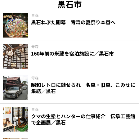
黒石市
青森
黒石ねぷた開幕 青森の夏祭り本番へ
青森
160年前の米蔵を宿泊施設に／黒石市
青森
昭和レトロに魅せられ 名車・旧車、こみせに
集結／黒石
青森
クマの生態とハンターの仕事紹介 伝承工芸館
で企画展／黒石