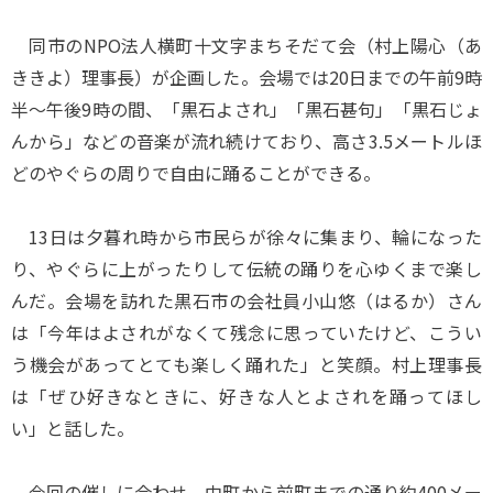
同市のNPO法人横町十文字まちそだて会（村上陽心（あ
ききよ）理事長）が企画した。会場では20日までの午前9時
半～午後9時の間、「黒石よされ」「黒石甚句」「黒石じょ
んから」などの音楽が流れ続けており、高さ3.5メートルほ
どのやぐらの周りで自由に踊ることができる。
13日は夕暮れ時から市民らが徐々に集まり、輪になった
り、やぐらに上がったりして伝統の踊りを心ゆくまで楽し
んだ。会場を訪れた黒石市の会社員小山悠（はるか）さん
は「今年はよされがなくて残念に思っていたけど、こうい
う機会があってとても楽しく踊れた」と笑顔。村上理事長
は「ぜひ好きなときに、好きな人とよされを踊ってほし
い」と話した。
今回の催しに合わせ、中町から前町までの通り約400メー