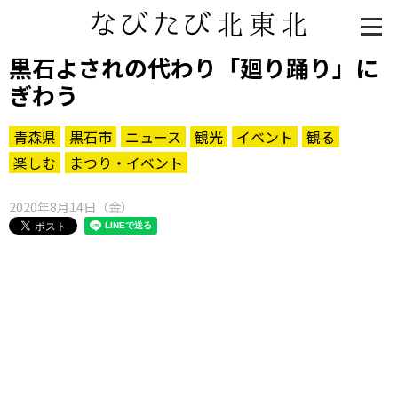
黒石よされの代わり「廻り踊り」に
ぎわう
青森県
黒石市
ニュース
観光
イベント
観る
楽しむ
まつり・イベント
2020年8月14日（金）
知る一覧
世界遺産
文化・歴史
パワースポット
ミステリー
観る一覧
桜
花
紅葉
楽しむ一覧
まつり・イベント
聖地
おみやげ・特産
道の駅・産直
鉄道
アウトドア・レジャー