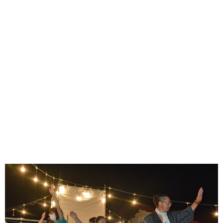
味わう一覧
麺類
ご当地グルメ
酒
スイーツ
癒す一覧
温泉
自然
宿泊
青森県
岩手県
秋田県