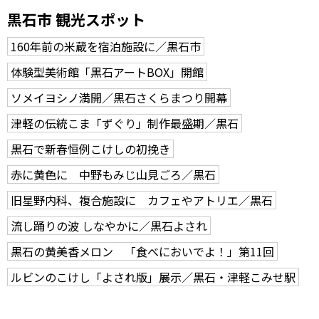
黒石市 観光スポット
160年前の米蔵を宿泊施設に／黒石市
体験型美術館「黒石アートBOX」開館
ソメイヨシノ満開／黒石さくらまつり開幕
津軽の伝統こま「ずぐり」制作最盛期／黒石
黒石で新春恒例こけしの初挽き
赤に黄色に 中野もみじ山見ごろ／黒石
旧星野内科、複合施設に カフェやアトリエ／黒石
流し踊りの波 しなやかに／黒石よされ
黒石の黄美香メロン 「食べにおいでよ！」第11回
ルビンのこけし「よされ版」展示／黒石・津軽こみせ駅