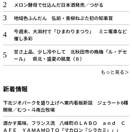
メロン酵母で仕込んだ日本酒発売／つがる
地域色ふんだん 弘前・青柳ねぷた初の知事賞
今週末、大潟村で「ひまわりまつり」 ミニ電車など
催し多彩
甘さ上品、少し冷やして 北秋田市の晩梅「ル・デセ
ール」 県北・盛夏の銘菓（８）
もっと見る＞
新着情報
下北ジオパークを盛り上げへ案内看板新設 ジェラート6種
開発／むつ・斗南丘牧場
酒かす風味、フランス流 八峰町のＬＡＢＯ ａｎｄ Ｃ
ＡＦＥ ＹＡＭＡＭＯＴＯ「マカロン『シラカミ』」」