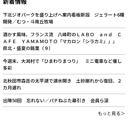
新着情報
下北ジオパークを盛り上げへ案内看板新設 ジェラート6種
開発／むつ・斗南丘牧場
酒かす風味、フランス流 八峰町のＬＡＢＯ ａｎｄ Ｃ
ＡＦＥ ＹＡＭＡＭＯＴＯ「マカロン『シラカミ』」」
県北・盛夏の銘菓（９）
今週末、大潟村で「ひまわりまつり」 ミニ電車など催し
多彩
北秋田市森吉の太平湖で湖水開き 土砂崩れから復旧、２
カ月遅れ
出陣50回 忘れない／パナねぶた幕引き 会員ら涙
もっと見る＞