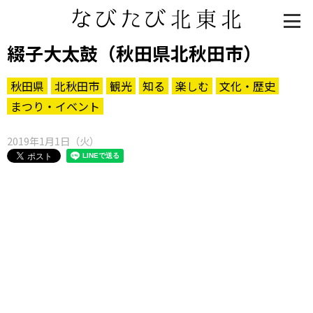
綴子大太鼓（秋田県北秋田市）
秋田県
北秋田市
観光
知る
楽しむ
文化・歴史
まつり・イベント
2019年1月1日（火）
知る一覧
世界遺産
文化・歴史
パワースポット
ミステリー
観る一覧
桜
花
紅葉
楽しむ一覧
まつり・イベント
聖地
おみやげ・特産
道の駅・産直
鉄道
アウトドア・レジャー