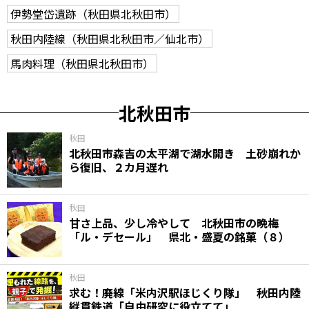
伊勢堂岱遺跡（秋田県北秋田市）
秋田内陸線（秋田県北秋田市／仙北市）
馬肉料理（秋田県北秋田市）
北秋田市
秋田
北秋田市森吉の太平湖で湖水開き 土砂崩れか
ら復旧、２カ月遅れ
秋田
甘さ上品、少し冷やして 北秋田市の晩梅
「ル・デセール」 県北・盛夏の銘菓（８）
秋田
求む！廃線「米内沢駅ほじくり隊」 秋田内陸
縦貫鉄道「自由研究に役立てて」