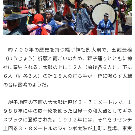
約７００年の歴史を持つ綴子神社例大祭で、五穀豊穣
（ほうじょう）祈願と雨ごいのため、獅子踊りとともに神
社に奉納される。太鼓の上に１２人（前後各６人）、下に
６人（同各３人）の計１８人の打ち手が一斉に鳴らす太鼓
の音は雷鳴のようだ。
綴子地区の下町の大太鼓は直径３・７１メートルで、１
９８８年に牛の皮一枚を使った世界一の和太鼓としてギネ
スブックに登録された。１９９２年には、それを９センチ
上回る３・８メートルのジャンボ太鼓が上町に登場、事実