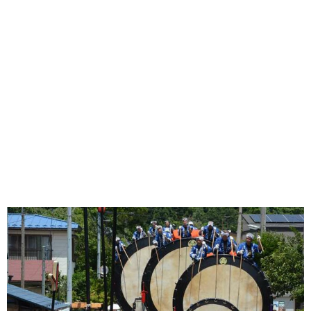
味わう一覧
麺類
ご当地グルメ
酒
スイーツ
癒す一覧
温泉
自然
宿泊
青森県
岩手県
秋田県