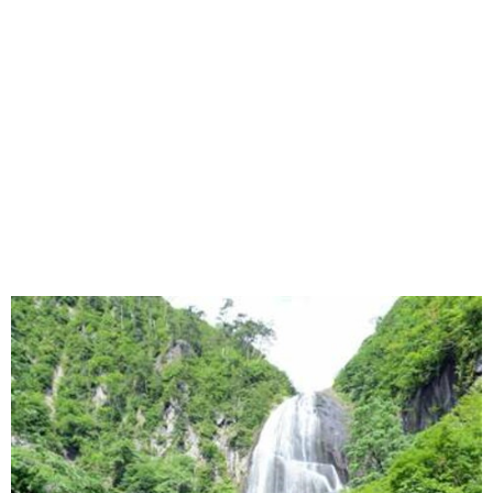
味わう一覧
麺類
ご当地グルメ
酒
スイーツ
癒す一覧
温泉
自然
宿泊
青森県
岩手県
秋田県