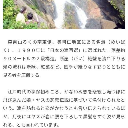
森吉山ろくの南東側、奥阿仁地区にある名瀑（めいば
く）。１９９０年に「日本の滝百選」に選ばれた。落差約
９０メートルの２段構造。断崖（がい）絶壁を流れ下りる
滝の流れは新緑、紅葉など、四季が織りなす彩りとともに
見る者を圧倒する。
江戸時代の享保初めごろ、かなわぬ恋を悲観し滝つぼに
飛び込んだ娘・ヤスの悲恋伝説に基づいて名付けられたと
いう。滝を訪れると恋がかなうとも言い伝えられているほ
か、月夜にはヤスが岩に腰を下ろして黒髪をすく姿が見ら
れる、とも言われています。