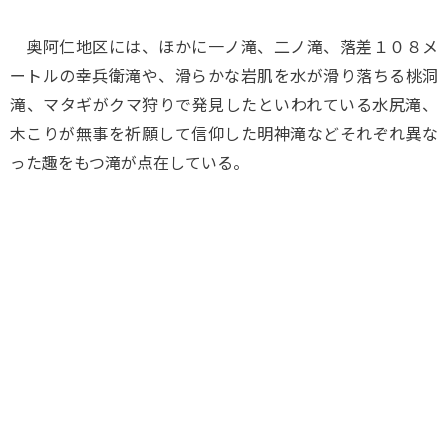
奥阿仁地区には、ほかに一ノ滝、二ノ滝、落差１０８メ
ートルの幸兵衛滝や、滑らかな岩肌を水が滑り落ちる桃洞
滝、マタギがクマ狩りで発見したといわれている水尻滝、
木こりが無事を祈願して信仰した明神滝などそれぞれ異な
った趣をもつ滝が点在している。