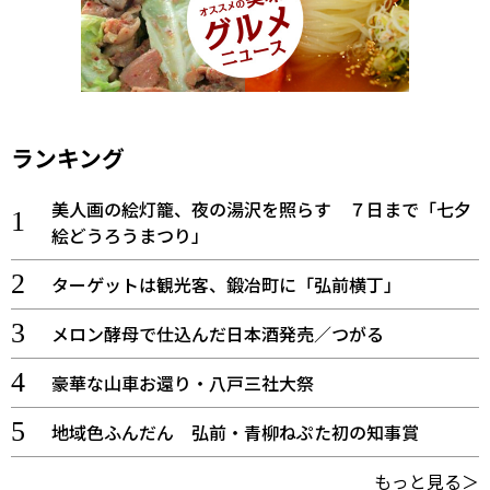
ランキング
美人画の絵灯籠、夜の湯沢を照らす ７日まで「七夕
絵どうろうまつり」
ターゲットは観光客、鍛冶町に「弘前横丁」
メロン酵母で仕込んだ日本酒発売／つがる
豪華な山車お還り・八戸三社大祭
地域色ふんだん 弘前・青柳ねぷた初の知事賞
もっと見る＞