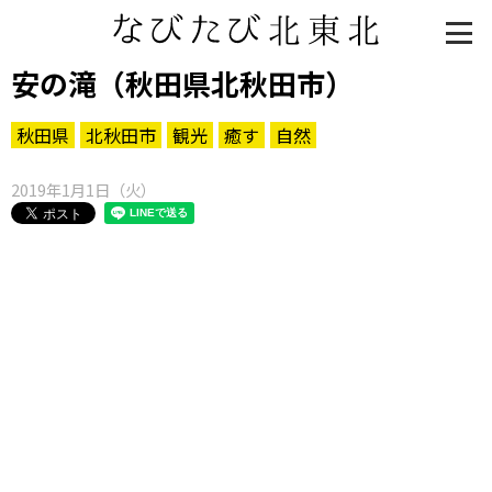
安の滝（秋田県北秋田市）
秋田県
北秋田市
観光
癒す
自然
2019年1月1日（火）
知る一覧
世界遺産
文化・歴史
パワースポット
ミステリー
観る一覧
桜
花
紅葉
楽しむ一覧
まつり・イベント
聖地
おみやげ・特産
道の駅・産直
鉄道
アウトドア・レジャー