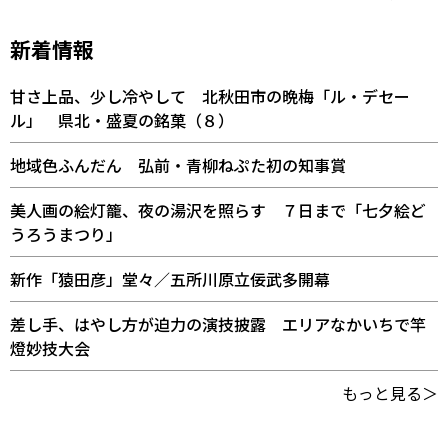
新着情報
甘さ上品、少し冷やして 北秋田市の晩梅「ル・デセー
ル」 県北・盛夏の銘菓（８）
地域色ふんだん 弘前・青柳ねぷた初の知事賞
美人画の絵灯籠、夜の湯沢を照らす ７日まで「七夕絵ど
うろうまつり」
新作「猿田彦」堂々／五所川原立佞武多開幕
差し手、はやし方が迫力の演技披露 エリアなかいちで竿
燈妙技大会
もっと見る＞