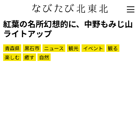
紅葉の名所幻想的に、中野もみじ山
ライトアップ
青森県
黒石市
ニュース
観光
イベント
観る
楽しむ
癒す
自然
知る一覧
世界遺産
文化・歴史
パワースポット
ミステリー
観る一覧
桜
花
紅葉
楽しむ一覧
まつり・イベント
聖地
おみやげ・特産
道の駅・産直
鉄道
アウトドア・レジャー