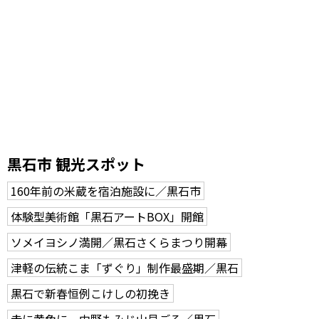
黒石市 観光スポット
160年前の米蔵を宿泊施設に／黒石市
体験型美術館「黒石アートBOX」開館
ソメイヨシノ満開／黒石さくらまつり開幕
津軽の伝統こま「ずぐり」制作最盛期／黒石
黒石で新春恒例こけしの初挽き
赤に黄色に 中野もみじ山見ごろ／黒石