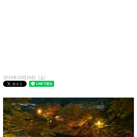
味わう一覧
麺類
ご当地グルメ
酒
スイーツ
癒す一覧
温泉
自然
宿泊
青森県
岩手県
秋田県
2019年10月19日（土）