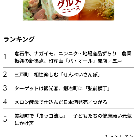
ランキング
倉石牛、ナガイモ、ニンニク…地場産品ずらり 農業
振興の新拠点、町産直「バ・オール」開店／五戸
三戸町 相性楽しむ「せんべいさんぽ」
ターゲットは観光客、鍛冶町に「弘前横丁」
メロン酵母で仕込んだ日本酒発売／つがる
美郷町で「舟ッコ流し」 子どもたちの健康願い元気
にかけ声
もっと見る＞