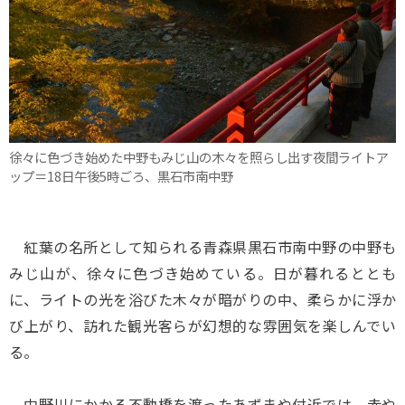
徐々に色づき始めた中野もみじ山の木々を照らし出す夜間ライトア
ップ＝18日午後5時ごろ、黒石市南中野
紅葉の名所として知られる青森県黒石市南中野の中野も
みじ山が、徐々に色づき始めている。日が暮れるととも
に、ライトの光を浴びた木々が暗がりの中、柔らかに浮か
び上がり、訪れた観光客らが幻想的な雰囲気を楽しんでい
る。
中野川にかかる不動橋を渡ったあずまや付近では、赤や