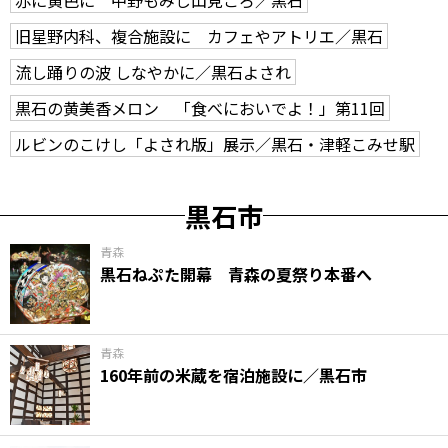
旧星野内科、複合施設に カフェやアトリエ／黒石
流し踊りの波 しなやかに／黒石よされ
黒石の黄美香メロン 「食べにおいでよ！」第11回
ルビンのこけし「よされ版」展示／黒石・津軽こみせ駅
黒石市
青森
黒石ねぷた開幕 青森の夏祭り本番へ
青森
160年前の米蔵を宿泊施設に／黒石市