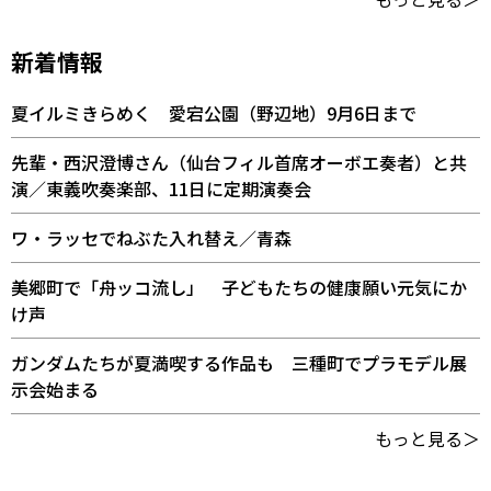
新着情報
夏イルミきらめく 愛宕公園（野辺地）9月6日まで
先輩・西沢澄博さん（仙台フィル首席オーボエ奏者）と共
演／東義吹奏楽部、11日に定期演奏会
ワ・ラッセでねぶた入れ替え／青森
美郷町で「舟ッコ流し」 子どもたちの健康願い元気にか
け声
ガンダムたちが夏満喫する作品も 三種町でプラモデル展
示会始まる
もっと見る＞