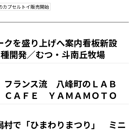
のカプセルトイ販売開始
ークを盛り上げへ案内看板新設
6種開発／むつ・斗南丘牧場
、フランス流 八峰町のＬＡＢ
 ＣＡＦＥ ＹＡＭＡＭＯＴＯ
『シラカミ』」」 県北・盛夏の
潟村で「ひまわりまつり」 ミニ