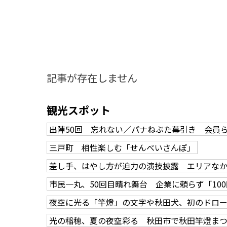
記事が存在しません
観光スポット
出陣50回 忘れない／パナねぶた幕引き 会員
三戸町 相性楽しむ「せんべいさんぽ」
差し手、はやし方が迫力の演技披露 エリアな
市民一丸、50回目晴れ舞台 企業に頼らず「10
夜空に光る「竿燈」の文字や秋田犬、初のドロ
知る一覧
世界遺産
文化・歴史
パワースポット
ミステリー
光の稲穂、夏の夜空彩る 秋田市で秋田竿燈ま