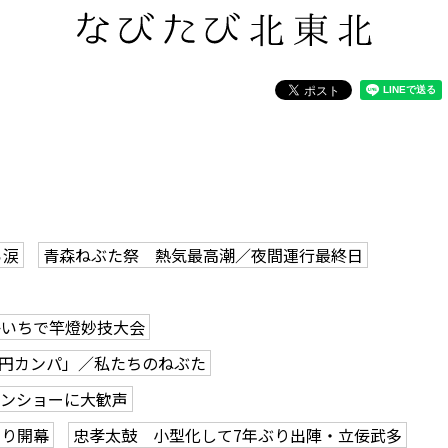
ら涙
青森ねぶた祭 熱気最高潮／夜間運行最終日
かいちで竿燈妙技大会
0円カンパ」／私たちのねぶた
ーンショーに大歓声
つり開幕
忠孝太鼓 小型化して7年ぶり出陣・立佞武多