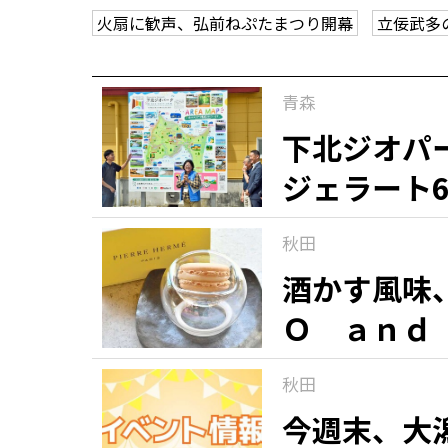
火扇に歓声、弘前ねぷたまつり開幕
立佞武多
観る一覧
桜
花
紅葉
青森
楽しむ一覧
まつり・イベント
聖地
おみやげ・特産
道の駅・産直
鉄道
アウトドア・レジャー
下北ジオパ
ジェラート
味わう一覧
麺類
ご当地グルメ
酒
スイーツ
秋田
癒す一覧
温泉
自然
宿泊
酒かす風味
Ｏ ａｎｄ
青森県
岩手県
秋田県
「マカロン
秋田
銘菓（９）
今週末、大