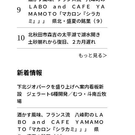
ＬＡＢＯ ａｎｄ ＣＡＦＥ ＹＡ
ＭＡＭＯＴＯ「マカロン『シラカ
ミ』」」 県北・盛夏の銘菓（９）
北秋田市森吉の太平湖で湖水開き
土砂崩れから復旧、２カ月遅れ
もっと見る＞
新着情報
下北ジオパークを盛り上げへ案内看板新
設 ジェラート6種開発／むつ・斗南丘牧
場
酒かす風味、フランス流 八峰町のＬＡ
ＢＯ ａｎｄ ＣＡＦＥ ＹＡＭＡＭＯ
ＴＯ「マカロン『シラカミ』」」 県