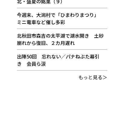
北・盛夏の銘菓（９）
今週末、大潟村で「ひまわりまつり」
ミニ電車など催し多彩
北秋田市森吉の太平湖で湖水開き 土砂
崩れから復旧、２カ月遅れ
出陣50回 忘れない／パナねぶた幕引
き 会員ら涙
もっと見る＞