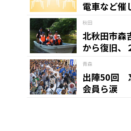
電車など催
秋田
北秋田市森
から復旧、
青森
出陣50回
会員ら涙