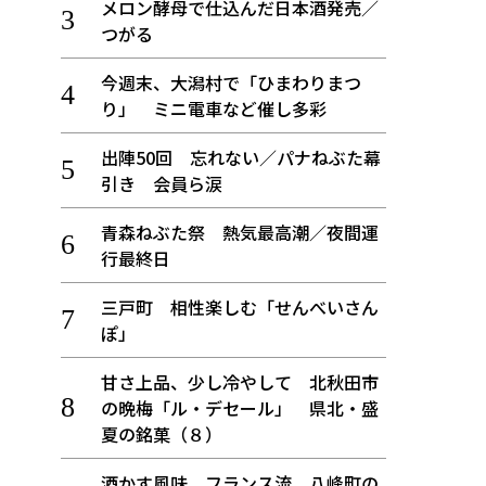
メロン酵母で仕込んだ日本酒発売／
つがる
今週末、大潟村で「ひまわりまつ
り」 ミニ電車など催し多彩
出陣50回 忘れない／パナねぶた幕
引き 会員ら涙
青森ねぶた祭 熱気最高潮／夜間運
行最終日
三戸町 相性楽しむ「せんべいさん
ぽ」
甘さ上品、少し冷やして 北秋田市
の晩梅「ル・デセール」 県北・盛
夏の銘菓（８）
酒かす風味、フランス流 八峰町の