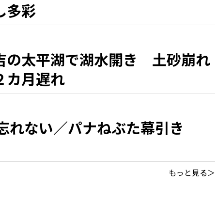
し多彩
吉の太平湖で湖水開き 土砂崩れ
２カ月遅れ
 忘れない／パナねぶた幕引き
もっと見る＞