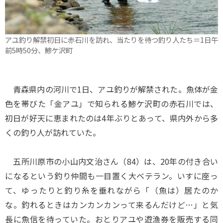
アユ釣り解禁初日に赤石川を訪れ、当たりを待つ釣り人たち＝1日午
前5時50分、鯵ケ沢町
青森県内の河川で1日、アユ釣りが解禁された。魚体が金
色を帯びた「金アユ」で知られる鯵ケ沢町の赤石川では、
初日が好天に恵まれたのは4年ぶりとあって、県内外から多
くの釣り人が訪れていた。
五所川原市の小山内文治さん（84）は、20年の付き合い
になるという釣り仲間も一目置く大ベテラン。いすに座っ
て、ゆったりと釣り糸を垂れながら「（魚は）居たのか
な。釣れるときはカンカンカンって来るんだけど…」と気
長に魚信を待っていた。おとりアユや遊漁券を販売する同