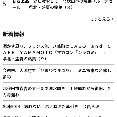
甘さ上品、少し冷やして 北秋田市の晩梅「ル・デセ
ール」 県北・盛夏の銘菓（８）
もっと見る＞
新着情報
酒かす風味、フランス流 八峰町のＬＡＢＯ ａｎｄ Ｃ
ＡＦＥ ＹＡＭＡＭＯＴＯ「マカロン『シラカミ』」」
県北・盛夏の銘菓（９）
今週末、大潟村で「ひまわりまつり」 ミニ電車など催し
多彩
北秋田市森吉の太平湖で湖水開き 土砂崩れから復旧、２
カ月遅れ
出陣50回 忘れない／パナねぶた幕引き 会員ら涙