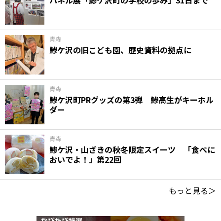
パネル展「鯵ケ沢町の学校の歩み」31日まで
青森
鯵ケ沢の旧こども園、歴史資料の拠点に
青森
鯵ケ沢町PRグッズの第3弾 鯵高生がキーホル
ダー
青森
鯵ケ沢・山ざきの秋冬限定スイーツ 「食べに
おいでよ！」第22回
もっと見る＞