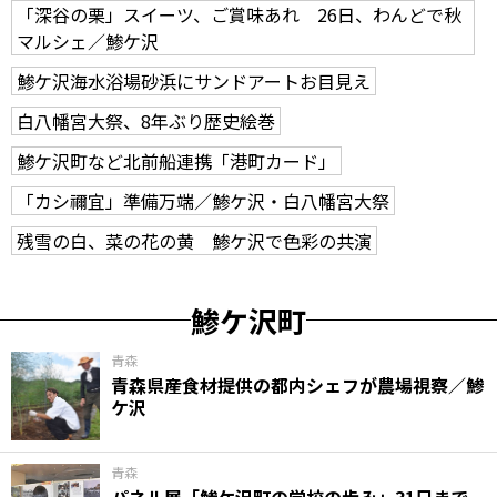
「深谷の栗」スイーツ、ご賞味あれ 26日、わんどで秋
マルシェ／鯵ケ沢
鯵ケ沢海水浴場砂浜にサンドアートお目見え
白八幡宮大祭、8年ぶり歴史絵巻
鯵ケ沢町など北前船連携「港町カード」
「カシ禰宜」準備万端／鯵ケ沢・白八幡宮大祭
残雪の白、菜の花の黄 鯵ケ沢で色彩の共演
鯵ケ沢町
青森
青森県産食材提供の都内シェフが農場視察／鯵
ケ沢
青森