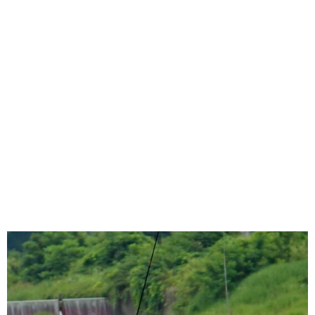
味わう一覧
麺類
ご当地グルメ
酒
スイーツ
癒す一覧
温泉
自然
宿泊
青森県
岩手県
秋田県