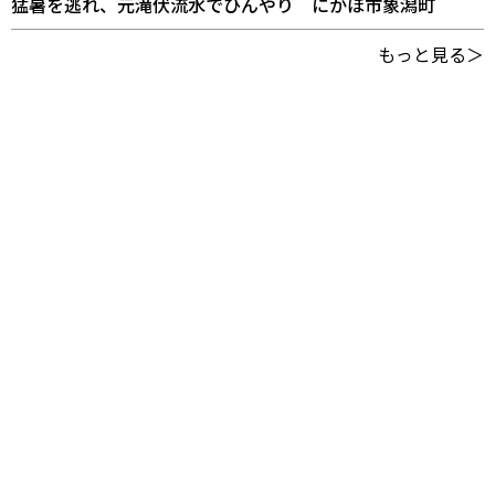
猛暑を逃れ、元滝伏流水でひんやり にかほ市象潟町
もっと見る＞