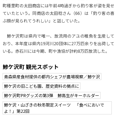
町種里町の太田商店には午前4時過ぎから釣り客が姿を見せ
ていたという。同商店の太田稔さん（66）は「釣り客の喜
ぶ顔が見られてうれしい」と話していた。
鯵ケ沢町は県内で唯一、放流用のアユの稚魚を生産して
おり、本年度は県内19河川20団体に27万匹余りを出荷して
いる。赤石川には今期、町や漁協が計約8万匹放流した。
鯵ケ沢町 観光スポット
青森県産食材提供の都内シェフが農場視察／鯵ケ沢
鯵ケ沢の旧こども園、歴史資料の拠点に
鯵ケ沢町PRグッズの第3弾 鯵高生がキーホルダー
鯵ケ沢・山ざきの秋冬限定スイーツ 「食べにおいで
よ！」第22回