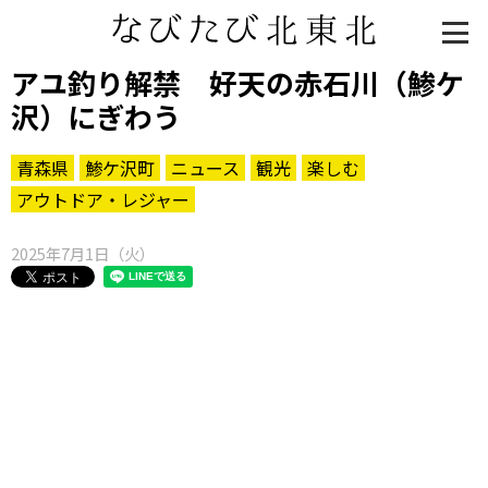
アユ釣り解禁 好天の赤石川（鯵ケ
沢）にぎわう
青森県
鯵ケ沢町
ニュース
観光
楽しむ
アウトドア・レジャー
2025年7月1日（火）
知る一覧
世界遺産
文化・歴史
パワースポット
ミステリー
観る一覧
桜
花
紅葉
楽しむ一覧
まつり・イベント
聖地
おみやげ・特産
道の駅・産直
鉄道
アウトドア・レジャー