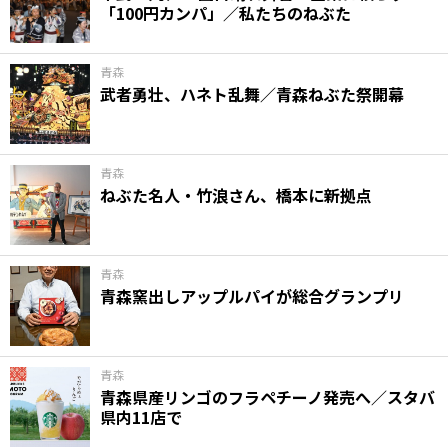
「100円カンパ」／私たちのねぶた
青森
武者勇壮、ハネト乱舞／青森ねぶた祭開幕
青森
ねぶた名人・竹浪さん、橋本に新拠点
青森
青森窯出しアップルパイが総合グランプリ
青森
青森県産リンゴのフラペチーノ発売へ／スタバ
県内11店で