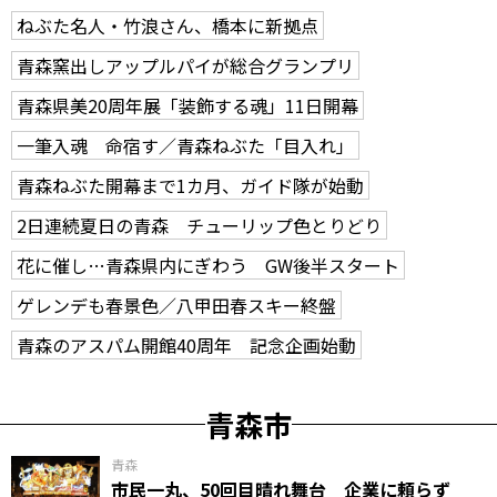
ねぶた名人・竹浪さん、橋本に新拠点
青森窯出しアップルパイが総合グランプリ
青森県美20周年展「装飾する魂」11日開幕
一筆入魂 命宿す／青森ねぶた「目入れ」
青森ねぶた開幕まで1カ月、ガイド隊が始動
2日連続夏日の青森 チューリップ色とりどり
花に催し…青森県内にぎわう GW後半スタート
ゲレンデも春景色／八甲田春スキー終盤
青森のアスパム開館40周年 記念企画始動
青森市
青森
市民一丸、50回目晴れ舞台 企業に頼らず