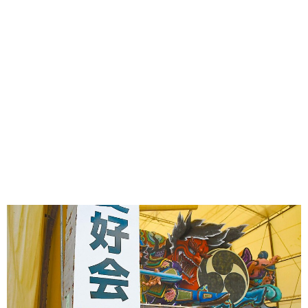
味わう一覧
麺類
ご当地グルメ
酒
スイーツ
癒す一覧
温泉
自然
宿泊
青森県
岩手県
秋田県