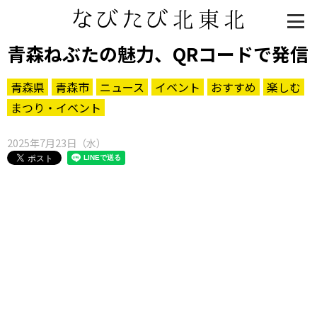
青森ねぶたの魅力、QRコードで発信
青森県
青森市
ニュース
イベント
おすすめ
楽しむ
まつり・イベント
2025年7月23日（水）
知る一覧
世界遺産
文化・歴史
パワースポット
ミステリー
観る一覧
桜
花
紅葉
楽しむ一覧
まつり・イベント
聖地
おみやげ・特産
道の駅・産直
鉄道
アウトドア・レジャー