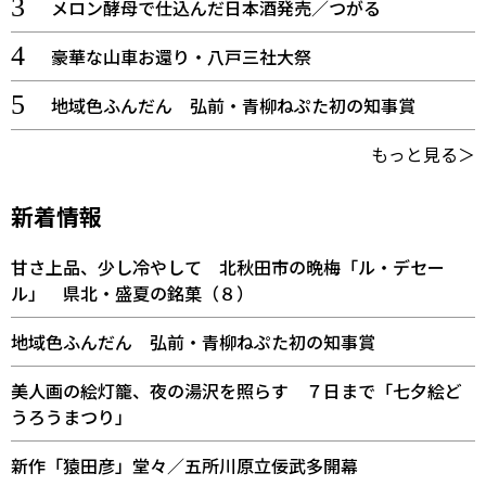
メロン酵母で仕込んだ日本酒発売／つがる
豪華な山車お還り・八戸三社大祭
地域色ふんだん 弘前・青柳ねぷた初の知事賞
もっと見る＞
新着情報
甘さ上品、少し冷やして 北秋田市の晩梅「ル・デセー
ル」 県北・盛夏の銘菓（８）
地域色ふんだん 弘前・青柳ねぷた初の知事賞
美人画の絵灯籠、夜の湯沢を照らす ７日まで「七夕絵ど
うろうまつり」
新作「猿田彦」堂々／五所川原立佞武多開幕