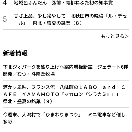
地域色ふんだん 弘前・青柳ねぷた初の知事賞
甘さ上品、少し冷やして 北秋田市の晩梅「ル・デセ
ール」 県北・盛夏の銘菓（８）
もっと見る＞
新着情報
下北ジオパークを盛り上げへ案内看板新設 ジェラート6種
開発／むつ・斗南丘牧場
酒かす風味、フランス流 八峰町のＬＡＢＯ ａｎｄ Ｃ
ＡＦＥ ＹＡＭＡＭＯＴＯ「マカロン『シラカミ』」」
県北・盛夏の銘菓（９）
今週末、大潟村で「ひまわりまつり」 ミニ電車など催し
多彩