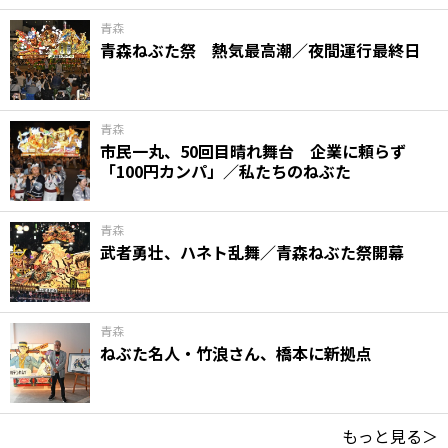
青森
青森ねぶた祭 熱気最高潮／夜間運行最終日
青森
市民一丸、50回目晴れ舞台 企業に頼らず
「100円カンパ」／私たちのねぶた
青森
武者勇壮、ハネト乱舞／青森ねぶた祭開幕
青森
ねぶた名人・竹浪さん、橋本に新拠点
もっと見る＞