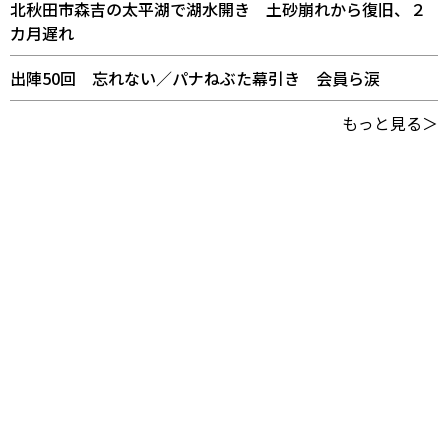
北秋田市森吉の太平湖で湖水開き 土砂崩れから復旧、２
カ月遅れ
出陣50回 忘れない／パナねぶた幕引き 会員ら涙
もっと見る＞