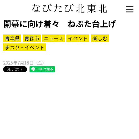
開幕に向け着々 ねぶた台上げ
青森県
青森市
ニュース
イベント
楽しむ
まつり・イベント
2025年7月18日（金）
知る一覧
世界遺産
文化・歴史
パワースポット
ミステリー
観る一覧
桜
花
紅葉
楽しむ一覧
まつり・イベント
聖地
おみやげ・特産
道の駅・産直
鉄道
アウトドア・レジャー