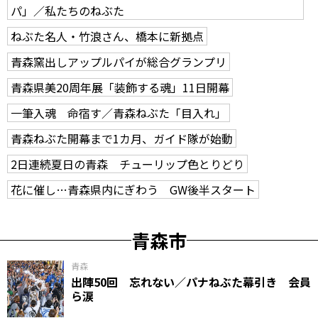
パ」／私たちのねぶた
ねぶた名人・竹浪さん、橋本に新拠点
青森窯出しアップルパイが総合グランプリ
青森県美20周年展「装飾する魂」11日開幕
一筆入魂 命宿す／青森ねぶた「目入れ」
青森ねぶた開幕まで1カ月、ガイド隊が始動
2日連続夏日の青森 チューリップ色とりどり
花に催し…青森県内にぎわう GW後半スタート
青森市
青森
出陣50回 忘れない／パナねぶた幕引き 会員
ら涙