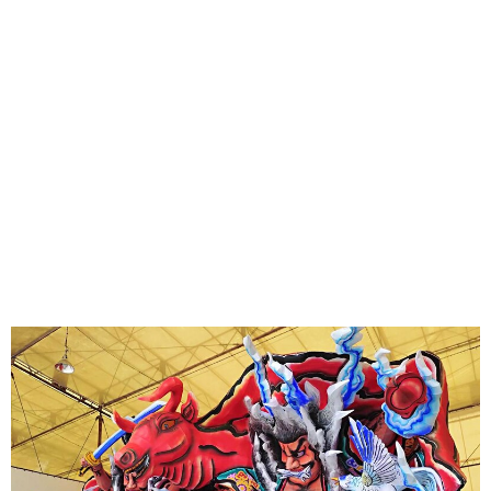
味わう一覧
麺類
ご当地グルメ
酒
スイーツ
癒す一覧
温泉
自然
宿泊
青森県
岩手県
秋田県