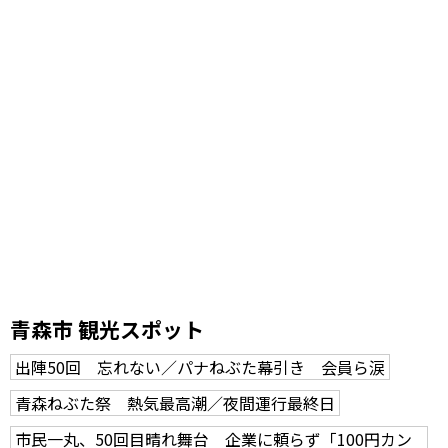
青森市 観光スポット
出陣50回 忘れない／パナねぶた幕引き 会員ら涙
青森ねぶた祭 熱気最高潮／夜間運行最終日
市民一丸、50回目晴れ舞台 企業に頼らず「100円カン