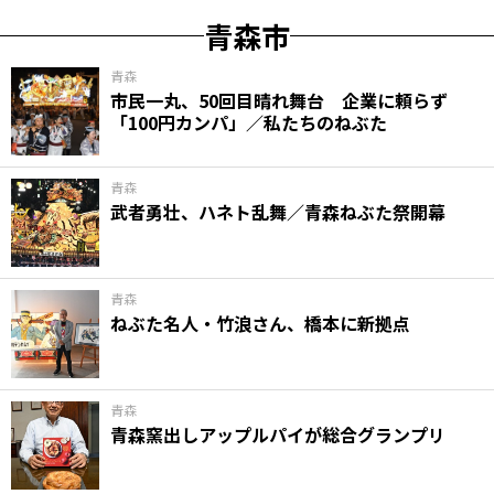
青森市
青森
市民一丸、50回目晴れ舞台 企業に頼らず
「100円カンパ」／私たちのねぶた
青森
武者勇壮、ハネト乱舞／青森ねぶた祭開幕
青森
ねぶた名人・竹浪さん、橋本に新拠点
青森
青森窯出しアップルパイが総合グランプリ