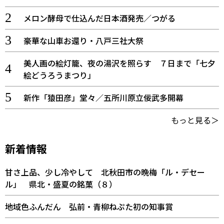
メロン酵母で仕込んだ日本酒発売／つがる
豪華な山車お還り・八戸三社大祭
美人画の絵灯籠、夜の湯沢を照らす ７日まで「七夕
絵どうろうまつり」
新作「猿田彦」堂々／五所川原立佞武多開幕
もっと見る＞
新着情報
甘さ上品、少し冷やして 北秋田市の晩梅「ル・デセー
ル」 県北・盛夏の銘菓（８）
地域色ふんだん 弘前・青柳ねぷた初の知事賞