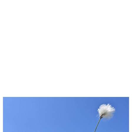
味わう一覧
麺類
ご当地グルメ
酒
スイーツ
癒す一覧
温泉
自然
宿泊
青森県
岩手県
秋田県