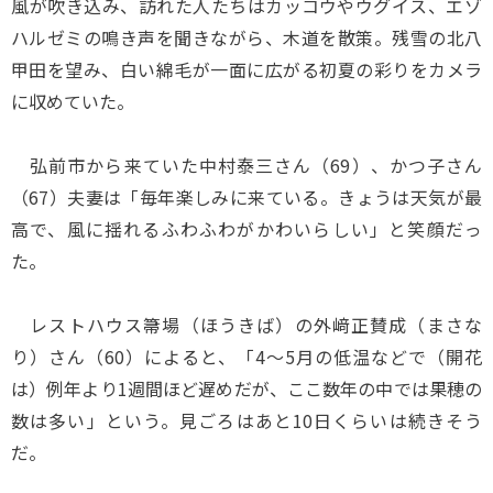
風が吹き込み、訪れた人たちはカッコウやウグイス、エゾ
ハルゼミの鳴き声を聞きながら、木道を散策。残雪の北八
甲田を望み、白い綿毛が一面に広がる初夏の彩りをカメラ
に収めていた。
弘前市から来ていた中村泰三さん（69）、かつ子さん
（67）夫妻は「毎年楽しみに来ている。きょうは天気が最
高で、風に揺れるふわふわがかわいらしい」と笑顔だっ
た。
レストハウス箒場（ほうきば）の外﨑正賛成（まさな
り）さん（60）によると、「4～5月の低温などで（開花
は）例年より1週間ほど遅めだが、ここ数年の中では果穂の
数は多い」という。見ごろはあと10日くらいは続きそう
だ。