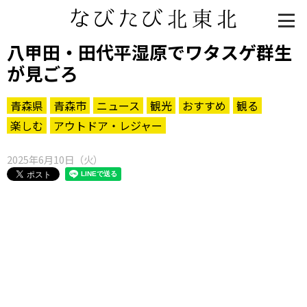
八甲田・田代平湿原でワタスゲ群生
が見ごろ
青森県
青森市
ニュース
観光
おすすめ
観る
楽しむ
アウトドア・レジャー
2025年6月10日（火）
知る一覧
世界遺産
文化・歴史
パワースポット
ミステリー
観る一覧
桜
花
紅葉
楽しむ一覧
まつり・イベント
聖地
おみやげ・特産
道の駅・産直
鉄道
アウトドア・レジャー