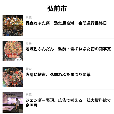
弘前市
青森
青森ねぶた祭 熱気最高潮／夜間運行最終日
青森
地域色ふんだん 弘前・青柳ねぷた初の知事賞
青森
火扇に歓声、弘前ねぷたまつり開幕
青森
ジェンダー表現、広告で考える 弘大資料館で
企画展