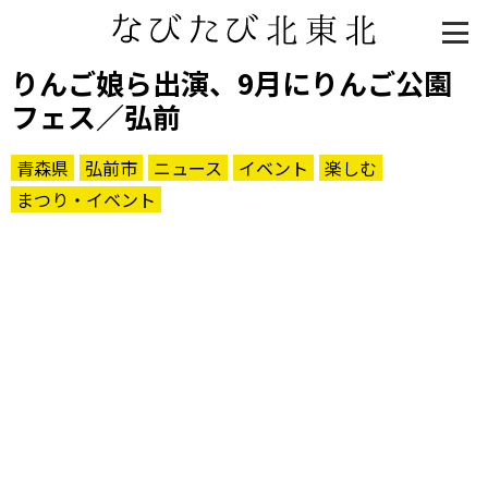
りんご娘ら出演、9月にりんご公園
フェス／弘前
青森県
弘前市
ニュース
イベント
楽しむ
まつり・イベント
知る一覧
世界遺産
文化・歴史
パワースポット
ミステリー
観る一覧
桜
花
紅葉
楽しむ一覧
まつり・イベント
聖地
おみやげ・特産
道の駅・産直
鉄道
アウトドア・レジャー