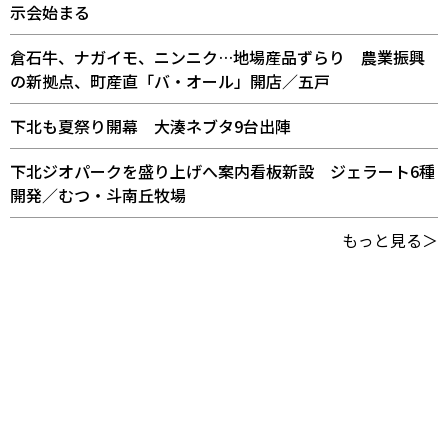
示会始まる
倉石牛、ナガイモ、ニンニク…地場産品ずらり 農業振興
の新拠点、町産直「バ・オール」開店／五戸
下北も夏祭り開幕 大湊ネブタ9台出陣
下北ジオパークを盛り上げへ案内看板新設 ジェラート6種
開発／むつ・斗南丘牧場
もっと見る＞