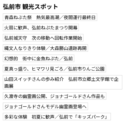
弘前市 観光スポット
青森ねぶた祭 熱気最高潮／夜間運行最終日
火扇に歓声、弘前ねぷたまつり開幕
弘前城天守 次の移動へ回転作業開始
縄文人なりきり体験／大森勝山遺跡再開
幻想的 街中に金魚ねぷた／弘前
夏真っ盛り、ヒマワリ見ごろ／弘前市りんご公園
山田スイッチさんの歩み紹介 弘前市立郷土文学館で企
画展
久渡寺の幽霊画公開、ジョナゴールドさん作品も
ジョナゴールドさんモデル幽霊画登場へ
多彩な体験 初夏に歓声／弘前で「キッズパーク」