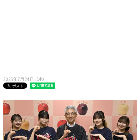
味わう一覧
麺類
ご当地グルメ
酒
スイーツ
癒す一覧
温泉
自然
宿泊
青森県
岩手県
秋田県
2025年7月24日（木）