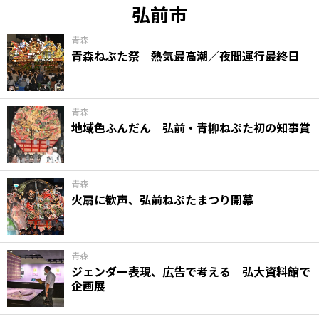
弘前市
青森
青森ねぶた祭 熱気最高潮／夜間運行最終日
青森
地域色ふんだん 弘前・青柳ねぷた初の知事賞
青森
火扇に歓声、弘前ねぷたまつり開幕
青森
ジェンダー表現、広告で考える 弘大資料館で
企画展