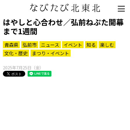
はやしと心合わせ／弘前ねぷた開幕
まで1週間
青森県
弘前市
ニュース
イベント
知る
楽しむ
文化・歴史
まつり・イベント
2025年7月25日（金）
知る一覧
世界遺産
文化・歴史
パワースポット
ミステリー
観る一覧
桜
花
紅葉
楽しむ一覧
まつり・イベント
聖地
おみやげ・特産
道の駅・産直
鉄道
アウトドア・レジャー