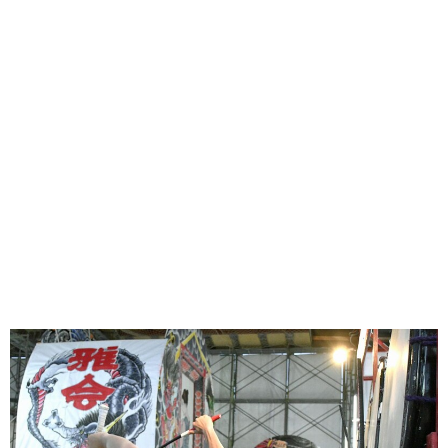
味わう一覧
麺類
ご当地グルメ
酒
スイーツ
癒す一覧
温泉
自然
宿泊
青森県
岩手県
秋田県