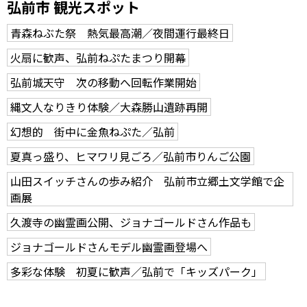
弘前市 観光スポット
青森ねぶた祭 熱気最高潮／夜間運行最終日
火扇に歓声、弘前ねぷたまつり開幕
弘前城天守 次の移動へ回転作業開始
縄文人なりきり体験／大森勝山遺跡再開
幻想的 街中に金魚ねぷた／弘前
夏真っ盛り、ヒマワリ見ごろ／弘前市りんご公園
山田スイッチさんの歩み紹介 弘前市立郷土文学館で企
画展
久渡寺の幽霊画公開、ジョナゴールドさん作品も
ジョナゴールドさんモデル幽霊画登場へ
多彩な体験 初夏に歓声／弘前で「キッズパーク」