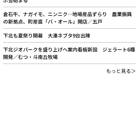
示会始まる
倉石牛、ナガイモ、ニンニク…地場産品ずらり 農業振興
の新拠点、町産直「バ・オール」開店／五戸
下北も夏祭り開幕 大湊ネブタ9台出陣
下北ジオパークを盛り上げへ案内看板新設 ジェラート6種
開発／むつ・斗南丘牧場
もっと見る＞