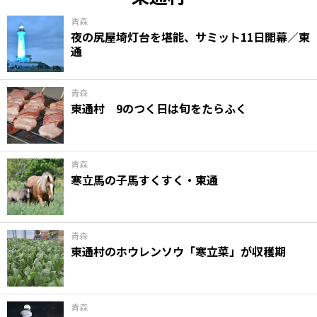
青森
夜の尻屋埼灯台を堪能、サミット11日開幕／東
通
青森
東通村 9のつく日は旬をたらふく
青森
寒立馬の子馬すくすく・東通
青森
東通村のホウレンソウ「寒立菜」が収穫期
青森