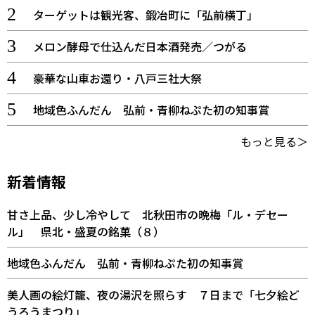
ターゲットは観光客、鍛冶町に「弘前横丁」
メロン酵母で仕込んだ日本酒発売／つがる
豪華な山車お還り・八戸三社大祭
地域色ふんだん 弘前・青柳ねぷた初の知事賞
もっと見る＞
新着情報
甘さ上品、少し冷やして 北秋田市の晩梅「ル・デセー
ル」 県北・盛夏の銘菓（８）
地域色ふんだん 弘前・青柳ねぷた初の知事賞
美人画の絵灯籠、夜の湯沢を照らす ７日まで「七夕絵ど
うろうまつり」