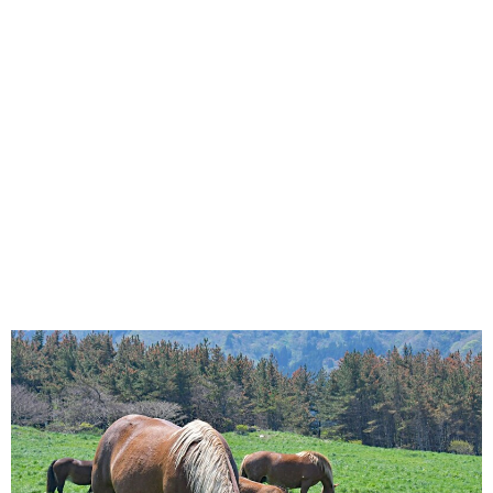
味わう一覧
麺類
ご当地グルメ
酒
スイーツ
癒す一覧
温泉
自然
宿泊
青森県
岩手県
秋田県