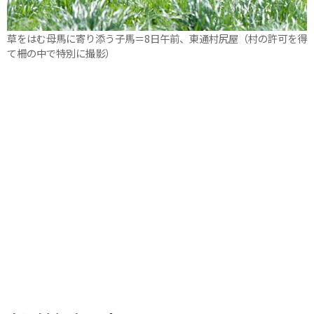
草をはむ母馬に寄り添う子馬＝8日午前、東通村尻屋（村の許可を得
て柵の中で特別に撮影）