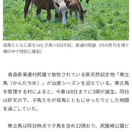
母馬とともに草をはむ子馬＝8日午前、東通村尻屋（村の許可を得て
柵の中で特別に撮影）
青森県東通村尻屋で放牧されている県天然記念物「寒立
馬（かんだちめ）」が出産シーズンを迎えている。寒立馬
を管理する村によると、今春は8日までに5頭が誕生。同日
は好天の下、子馬たちが母馬とともにゆったりとした時間
を過ごしていた。
寒立馬は同日時点で子馬を含め22頭おり、尻屋崎公園ビ