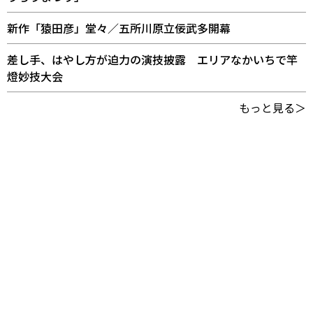
新作「猿田彦」堂々／五所川原立佞武多開幕
差し手、はやし方が迫力の演技披露 エリアなかいちで竿
燈妙技大会
もっと見る＞