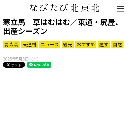
寒立馬 草はむはむ／東通・尻屋、
出産シーズン
青森県
東通村
ニュース
観光
おすすめ
癒す
自然
2025年5月8日（木）
知る一覧
世界遺産
文化・歴史
パワースポット
ミステリー
観る一覧
桜
花
紅葉
楽しむ一覧
まつり・イベント
聖地
おみやげ・特産
道の駅・産直
鉄道
アウトドア・レジャー