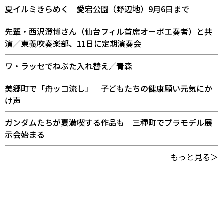
夏イルミきらめく 愛宕公園（野辺地）9月6日まで
先輩・西沢澄博さん（仙台フィル首席オーボエ奏者）と共
演／東義吹奏楽部、11日に定期演奏会
ワ・ラッセでねぶた入れ替え／青森
美郷町で「舟ッコ流し」 子どもたちの健康願い元気にか
け声
ガンダムたちが夏満喫する作品も 三種町でプラモデル展
示会始まる
もっと見る＞