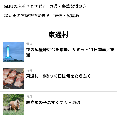
GMUのふるさとナビ3 東通・豪華な浜焼き
寒立馬の試験放牧始まる／東通・尻屋崎
東通村
青森
夜の尻屋埼灯台を堪能、サミット11日開幕／東
通
青森
東通村 9のつく日は旬をたらふく
青森
寒立馬の子馬すくすく・東通