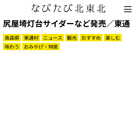
尻屋埼灯台サイダーなど発売／東通
青森県
東通村
ニュース
観光
おすすめ
楽しむ
味わう
おみやげ・特産
知る一覧
世界遺産
文化・歴史
パワースポット
ミステリー
観る一覧
桜
花
紅葉
楽しむ一覧
まつり・イベント
聖地
おみやげ・特産
道の駅・産直
鉄道
アウトドア・レジャー