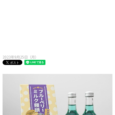
味わう一覧
麺類
ご当地グルメ
酒
スイーツ
癒す一覧
温泉
自然
宿泊
青森県
岩手県
秋田県
2023年9月25日（月）