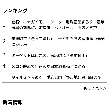
ランキング
倉石牛、ナガイモ、ニンニク…地場産品ずらり 農業
振興の新拠点、町産直「バ・オール」開店／五戸
美郷町で「舟ッコ流し」 子どもたちの健康願い元気
にかけ声
ターゲットは観光客、鍛冶町に「弘前横丁」
メロン酵母で仕込んだ日本酒発売／つがる
夏イルミきらめく 愛宕公園（野辺地）9月6日まで
もっと見る＞
新着情報