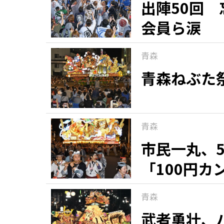
出陣50回
会員ら涙
青森
青森ねぶた
青森
市民一丸、
「100円
青森
武者勇壮、