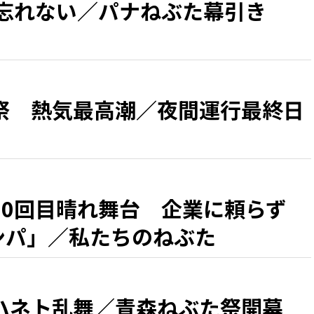
 忘れない／パナねぶた幕引き
祭 熱気最高潮／夜間運行最終日
50回目晴れ舞台 企業に頼らず
カンパ」／私たちのねぶた
ハネト乱舞／青森ねぶた祭開幕