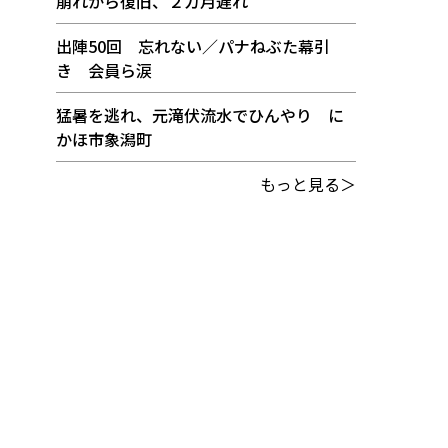
崩れから復旧、２カ月遅れ
出陣50回 忘れない／パナねぶた幕引
き 会員ら涙
猛暑を逃れ、元滝伏流水でひんやり に
かほ市象潟町
もっと見る＞