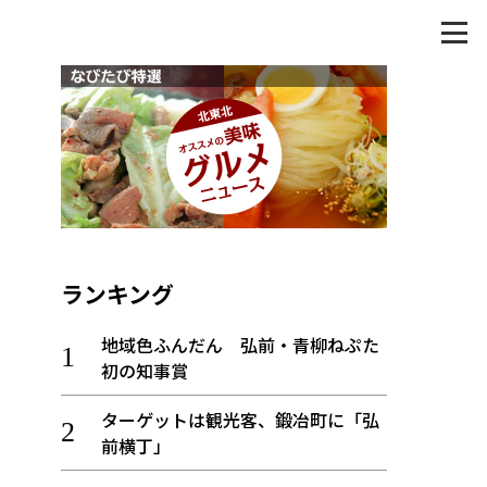
ランキング
地域色ふんだん 弘前・青柳ねぷた
初の知事賞
ターゲットは観光客、鍛冶町に「弘
前横丁」