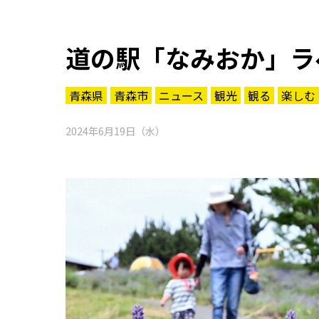
道の駅「なみおか」ラ
青森県
青森市
ニュース
観光
観る
楽しむ
2024年6月19日（水）
知る一覧
世界遺産
文化・歴史
パワースポット
ミステリー