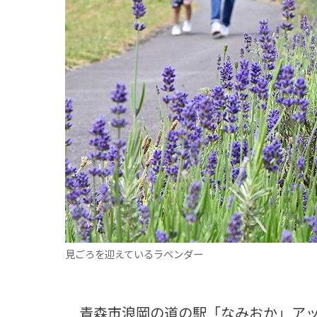
観る一覧
桜
花
紅葉
楽しむ一覧
まつり・イベント
聖地
おみやげ・特産
道の駅・産直
鉄道
アウトドア・レジャー
味わう一覧
麺類
ご当地グルメ
酒
スイーツ
癒す一覧
温泉
自然
宿泊
青森県
岩手県
秋田県
見ごろを迎えているラベンダー
青森市浪岡の道の駅「なみおか」アッ