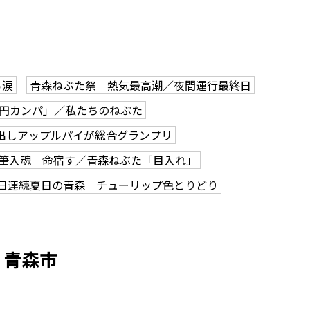
ら涙
青森ねぶた祭 熱気最高潮／夜間運行最終日
0円カンパ」／私たちのねぶた
出しアップルパイが総合グランプリ
筆入魂 命宿す／青森ねぶた「目入れ」
2日連続夏日の青森 チューリップ色とりどり
青森市