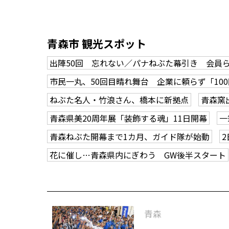
青森市 観光スポット
出陣50回 忘れない／パナねぶた幕引き 会員
市民一丸、50回目晴れ舞台 企業に頼らず「10
ねぶた名人・竹浪さん、橋本に新拠点
青森窯
青森県美20周年展「装飾する魂」11日開幕
一
青森ねぶた開幕まで1カ月、ガイド隊が始動
花に催し…青森県内にぎわう GW後半スタート
青森