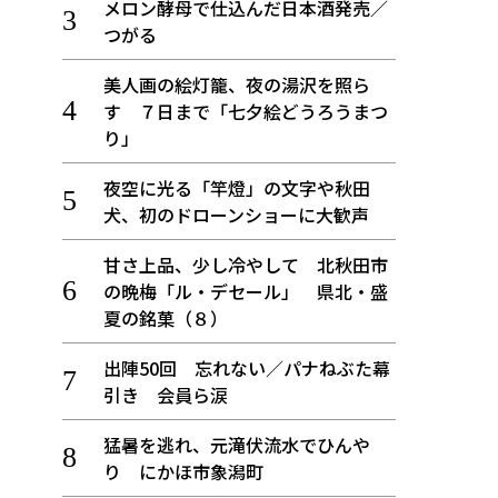
メロン酵母で仕込んだ日本酒発売／
つがる
美人画の絵灯籠、夜の湯沢を照ら
す ７日まで「七夕絵どうろうまつ
り」
夜空に光る「竿燈」の文字や秋田
犬、初のドローンショーに大歓声
甘さ上品、少し冷やして 北秋田市
の晩梅「ル・デセール」 県北・盛
夏の銘菓（８）
出陣50回 忘れない／パナねぶた幕
引き 会員ら涙
猛暑を逃れ、元滝伏流水でひんや
り にかほ市象潟町