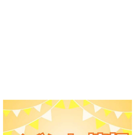
味わう一覧
麺類
ご当地グルメ
酒
スイーツ
癒す一覧
温泉
自然
宿泊
青森県
岩手県
秋田県