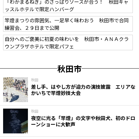
「わかまるねぎ」のさっぱりソースが合う！ 秋田キャ
ッスルホテルで限定ハンバーグ
竿燈まつりの雰囲気、一足早く味わおう 秋田市で合同
練習会、２９日まで公開
自分へのご褒美に初夏の味わいを 秋田市・ＡＮＡクラ
ウンプラザホテルで限定パフェ
秋田市
秋田
差し手、はやし方が迫力の演技披露 エリアな
かいちで竿燈妙技大会
秋田
夜空に光る「竿燈」の文字や秋田犬、初のドロ
ーンショーに大歓声