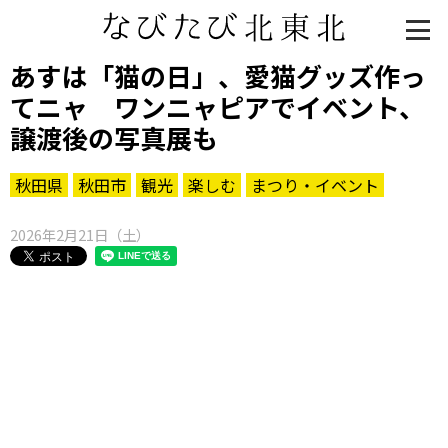
あすは「猫の日」、愛猫グッズ作っ
てニャ ワンニャピアでイベント、
譲渡後の写真展も
秋田県
秋田市
観光
楽しむ
まつり・イベント
2026年2月21日（土）
知る一覧
世界遺産
文化・歴史
パワースポット
ミステリー
観る一覧
桜
花
紅葉
楽しむ一覧
まつり・イベント
聖地
おみやげ・特産
道の駅・産直
鉄道
アウトドア・レジャー