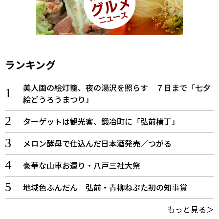
ランキング
美人画の絵灯籠、夜の湯沢を照らす ７日まで「七夕
絵どうろうまつり」
ターゲットは観光客、鍛冶町に「弘前横丁」
メロン酵母で仕込んだ日本酒発売／つがる
豪華な山車お還り・八戸三社大祭
地域色ふんだん 弘前・青柳ねぷた初の知事賞
もっと見る＞