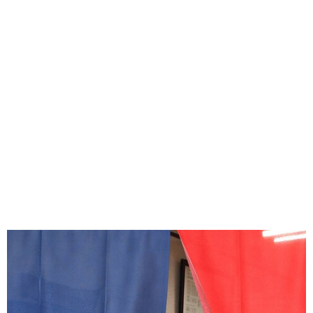
味わう一覧
麺類
ご当地グルメ
酒
スイーツ
癒す一覧
温泉
自然
宿泊
青森県
岩手県
秋田県