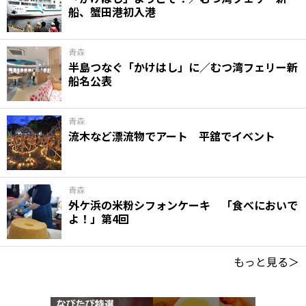
船、蟹田港初入港
青森
半島つなぐ「かけはし」に／むつ湾フェリー新
船名公表
青森
流木など漂流物でアート 平舘でイベント
青森
外ケ浜の米粉シフォンケーキ 「食べにおいで
よ！」第4回
もっと見る＞