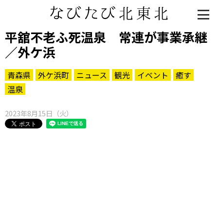
平舘不老ふ死温泉 常連が事業承継
／外ケ浜
青森県
外ケ浜町
ニュース
観光
イベント
癒す
温泉
2023年8月15日（火）
知る一覧
世界遺産
文化・歴史
パワースポット
ミステリー
観る一覧
桜
花
紅葉
楽しむ一覧
まつり・イベント
聖地
おみやげ・特産
道の駅・産直
鉄道
アウトドア・レジャー