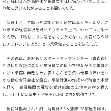
た。森山さんが高齢化や後継者不在に悩んでいたことも、
旅館に思い入れがあることも聞いていた。
保育士として働いた時期が長く経営は素人だったが、こ
れまでの経営状況を見せてもらった上で、やっていける－
と判断。「私もこのお湯をなくしたくない。大変だろうけ
どチャレンジしよう」と事業承継することを決心した。
その後は、あおもりスタートアップセンター（青森市）
や県信用保証協会など支援機関の協力を得ながら半年ほど
かけて準備に奔走した。森山さんを手伝い仕事の流れをつ
かむ傍ら合同会社を設立。事業計画の作成や補助金の申請
を経て、金融機関の融資を受け旅館の土地や建物を購入
し、6月上旬に新生・平舘不老ふ死温泉を始動させた。
現在は熊野さんと娘、調理員の3人態勢で8部屋を回す。