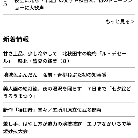
ョーに大歓声
もっと見る＞
新着情報
甘さ上品、少し冷やして 北秋田市の晩梅「ル・デセー
ル」 県北・盛夏の銘菓（８）
地域色ふんだん 弘前・青柳ねぷた初の知事賞
美人画の絵灯籠、夜の湯沢を照らす ７日まで「七夕絵ど
うろうまつり」
新作「猿田彦」堂々／五所川原立佞武多開幕
差し手、はやし方が迫力の演技披露 エリアなかいちで竿
燈妙技大会