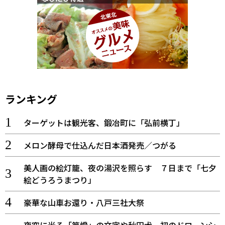
ランキング
ターゲットは観光客、鍛冶町に「弘前横丁」
メロン酵母で仕込んだ日本酒発売／つがる
美人画の絵灯籠、夜の湯沢を照らす ７日まで「七夕
絵どうろうまつり」
豪華な山車お還り・八戸三社大祭
夜空に光る「竿燈」の文字や秋田犬、初のドローンシ