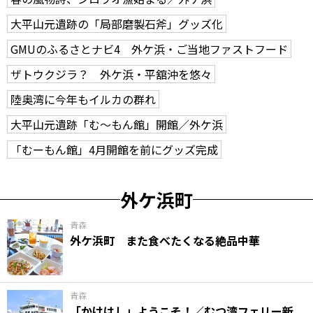
大平山元遺跡の「局部磨製石斧」グッズ化
GMUのふるさとナビ4 外ケ浜・ご当地ファストフード
ザトウクジラ？ 外ケ浜・平舘沖を悠々
陸奥湾に今年もイルカの群れ
大平山元遺跡「む～もん館」開館／外ケ浜
「むーもん館」4月開館を前にグッズ完成
外ケ浜町
青森
外ケ浜町 また食べたくなる絶品中華
青森
「かけはし」ようこそ！／むつ湾フェリー新