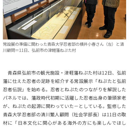
常設展の準備に関わった青森大学忍者部の横井小春さん（左）と清
川顧問＝11日、弘前市の津軽藩ねぷた村
青森県弘前市の観光施設・津軽藩ねぷた村は12日、弘前
藩に仕えた忍者の足跡を紹介する常設展示「ねぷたと弘前
忍者伝説」を始める。忍者とねぷたのつながりを解説した
パネルでは、藩政時代初期に活躍した忍者出身の筆頭家老
が、ねぷたの起源に関わっていた－としている。監修した
青森大学忍者部の清川繁人顧問（社会学部長）は11日の取
材に「日本文化に関心がある海外の方にも楽しんでほし