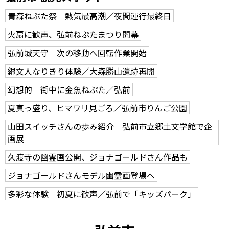
青森ねぶた祭 熱気最高潮／夜間運行最終日
火扇に歓声、弘前ねぷたまつり開幕
弘前城天守 次の移動へ回転作業開始
縄文人なりきり体験／大森勝山遺跡再開
幻想的 街中に金魚ねぷた／弘前
夏真っ盛り、ヒマワリ見ごろ／弘前市りんご公園
山田スイッチさんの歩み紹介 弘前市立郷土文学館で企
画展
久渡寺の幽霊画公開、ジョナゴールドさん作品も
ジョナゴールドさんモデル幽霊画登場へ
多彩な体験 初夏に歓声／弘前で「キッズパーク」