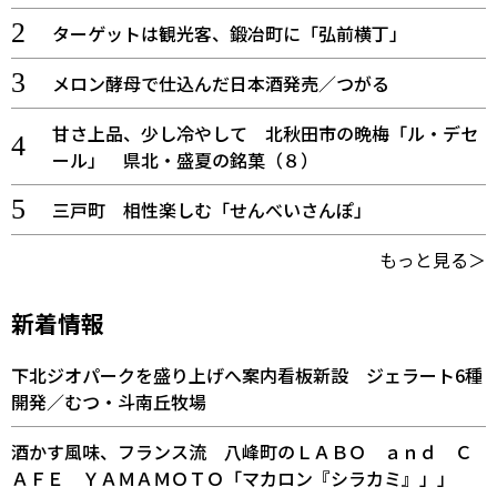
ターゲットは観光客、鍛冶町に「弘前横丁」
メロン酵母で仕込んだ日本酒発売／つがる
甘さ上品、少し冷やして 北秋田市の晩梅「ル・デセ
ール」 県北・盛夏の銘菓（８）
三戸町 相性楽しむ「せんべいさんぽ」
もっと見る＞
新着情報
下北ジオパークを盛り上げへ案内看板新設 ジェラート6種
開発／むつ・斗南丘牧場
酒かす風味、フランス流 八峰町のＬＡＢＯ ａｎｄ Ｃ
ＡＦＥ ＹＡＭＡＭＯＴＯ「マカロン『シラカミ』」」