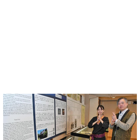
味わう一覧
麺類
ご当地グルメ
酒
スイーツ
癒す一覧
温泉
自然
宿泊
青森県
岩手県
秋田県