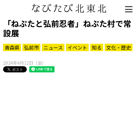
「ねぷたと弘前忍者」ねぷた村で常
設展
青森県
弘前市
ニュース
イベント
知る
文化・歴史
2024年4月12日（金）
知る一覧
世界遺産
文化・歴史
パワースポット
ミステリー
観る一覧
桜
花
紅葉
楽しむ一覧
まつり・イベント
聖地
おみやげ・特産
道の駅・産直
鉄道
アウトドア・レジャー