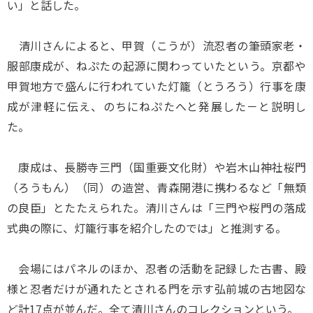
い」と話した。
清川さんによると、甲賀（こうが）流忍者の筆頭家老・
服部康成が、ねぷたの起源に関わっていたという。京都や
甲賀地方で盛んに行われていた灯籠（とうろう）行事を康
成が津軽に伝え、のちにねぷたへと発展した－と説明し
た。
康成は、長勝寺三門（国重要文化財）や岩木山神社桜門
（ろうもん）（同）の造営、青森開港に携わるなど「無類
の良臣」とたたえられた。清川さんは「三門や桜門の落成
式典の際に、灯籠行事を紹介したのでは」と推測する。
会場にはパネルのほか、忍者の活動を記録した古書、殿
様と忍者だけが通れたとされる門を示す弘前城の古地図な
ど計17点が並んだ。全て清川さんのコレクションという。