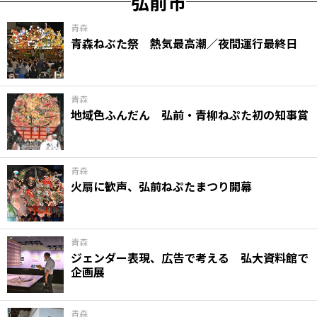
弘前市
青森
青森ねぶた祭 熱気最高潮／夜間運行最終日
青森
地域色ふんだん 弘前・青柳ねぷた初の知事賞
青森
火扇に歓声、弘前ねぷたまつり開幕
青森
ジェンダー表現、広告で考える 弘大資料館で
企画展
青森