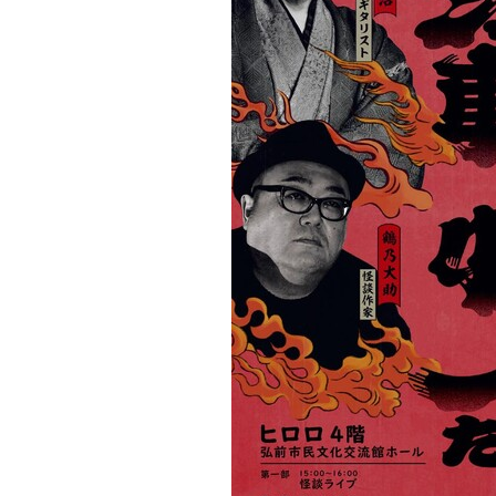
観る一覧
桜
花
紅葉
楽しむ一覧
まつり・イベント
聖地
おみやげ・特産
道の駅・産直
鉄道
アウトドア・レジャー
味わう一覧
麺類
ご当地グルメ
酒
スイーツ
癒す一覧
温泉
自然
宿泊
青森県
岩手県
秋田県