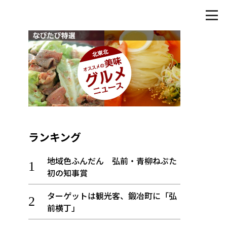
ランキング
地域色ふんだん 弘前・青柳ねぷた
初の知事賞
ターゲットは観光客、鍛冶町に「弘
前横丁」