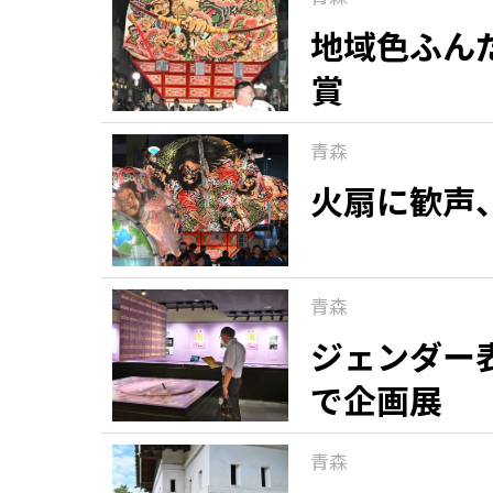
地域色ふん
賞
青森
火扇に歓声
青森
ジェンダー
で企画展
青森