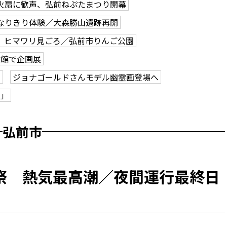
火扇に歓声、弘前ねぷたまつり開幕
なりきり体験／大森勝山遺跡再開
、ヒマワリ見ごろ／弘前市りんご公園
学館で企画展
も
ジョナゴールドさんモデル幽霊画登場へ
ク」
弘前市
祭 熱気最高潮／夜間運行最終日