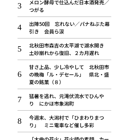
メロン酵母で仕込んだ日本酒発売／
つがる
出陣50回 忘れない／パナねぶた幕
引き 会員ら涙
北秋田市森吉の太平湖で湖水開き
土砂崩れから復旧、２カ月遅れ
甘さ上品、少し冷やして 北秋田市
の晩梅「ル・デセール」 県北・盛
夏の銘菓（８）
猛暑を逃れ、元滝伏流水でひんや
り にかほ市象潟町
今週末、大潟村で「ひまわりまつ
り」 ミニ電車など催し多彩
「大曲の花火」花火師の素顔、カー