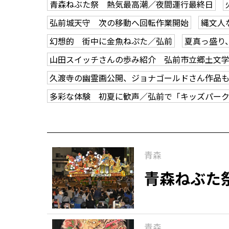
青森ねぶた祭 熱気最高潮／夜間運行最終日
弘前城天守 次の移動へ回転作業開始
縄文人
幻想的 街中に金魚ねぷた／弘前
夏真っ盛り
山田スイッチさんの歩み紹介 弘前市立郷土文
久渡寺の幽霊画公開、ジョナゴールドさん作品
多彩な体験 初夏に歓声／弘前で「キッズパー
青森
青森ねぶた
青森