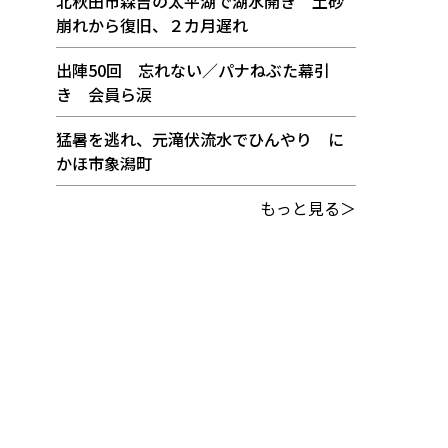
北秋田市森吉の太平湖で湖水開き 土砂
崩れから復旧、２カ月遅れ
出陣50回 忘れない／パナねぶた幕引
き 会員ら涙
猛暑を逃れ、元滝伏流水でひんやり に
かほ市象潟町
もっと見る＞