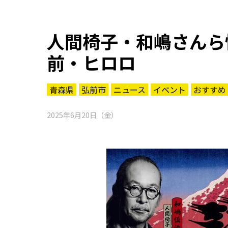
人間椅子・和嶋さんら
前・ヒロロ
青森県
弘前市
ニュース
イベント
おすすめ
2025年6月20日（金）
知る一覧
世界遺産
文化・歴史
パワースポット
ミステリー