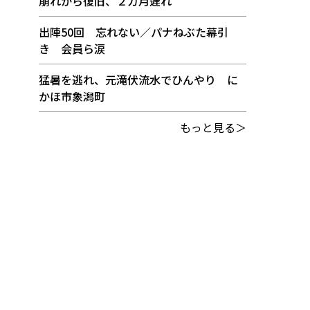
崩れから復旧、２カ月遅れ
出陣50回 忘れない／パナねぶた幕引
き 会員ら涙
猛暑を逃れ、元滝伏流水でひんやり に
かほ市象潟町
もっと見る＞