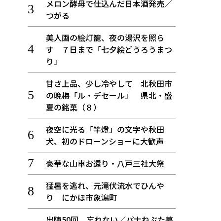
メロン酵母で仕込んだ日本酒発売／
つがる
美人画の絵灯籠、夜の湯沢を照ら
す ７日まで「七夕絵どうろうまつ
り」
甘さ上品、少し冷やして 北秋田市
の晩梅「ル・デセール」 県北・盛
夏の銘菓（８）
夜空に光る「竿燈」の文字や秋田
犬、初のドローンショーに大歓声
豪華な山車お還り・八戸三社大祭
猛暑を逃れ、元滝伏流水でひんや
り にかほ市象潟町
出陣50回 忘れない／パナねぶた幕