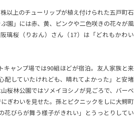
0万株以上のチューリップが植え付けられた五戸町石
ッぷ園」には赤、黄、ピンクや二色咲きの花々が風
阪璃桜（りおん）さん（17）は「どれもかわい
キャンプ場では90組ほどが宿泊。友人家族と来
を心配していたけれども、晴れてよかった」と安堵
木山桜林公園ではソメイヨシノが見ごろで、バーベ
でにぎわいを見せた。孫とピクニックをしに大鰐町
桜の花びらが舞う様子がきれい」とうっとりしてい