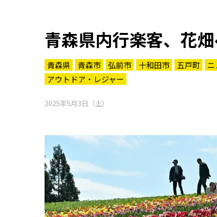
青森県内行楽客、花畑
青森県
青森市
弘前市
十和田市
五戸町
ニ
アウトドア・レジャー
2025年5月3日（土）
知る一覧
世界遺産
文化・歴史
パワースポット
ミステリー