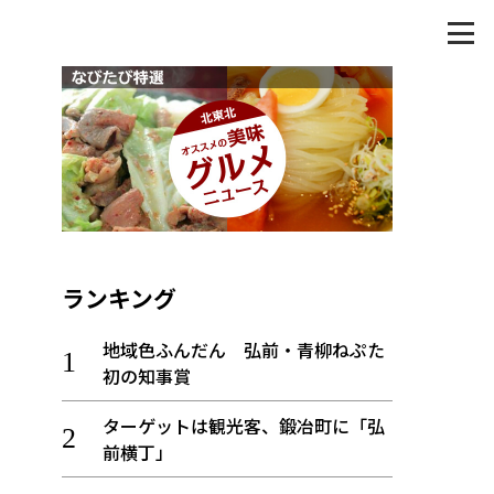
ランキング
地域色ふんだん 弘前・青柳ねぷた
初の知事賞
ターゲットは観光客、鍛冶町に「弘
前横丁」