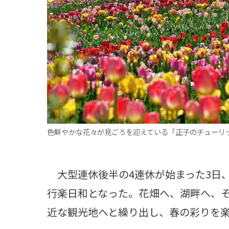
観る一覧
桜
花
紅葉
楽しむ一覧
まつり・イベント
聖地
おみやげ・特産
道の駅・産直
鉄道
アウトドア・レジャー
味わう一覧
麺類
ご当地グルメ
酒
スイーツ
癒す一覧
温泉
自然
宿泊
色鮮やかな花々が見ごろを迎えている「正子のチューリ
青森県
岩手県
秋田県
大型連休後半の4連休が始まった3日
行楽日和となった。花畑へ、湖畔へ、
近な観光地へと繰り出し、春の彩りを