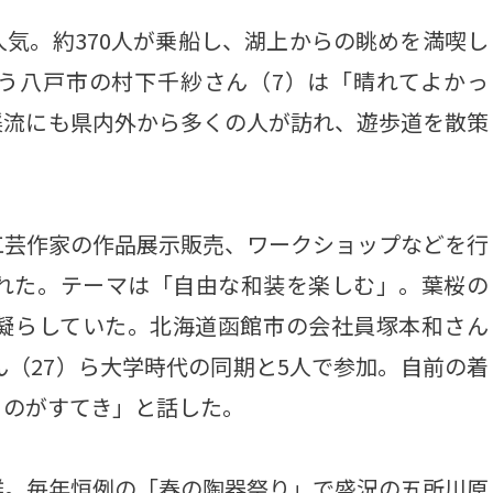
気。約370人が乗船し、湖上からの眺めを満喫し
う八戸市の村下千紗さん（7）は「晴れてよかっ
渓流にも県内外から多くの人が訪れ、遊歩道を散策
。
芸作家の作品展示販売、ワークショップなどを行
れた。テーマは「自由な和装を楽しむ」。葉桜の
凝らしていた。北海道函館市の会社員塚本和さん
ん（27）ら大学時代の同期と5人で参加。自前の着
るのがすてき」と話した。
。毎年恒例の「春の陶器祭り」で盛況の五所川原