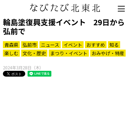
輪島塗復興支援イベント 29日から
弘前で
青森県
弘前市
ニュース
イベント
おすすめ
知る
楽しむ
文化・歴史
まつり・イベント
おみやげ・特産
2024年3月28日（木）
知る一覧
世界遺産
文化・歴史
パワースポット
ミステリー
観る一覧
桜
花
紅葉
楽しむ一覧
まつり・イベント
聖地
おみやげ・特産
道の駅・産直
鉄道
アウトドア・レジャー