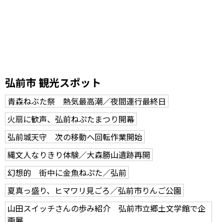
弘前市 観光スポット
青森ねぶた祭 熱気最高潮／夜間運行最終日
火扇に歓声、弘前ねぷたまつり開幕
弘前城天守 次の移動へ回転作業開始
縄文人なりきり体験／大森勝山遺跡再開
幻想的 街中に金魚ねぷた／弘前
夏真っ盛り、ヒマワリ見ごろ／弘前市りんご公園
山田スイッチさんの歩み紹介 弘前市立郷土文学館で企
画展