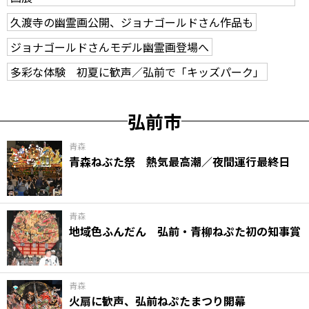
久渡寺の幽霊画公開、ジョナゴールドさん作品も
ジョナゴールドさんモデル幽霊画登場へ
多彩な体験 初夏に歓声／弘前で「キッズパーク」
弘前市
青森
青森ねぶた祭 熱気最高潮／夜間運行最終日
青森
地域色ふんだん 弘前・青柳ねぷた初の知事賞
青森
火扇に歓声、弘前ねぷたまつり開幕