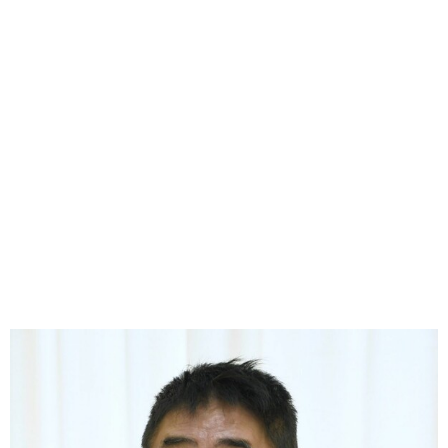
味わう一覧
麺類
ご当地グルメ
酒
スイーツ
癒す一覧
温泉
自然
宿泊
青森県
岩手県
秋田県