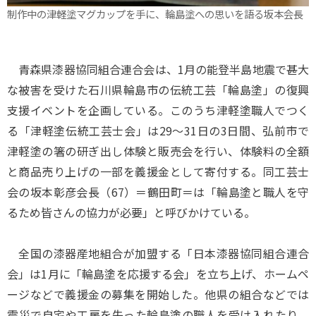
制作中の津軽塗マグカップを手に、輪島塗への思いを語る坂本会長
青森県漆器協同組合連合会は、1月の能登半島地震で甚大
な被害を受けた石川県輪島市の伝統工芸「輪島塗」の復興
支援イベントを企画している。このうち津軽塗職人でつく
る「津軽塗伝統工芸士会」は29～31日の3日間、弘前市で
津軽塗の箸の研ぎ出し体験と販売会を行い、体験料の全額
と商品売り上げの一部を義援金として寄付する。同工芸士
会の坂本彰彦会長（67）＝鶴田町＝は「輪島塗と職人を守
るため皆さんの協力が必要」と呼びかけている。
全国の漆器産地組合が加盟する「日本漆器協同組合連合
会」は1月に「輪島塗を応援する会」を立ち上げ、ホームペ
ージなどで義援金の募集を開始した。他県の組合などでは
震災で自宅や工房を失った輪島塗の職人を受け入れたり、