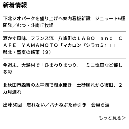
新着情報
下北ジオパークを盛り上げへ案内看板新設 ジェラート6種
開発／むつ・斗南丘牧場
酒かす風味、フランス流 八峰町のＬＡＢＯ ａｎｄ Ｃ
ＡＦＥ ＹＡＭＡＭＯＴＯ「マカロン『シラカミ』」」
県北・盛夏の銘菓（９）
今週末、大潟村で「ひまわりまつり」 ミニ電車など催し
多彩
北秋田市森吉の太平湖で湖水開き 土砂崩れから復旧、２
カ月遅れ
出陣50回 忘れない／パナねぶた幕引き 会員ら涙
もっと見る＞