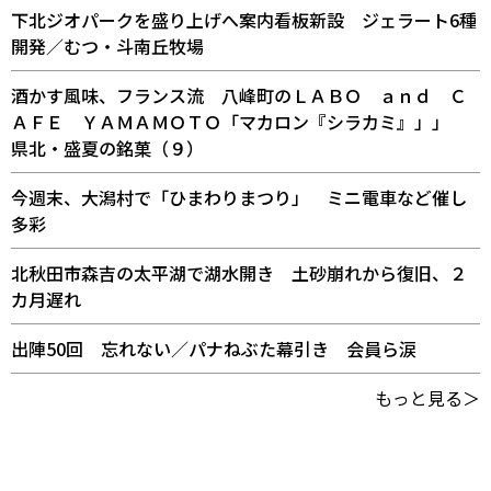
下北ジオパークを盛り上げへ案内看板新設 ジェラート6種
開発／むつ・斗南丘牧場
酒かす風味、フランス流 八峰町のＬＡＢＯ ａｎｄ Ｃ
ＡＦＥ ＹＡＭＡＭＯＴＯ「マカロン『シラカミ』」」
県北・盛夏の銘菓（９）
今週末、大潟村で「ひまわりまつり」 ミニ電車など催し
多彩
北秋田市森吉の太平湖で湖水開き 土砂崩れから復旧、２
カ月遅れ
出陣50回 忘れない／パナねぶた幕引き 会員ら涙
もっと見る＞