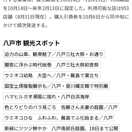
を10月14日～来年2月13日に設定した。利用可能な店は953
店舗（8月31日現在）。購入引換券を10月6日から同中旬に
かけて順次発送する。
八戸市 観光スポット
迫力の山車、観衆魅了／八戸三社大祭・お通り
闇夜に浮かぶ時代絵巻 八戸三社大祭前夜祭
ウミネコ幼鳥 大空へ／八戸・蕪島で巣立ち
国宝土偶複製展示も／八戸・是川縄文館で特別展
ハマヒルガオ潮風に揺れ・八戸白浜海岸
色とりどりのバラ見ごろ 佐藤さん夫妻の庭園／八戸
ウミネコひな ふわふわ、蕪島でふ化始まる／八戸
新緑にツツジ鮮やか 八戸南部氏庭園、18日まで公開