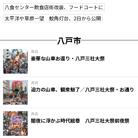
八食センター飲食店街改装、フードコートに
太平洋や草原一望 鮫角灯台、2日から公開
八戸市
青森
豪華な山車お還り・八戸三社大祭
青森
迫力の山車、観衆魅了／八戸三社大祭・お通り
青森
闇夜に浮かぶ時代絵巻 八戸三社大祭前夜祭