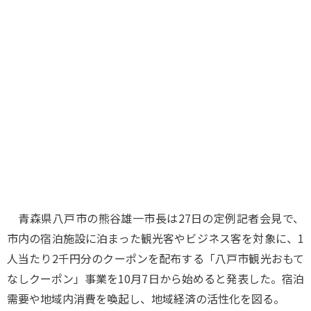
味わう一覧
麺類
ご当地グルメ
酒
スイーツ
癒す一覧
温泉
自然
宿泊
青森県
岩手県
秋田県
青森県八戸市の熊谷雄一市長は27日の定例記者会見で、
市内の宿泊施設に泊まった観光客やビジネス客を対象に、1
人当たり2千円分のクーポンを配布する「八戸市観光おもて
なしクーポン」事業を10月7日から始めると発表した。宿泊
需要や地域内消費を喚起し、地域経済の活性化を図る。