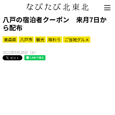
八戸の宿泊者クーポン 来月7日か
ら配布
青森県
八戸市
観光
味わう
ご当地グルメ
2022年9月28日（水）
知る一覧
世界遺産
文化・歴史
パワースポット
ミステリー
観る一覧
桜
花
紅葉
楽しむ一覧
まつり・イベント
聖地
おみやげ・特産
道の駅・産直
鉄道
アウトドア・レジャー