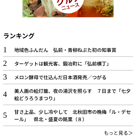
ランキング
地域色ふんだん 弘前・青柳ねぷた初の知事賞
ターゲットは観光客、鍛冶町に「弘前横丁」
メロン酵母で仕込んだ日本酒発売／つがる
美人画の絵灯籠、夜の湯沢を照らす ７日まで「七夕
絵どうろうまつり」
甘さ上品、少し冷やして 北秋田市の晩梅「ル・デセ
ール」 県北・盛夏の銘菓（８）
もっと見る＞