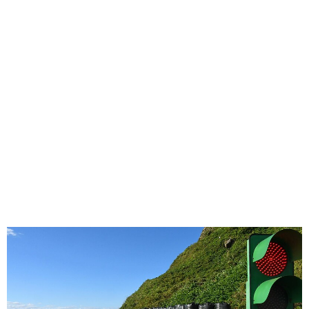
味わう一覧
麺類
ご当地グルメ
酒
スイーツ
癒す一覧
温泉
自然
宿泊
青森県
岩手県
秋田県