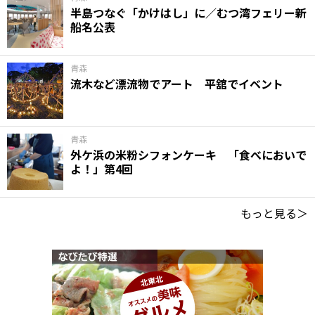
半島つなぐ「かけはし」に／むつ湾フェリー新
船名公表
青森
流木など漂流物でアート 平舘でイベント
青森
外ケ浜の米粉シフォンケーキ 「食べにおいで
よ！」第4回
もっと見る＞