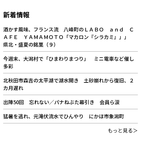
新着情報
酒かす風味、フランス流 八峰町のＬＡＢＯ ａｎｄ Ｃ
ＡＦＥ ＹＡＭＡＭＯＴＯ「マカロン『シラカミ』」」
県北・盛夏の銘菓（９）
今週末、大潟村で「ひまわりまつり」 ミニ電車など催し
多彩
北秋田市森吉の太平湖で湖水開き 土砂崩れから復旧、２
カ月遅れ
出陣50回 忘れない／パナねぶた幕引き 会員ら涙
猛暑を逃れ、元滝伏流水でひんやり にかほ市象潟町
もっと見る＞