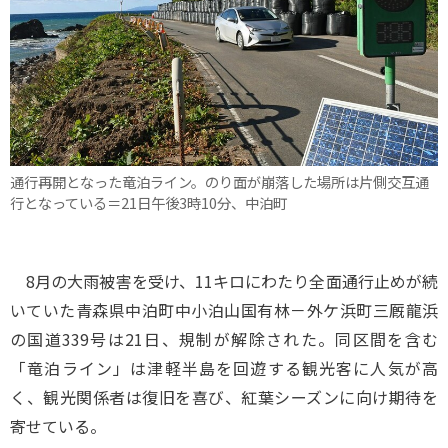
通行再開となった竜泊ライン。のり面が崩落した場所は片側交互通
行となっている＝21日午後3時10分、中泊町
8月の大雨被害を受け、11キロにわたり全面通行止めが続
いていた青森県中泊町中小泊山国有林－外ケ浜町三厩龍浜
の国道339号は21日、規制が解除された。同区間を含む
「竜泊ライン」は津軽半島を回遊する観光客に人気が高
く、観光関係者は復旧を喜び、紅葉シーズンに向け期待を
寄せている。