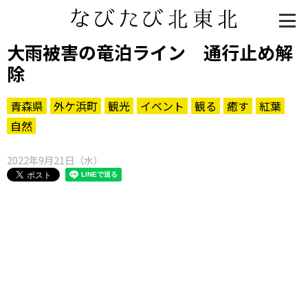
大雨被害の竜泊ライン 通行止め解
除
青森県
外ケ浜町
観光
イベント
観る
癒す
紅葉
自然
2022年9月21日（水）
知る一覧
世界遺産
文化・歴史
パワースポット
ミステリー
観る一覧
桜
花
紅葉
楽しむ一覧
まつり・イベント
聖地
おみやげ・特産
道の駅・産直
鉄道
アウトドア・レジャー