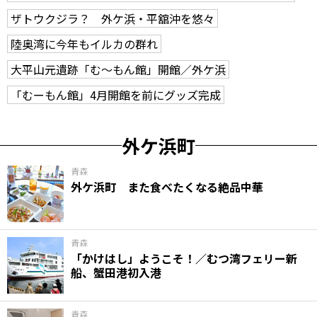
ザトウクジラ？ 外ケ浜・平舘沖を悠々
陸奥湾に今年もイルカの群れ
大平山元遺跡「む～もん館」開館／外ケ浜
「むーもん館」4月開館を前にグッズ完成
外ケ浜町
青森
外ケ浜町 また食べたくなる絶品中華
青森
「かけはし」ようこそ！／むつ湾フェリー新
船、蟹田港初入港
青森