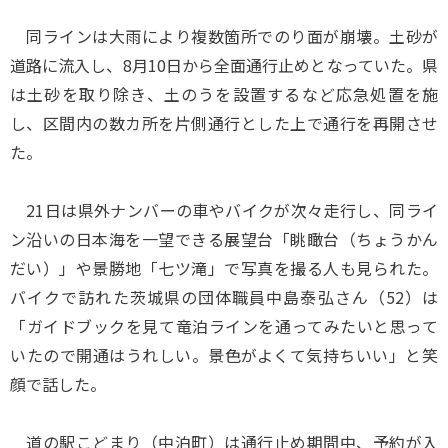
同ラインは大雨により複数箇所でのり面が崩壊。土砂が
道路に流入し、8月10日から全面通行止めとなっていた。県
は土砂を取り除き、土のうを設置するなど応急処置を施
し、区間内の数カ所を片側通行とした上で通行を再開させ
た。
21日は県外ナンバーの車やバイクが次々走行し、同ライ
ン沿いの日本海を一望できる展望台「眺瞰台（ちょうかん
だい）」や景勝地「七ツ滝」で写真を撮る人も見られた。
バイクで訪れた茨城県の団体職員中島泰弘さん（52）は
「ガイドブックを見て竜泊ラインを通ってみたいと思って
いたので開通はうれしい。景色がよくて気持ちいい」と笑
顔で話した。
道の駅こどまり（中泊町）は通行止め期間中、予約が入