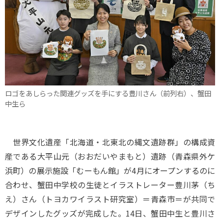
ロゴをあしらった関連グッズを手にする豊川さん（前列右）、蟹田
中生ら
世界文化遺産「北海道・北東北の縄文遺跡群」の構成資
産である大平山元（おおだいやまもと）遺跡（青森県外ケ
浜町）の展示施設「むーもん館」が4月にオープンするのに
合わせ、蟹田中学校の生徒とイラストレーター豊川茅（ち
え）さん（トヨカワイラスト研究室）＝青森市＝が共同で
デザインしたグッズが完成した。14日、蟹田中生と豊川さ