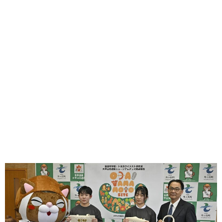
味わう一覧
麺類
ご当地グルメ
酒
スイーツ
癒す一覧
温泉
自然
宿泊
青森県
岩手県
秋田県