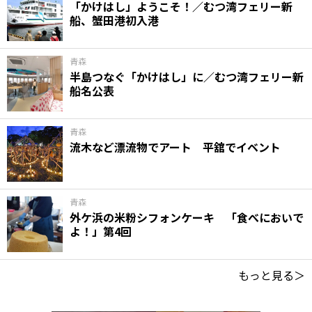
「かけはし」ようこそ！／むつ湾フェリー新
船、蟹田港初入港
青森
半島つなぐ「かけはし」に／むつ湾フェリー新
船名公表
青森
流木など漂流物でアート 平舘でイベント
青森
外ケ浜の米粉シフォンケーキ 「食べにおいで
よ！」第4回
もっと見る＞