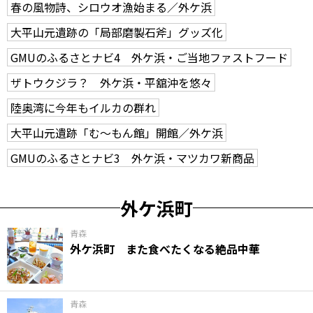
春の風物詩、シロウオ漁始まる／外ケ浜
大平山元遺跡の「局部磨製石斧」グッズ化
GMUのふるさとナビ4 外ケ浜・ご当地ファストフード
ザトウクジラ？ 外ケ浜・平舘沖を悠々
陸奥湾に今年もイルカの群れ
大平山元遺跡「む～もん館」開館／外ケ浜
GMUのふるさとナビ3 外ケ浜・マツカワ新商品
外ケ浜町
青森
外ケ浜町 また食べたくなる絶品中華
青森