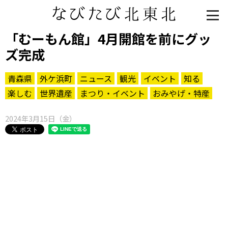
「むーもん館」4月開館を前にグッ
ズ完成
青森県
外ケ浜町
ニュース
観光
イベント
知る
楽しむ
世界遺産
まつり・イベント
おみやげ・特産
2024年3月15日（金）
知る一覧
世界遺産
文化・歴史
パワースポット
ミステリー
観る一覧
桜
花
紅葉
楽しむ一覧
まつり・イベント
聖地
おみやげ・特産
道の駅・産直
鉄道
アウトドア・レジャー