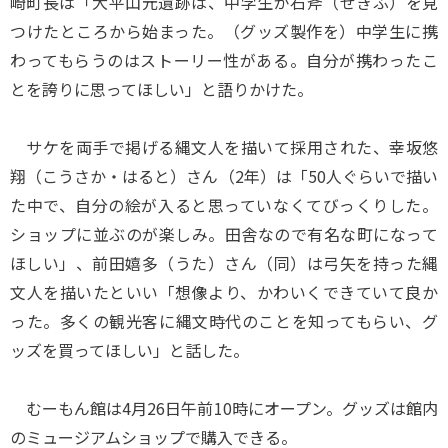
崎町長は「大平山元遺跡は、中学生が石斧（せきふ）を見
つけたところから始まった。（グッズ製作を）中学生に携
わってもらうのはストーリー性がある。自分が携わったこ
とを誇りに思ってほしい」と語りかけた。
サケを両手で掲げる縄文人を描いて採用された、幸坂悠
翔（こうさか・はると）さん（2年）は「50人ぐらいで描い
た中で、自分の絵が入ると思っていなくてびっくりした。
ショップに並ぶのが楽しみ。田舎なので有名な町になって
ほしい」、前田嬉多（うた）さん（同）は弓矢を持った縄
文人を描いたといい「想像より、かわいくできていて良か
った。多くの観光客に縄文時代のことを知ってもらい、グ
ッズを買ってほしい」と話した。
むーもん館は4月26日午前10時にオープン。グッズは館内
のミュージアムショップで購入できる。