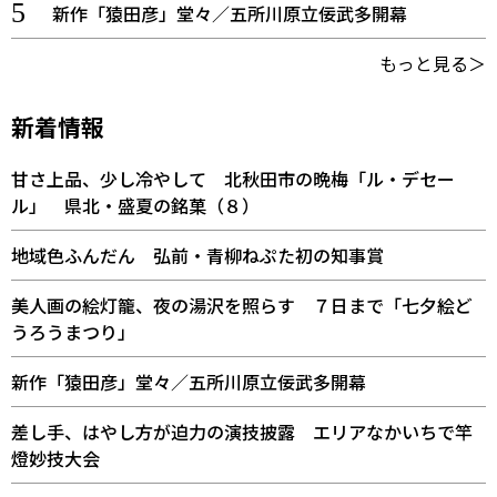
新作「猿田彦」堂々／五所川原立佞武多開幕
もっと見る＞
新着情報
甘さ上品、少し冷やして 北秋田市の晩梅「ル・デセー
ル」 県北・盛夏の銘菓（８）
地域色ふんだん 弘前・青柳ねぷた初の知事賞
美人画の絵灯籠、夜の湯沢を照らす ７日まで「七夕絵ど
うろうまつり」
新作「猿田彦」堂々／五所川原立佞武多開幕
差し手、はやし方が迫力の演技披露 エリアなかいちで竿
燈妙技大会