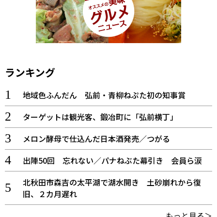
ランキング
地域色ふんだん 弘前・青柳ねぷた初の知事賞
ターゲットは観光客、鍛冶町に「弘前横丁」
メロン酵母で仕込んだ日本酒発売／つがる
出陣50回 忘れない／パナねぶた幕引き 会員ら涙
北秋田市森吉の太平湖で湖水開き 土砂崩れから復
旧、２カ月遅れ
もっと見る＞