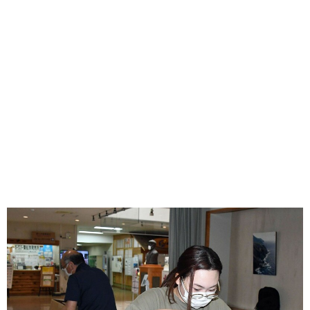
味わう一覧
麺類
ご当地グルメ
酒
スイーツ
癒す一覧
温泉
自然
宿泊
青森県
岩手県
秋田県