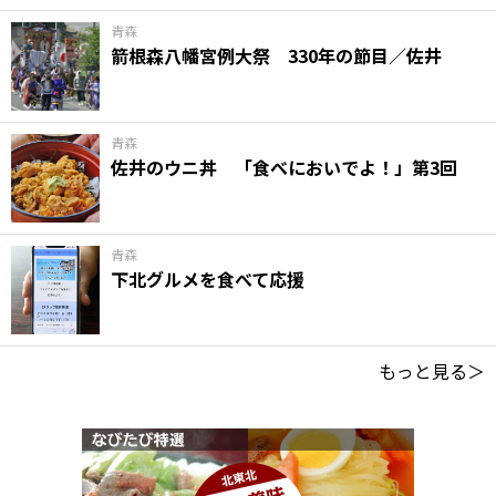
青森
箭根森八幡宮例大祭 330年の節目／佐井
青森
佐井のウニ丼 「食べにおいでよ！」第3回
青森
下北グルメを食べて応援
もっと見る＞