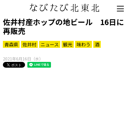
佐井村産ホップの地ビール 16日に
再販売
青森県
佐井村
ニュース
観光
味わう
酒
2021年6月16日（水）
知る一覧
世界遺産
文化・歴史
パワースポット
ミステリー
観る一覧
桜
花
紅葉
楽しむ一覧
まつり・イベント
聖地
おみやげ・特産
道の駅・産直
鉄道
アウトドア・レジャー