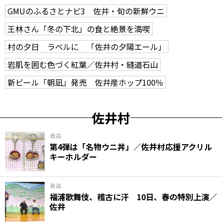
GMUのふるさとナビ3 佐井・旬の新鮮ウニ
王林さん「冬の下北」の食と絶景を満喫
村の夕日 ラベルに 「佐井の夕陽エール」
岩肌を囲む色づく紅葉／佐井村・縫道石山
新ビール「朝凪」発売 佐井産ホップ100％
佐井村
青森
第4弾は「名物ウニ丼」／佐井村応援アクリル
キーホルダー
青森
福浦歌舞伎、稽古に汗 10日、春の特別上演／
佐井