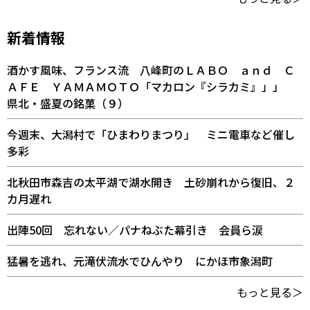
新着情報
酒かす風味、フランス流 八峰町のＬＡＢＯ ａｎｄ Ｃ
ＡＦＥ ＹＡＭＡＭＯＴＯ「マカロン『シラカミ』」」
県北・盛夏の銘菓（９）
今週末、大潟村で「ひまわりまつり」 ミニ電車など催し
多彩
北秋田市森吉の太平湖で湖水開き 土砂崩れから復旧、２
カ月遅れ
出陣50回 忘れない／パナねぶた幕引き 会員ら涙
猛暑を逃れ、元滝伏流水でひんやり にかほ市象潟町
もっと見る＞