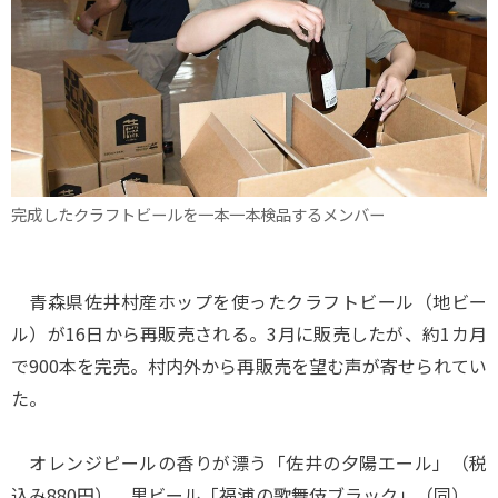
完成したクラフトビールを一本一本検品するメンバー
青森県佐井村産ホップを使ったクラフトビール（地ビー
ル）が16日から再販売される。3月に販売したが、約1カ月
で900本を完売。村内外から再販売を望む声が寄せられてい
た。
オレンジピールの香りが漂う「佐井の夕陽エール」（税
込み880円）、黒ビール「福浦の歌舞伎ブラック」（同）、