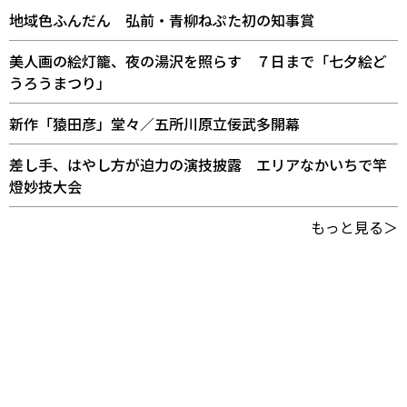
地域色ふんだん 弘前・青柳ねぷた初の知事賞
美人画の絵灯籠、夜の湯沢を照らす ７日まで「七夕絵ど
うろうまつり」
新作「猿田彦」堂々／五所川原立佞武多開幕
差し手、はやし方が迫力の演技披露 エリアなかいちで竿
燈妙技大会
もっと見る＞