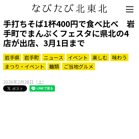
手打ちそば1杯400円で食べ比べ 岩
手町でまんぷくフェスタに県北の4
店が出店、3月1日まで
岩手県
岩手町
ニュース
イベント
楽しむ
味わう
まつり・イベント
麺類
ご当地グルメ
2026年2月28日（土）
知る一覧
世界遺産
文化・歴史
パワースポット
ミステリー
観る一覧
桜
花
紅葉
楽しむ一覧
まつり・イベント
聖地
おみやげ・特産
道の駅・産直
鉄道
アウトドア・レジャー