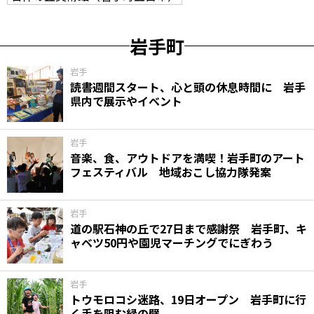
岩手町
岩手
読書週間スタート、心と頭の休息時間に 岩手
県内で展示やイベント
岩手
音楽、食、アウトドアを満喫！岩手町のアート
フェスティバル 地域おこし協力隊発案
岩手
道の駅石神の丘で27日まで感謝祭 岩手町、キ
ャベツ50円や園児マーチングでにぎわう
岩手
トウモロコシ迷路、19日オープン 岩手町に行
く手を阻む緑の壁