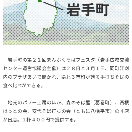
岩手町の第２１回まんぷくそばフェスタ（岩手広域交流
センター運営協議会主催）は２８日と３月１日、同町江刈
内のプラザあいで開かれ、県北３市町が誇る手打ちそばの
食べ比べができる。
地元のパワー工房のほか、森のそば屋（葛巻町）、西根
はっとの会、安代そば打ちの会（ともに八幡平市）の４店
が出店。１杯４００円で提供する。