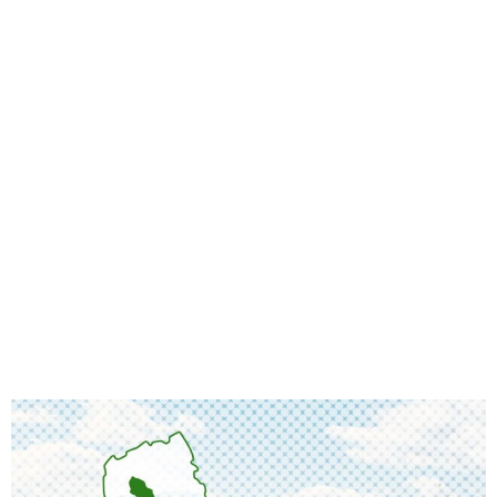
味わう一覧
麺類
ご当地グルメ
酒
スイーツ
癒す一覧
温泉
自然
宿泊
青森県
岩手県
秋田県