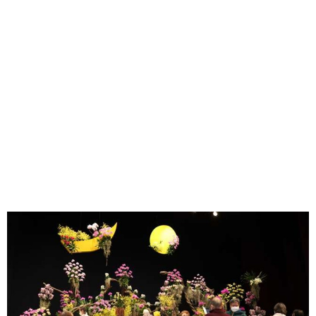
味わう一覧
麺類
ご当地グルメ
酒
スイーツ
癒す一覧
温泉
自然
宿泊
青森県
岩手県
秋田県