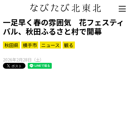
一足早く春の雰囲気 花フェスティ
バル、秋田ふるさと村で開幕
秋田県
横手市
ニュース
観る
2026年2月28日（土）
知る一覧
世界遺産
文化・歴史
パワースポット
ミステリー
観る一覧
桜
花
紅葉
楽しむ一覧
まつり・イベント
聖地
おみやげ・特産
道の駅・産直
鉄道
アウトドア・レジャー