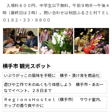
入場料６００円、中学生以下無料。午前９時半～午後４
時（最終日は３時）。問い合わせは秋田ふるさと村ＴＥＬ
０１８２・３３・８８００
横手市 観光スポット
いぶりがっこの風味を手軽に 横手・漬け液を商品化
遊びや工作で木のぬくもり体感しよう 横手市・あおー
なでイベント、２８日まで
ＲｅｇｉｏｎｓＨｏｓｔｅｌ（横手市） サウナ室内、
ホップの香り爽やかに