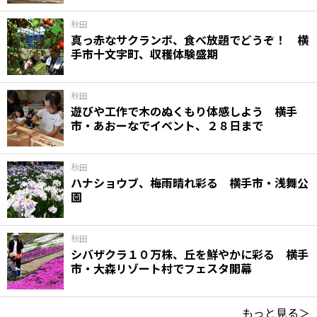
秋田
真っ赤なサクランボ、食べ放題でどうぞ！ 横
手市十文字町、収穫体験盛期
秋田
遊びや工作で木のぬくもり体感しよう 横手
市・あおーなでイベント、２８日まで
秋田
ハナショウブ、梅雨晴れ彩る 横手市・浅舞公
園
秋田
シバザクラ１０万株、丘を鮮やかに彩る 横手
市・大森リゾート村でフェスタ開幕
もっと見る＞