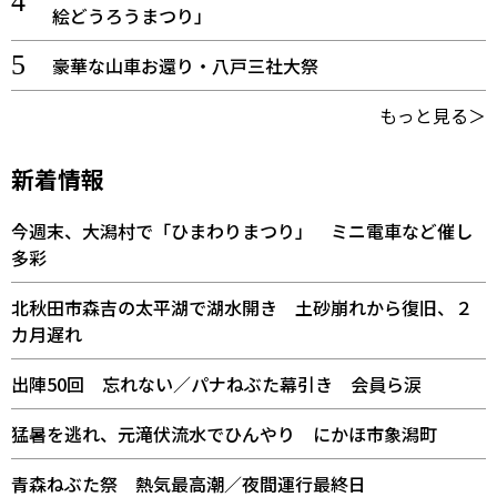
絵どうろうまつり」
豪華な山車お還り・八戸三社大祭
もっと見る＞
新着情報
今週末、大潟村で「ひまわりまつり」 ミニ電車など催し
多彩
北秋田市森吉の太平湖で湖水開き 土砂崩れから復旧、２
カ月遅れ
出陣50回 忘れない／パナねぶた幕引き 会員ら涙
猛暑を逃れ、元滝伏流水でひんやり にかほ市象潟町
青森ねぶた祭 熱気最高潮／夜間運行最終日