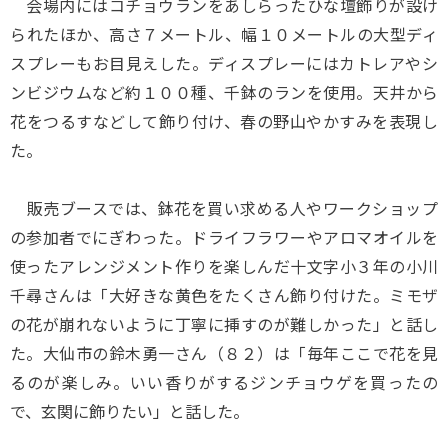
会場内にはコチョウランをあしらったひな壇飾りが設け
られたほか、高さ７メートル、幅１０メートルの大型ディ
スプレーもお目見えした。ディスプレーにはカトレアやシ
ンビジウムなど約１００種、千鉢のランを使用。天井から
花をつるすなどして飾り付け、春の野山やかすみを表現し
た。
販売ブースでは、鉢花を買い求める人やワークショップ
の参加者でにぎわった。ドライフラワーやアロマオイルを
使ったアレンジメント作りを楽しんだ十文字小３年の小川
千尋さんは「大好きな黄色をたくさん飾り付けた。ミモザ
の花が崩れないように丁寧に挿すのが難しかった」と話し
た。大仙市の鈴木勇一さん（８２）は「毎年ここで花を見
るのが楽しみ。いい香りがするジンチョウゲを買ったの
で、玄関に飾りたい」と話した。