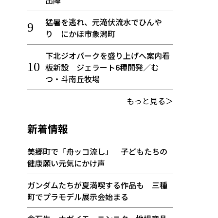
出陣
猛暑を逃れ、元滝伏流水でひんや
り にかほ市象潟町
下北ジオパークを盛り上げへ案内看
板新設 ジェラート6種開発／む
つ・斗南丘牧場
もっと見る＞
新着情報
美郷町で「舟ッコ流し」 子どもたちの
健康願い元気にかけ声
ガンダムたちが夏満喫する作品も 三種
町でプラモデル展示会始まる