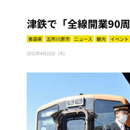
津鉄で「全線開業90
青森県
五所川原市
ニュース
観光
イベント
2021年4月22日（木）
知る一覧
世界遺産
文化・歴史
パワースポット
ミステリー