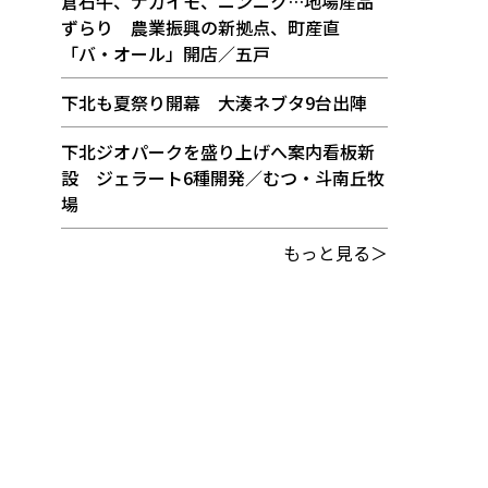
倉石牛、ナガイモ、ニンニク…地場産品
ずらり 農業振興の新拠点、町産直
「バ・オール」開店／五戸
下北も夏祭り開幕 大湊ネブタ9台出陣
下北ジオパークを盛り上げへ案内看板新
設 ジェラート6種開発／むつ・斗南丘牧
場
もっと見る＞