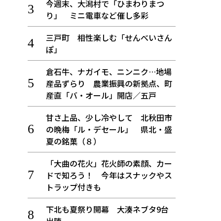
今週末、大潟村で「ひまわりまつ
り」 ミニ電車など催し多彩
三戸町 相性楽しむ「せんべいさん
ぽ」
倉石牛、ナガイモ、ニンニク…地場
産品ずらり 農業振興の新拠点、町
産直「バ・オール」開店／五戸
甘さ上品、少し冷やして 北秋田市
の晩梅「ル・デセール」 県北・盛
夏の銘菓（８）
「大曲の花火」花火師の素顔、カー
ドで知ろう！ 今年はスナックやス
トラップ付きも
下北も夏祭り開幕 大湊ネブタ9台