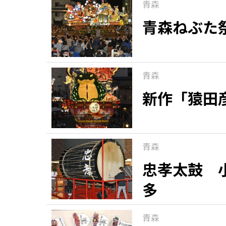
青森
青森ねぶた
青森
新作「猿田
青森
忠孝太鼓 
多
青森