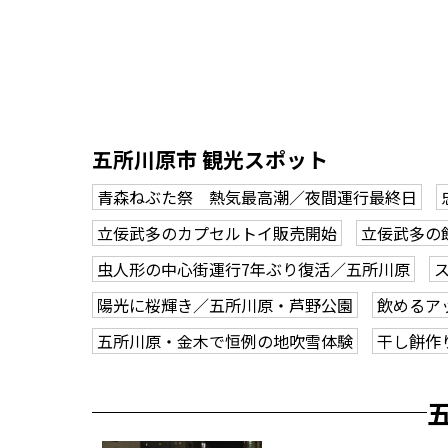
五所川原市 観光スポット
青森ねぶた祭 熱気最高潮／夜間運行最終日
立佞武多のカプセルトイ販売開始
立佞武多の
虫人形の中心街運行7年ぶり復活／五所川原
陽光に桜輝き／五所川原・芦野公園
飲めるア
五所川原・金木で恒例の地吹雪体験
干し餅作