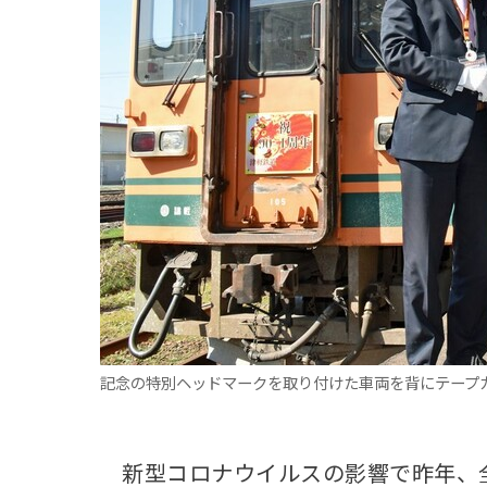
観る一覧
桜
花
紅葉
楽しむ一覧
まつり・イベント
聖地
おみやげ・特産
道の駅・産直
鉄道
アウトドア・レジャー
味わう一覧
麺類
ご当地グルメ
酒
スイーツ
癒す一覧
温泉
自然
宿泊
青森県
岩手県
秋田県
記念の特別ヘッドマークを取り付けた車両を背にテープ
新型コロナウイルスの影響で昨年、全