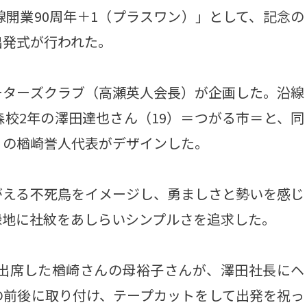
線開業90周年＋1（プラスワン）」として、記念の
出発式が行われた。
ターズクラブ（高瀬英人会長）が企画した。沿線
校2年の澤田達也さん（19）＝つがる市＝と、同
）の楢崎誉人代表がデザインした。
える不死鳥をイメージし、勇ましさと勢いを感じ
緑地に社紋をあしらいシンプルさを追求した。
出席した楢崎さんの母裕子さんが、澤田社長にヘ
の前後に取り付け、テープカットをして出発を祝っ