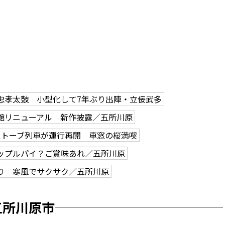
忠孝太鼓 小型化して7年ぶり出陣・立佞武多
館リニューアル 新作披露／五所川原
ストーブ列車が運行再開 車窓の桜満喫
ップルパイ？ご賞味あれ／五所川原
り 寒風でサクサク／五所川原
五所川原市