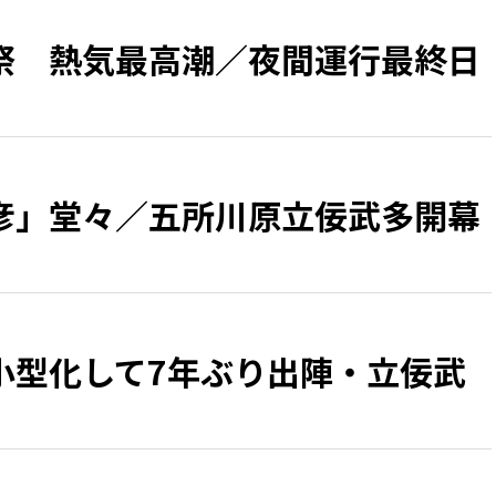
祭 熱気最高潮／夜間運行最終日
彦」堂々／五所川原立佞武多開幕
小型化して7年ぶり出陣・立佞武