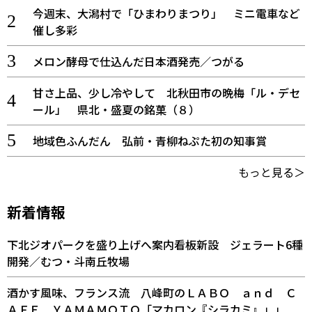
今週末、大潟村で「ひまわりまつり」 ミニ電車など
催し多彩
メロン酵母で仕込んだ日本酒発売／つがる
甘さ上品、少し冷やして 北秋田市の晩梅「ル・デセ
ール」 県北・盛夏の銘菓（８）
地域色ふんだん 弘前・青柳ねぷた初の知事賞
もっと見る＞
新着情報
下北ジオパークを盛り上げへ案内看板新設 ジェラート6種
開発／むつ・斗南丘牧場
酒かす風味、フランス流 八峰町のＬＡＢＯ ａｎｄ Ｃ
ＡＦＥ ＹＡＭＡＭＯＴＯ「マカロン『シラカミ』」」