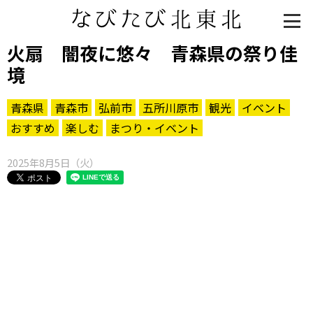
火扇 闇夜に悠々 青森県の祭り佳
境
青森県
青森市
弘前市
五所川原市
観光
イベント
おすすめ
楽しむ
まつり・イベント
2025年8月5日（火）
知る一覧
世界遺産
文化・歴史
パワースポット
ミステリー
観る一覧
桜
花
紅葉
楽しむ一覧
まつり・イベント
聖地
おみやげ・特産
道の駅・産直
鉄道
アウトドア・レジャー