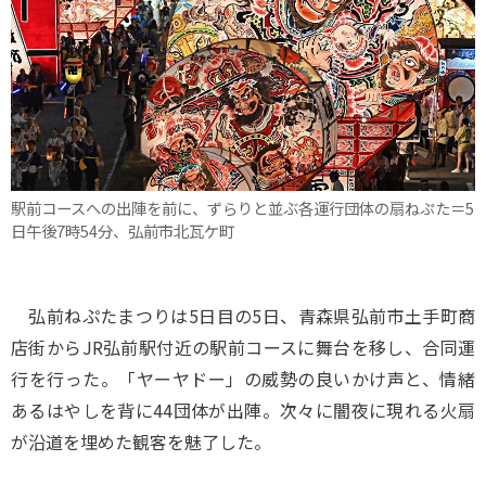
駅前コースへの出陣を前に、ずらりと並ぶ各運行団体の扇ねぷた＝5
日午後7時54分、弘前市北瓦ケ町
弘前ねぷたまつりは5日目の5日、青森県弘前市土手町商
店街からJR弘前駅付近の駅前コースに舞台を移し、合同運
行を行った。「ヤーヤドー」の威勢の良いかけ声と、情緒
あるはやしを背に44団体が出陣。次々に闇夜に現れる火扇
が沿道を埋めた観客を魅了した。