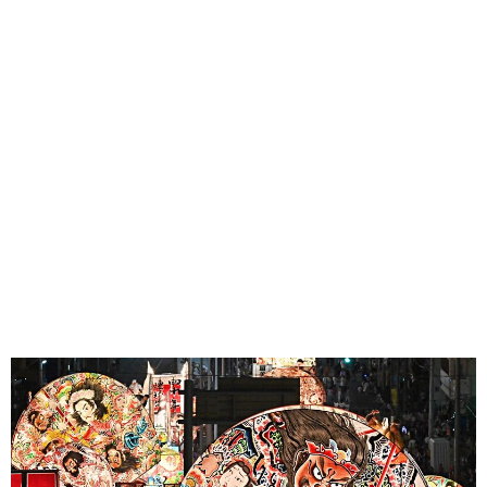
味わう一覧
麺類
ご当地グルメ
酒
スイーツ
癒す一覧
温泉
自然
宿泊
青森県
岩手県
秋田県