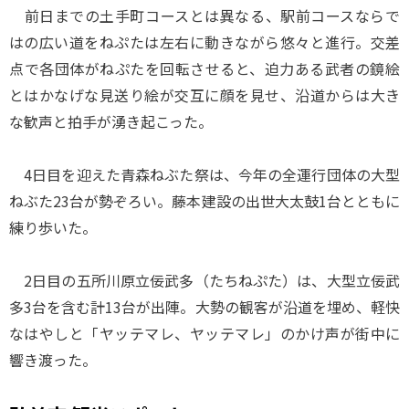
前日までの土手町コースとは異なる、駅前コースならで
はの広い道をねぷたは左右に動きながら悠々と進行。交差
点で各団体がねぷたを回転させると、迫力ある武者の鏡絵
とはかなげな見送り絵が交互に顔を見せ、沿道からは大き
な歓声と拍手が湧き起こった。
4日目を迎えた青森ねぶた祭は、今年の全運行団体の大型
ねぶた23台が勢ぞろい。藤本建設の出世大太鼓1台とともに
練り歩いた。
2日目の五所川原立佞武多（たちねぷた）は、大型立佞武
多3台を含む計13台が出陣。大勢の観客が沿道を埋め、軽快
なはやしと「ヤッテマレ、ヤッテマレ」のかけ声が街中に
響き渡った。