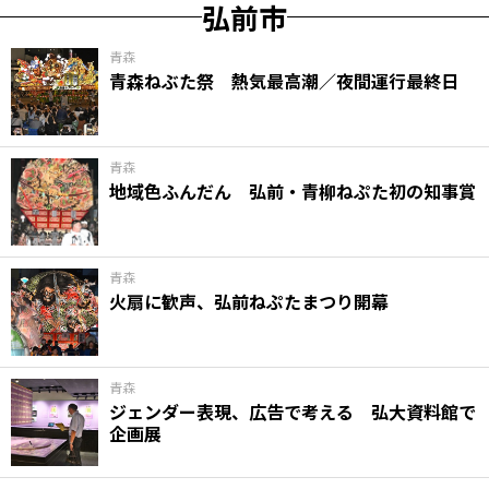
弘前市
青森
青森ねぶた祭 熱気最高潮／夜間運行最終日
青森
地域色ふんだん 弘前・青柳ねぷた初の知事賞
青森
火扇に歓声、弘前ねぷたまつり開幕
青森
ジェンダー表現、広告で考える 弘大資料館で
企画展