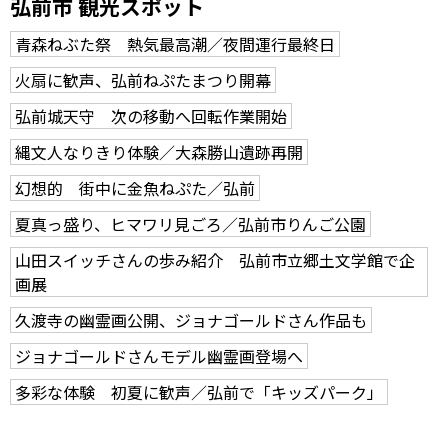
弘前市 観光スポット
青森ねぶた祭 熱気最高潮／夜間運行最終日
火扇に歓声、弘前ねぷたまつり開幕
弘前城天守 次の移動へ回転作業開始
縄文人なりきり体験／大森勝山遺跡再開
幻想的 街中に金魚ねぷた／弘前
夏真っ盛り、ヒマワリ見ごろ／弘前市りんご公園
山田スイッチさんの歩み紹介 弘前市立郷土文学館で企
画展
久渡寺の幽霊画公開、ジョナゴールドさん作品も
ジョナゴールドさんモデル幽霊画登場へ
多彩な体験 初夏に歓声／弘前で「キッズパーク」