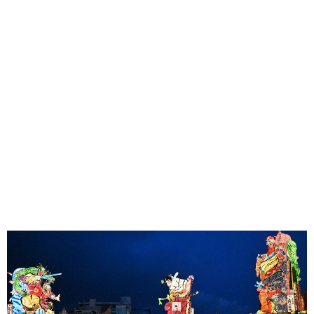
味わう一覧
麺類
ご当地グルメ
酒
スイーツ
癒す一覧
温泉
自然
宿泊
青森県
岩手県
秋田県