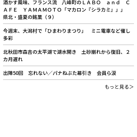
酒かす風味、フランス流 八峰町のＬＡＢＯ ａｎｄ Ｃ
ＡＦＥ ＹＡＭＡＭＯＴＯ「マカロン『シラカミ』」」
県北・盛夏の銘菓（９）
今週末、大潟村で「ひまわりまつり」 ミニ電車など催し
多彩
北秋田市森吉の太平湖で湖水開き 土砂崩れから復旧、２
カ月遅れ
出陣50回 忘れない／パナねぶた幕引き 会員ら涙
もっと見る＞