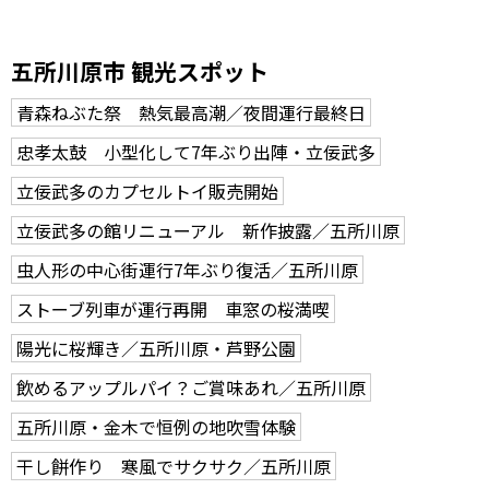
五所川原市 観光スポット
青森ねぶた祭 熱気最高潮／夜間運行最終日
忠孝太鼓 小型化して7年ぶり出陣・立佞武多
立佞武多のカプセルトイ販売開始
立佞武多の館リニューアル 新作披露／五所川原
虫人形の中心街運行7年ぶり復活／五所川原
ストーブ列車が運行再開 車窓の桜満喫
陽光に桜輝き／五所川原・芦野公園
飲めるアップルパイ？ご賞味あれ／五所川原
五所川原・金木で恒例の地吹雪体験
干し餅作り 寒風でサクサク／五所川原