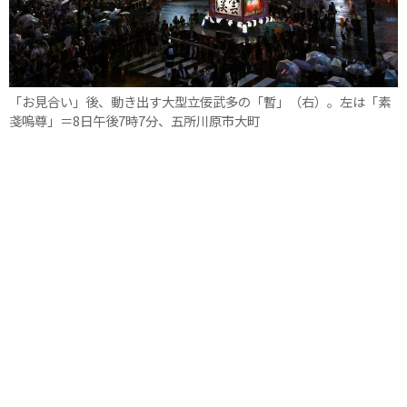
「お見合い」後、動き出す大型立佞武多の「暫」（右）。左は「素
戔嗚尊」＝8日午後7時7分、五所川原市大町