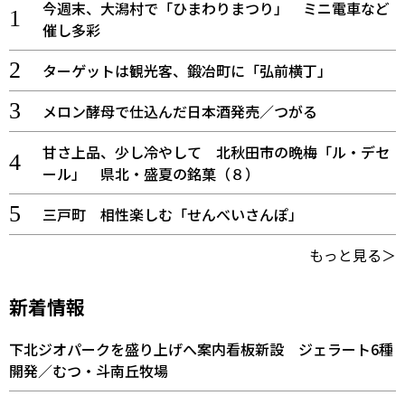
今週末、大潟村で「ひまわりまつり」 ミニ電車など
催し多彩
ターゲットは観光客、鍛冶町に「弘前横丁」
メロン酵母で仕込んだ日本酒発売／つがる
甘さ上品、少し冷やして 北秋田市の晩梅「ル・デセ
ール」 県北・盛夏の銘菓（８）
三戸町 相性楽しむ「せんべいさんぽ」
もっと見る＞
新着情報
下北ジオパークを盛り上げへ案内看板新設 ジェラート6種
開発／むつ・斗南丘牧場