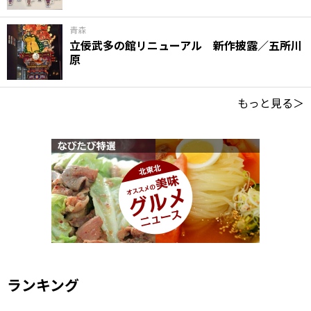
青森
立佞武多の館リニューアル 新作披露／五所川
原
もっと見る＞
ランキング