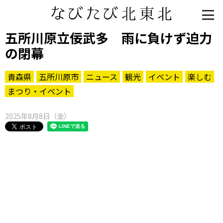
五所川原立佞武多 雨に負けず迫力
の閉幕
青森県
五所川原市
ニュース
観光
イベント
楽しむ
まつり・イベント
2025年8月8日（金）
知る一覧
世界遺産
文化・歴史
パワースポット
ミステリー
観る一覧
桜
花
紅葉
楽しむ一覧
まつり・イベント
聖地
おみやげ・特産
道の駅・産直
鉄道
アウトドア・レジャー