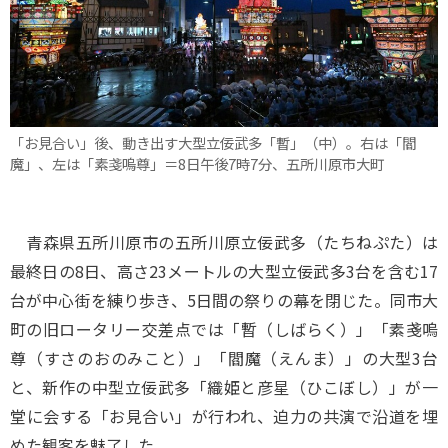
「お見合い」後、動き出す大型立佞武多「暫」（中）。右は「閻
魔」、左は「素戔嗚尊」＝8日午後7時7分、五所川原市大町
青森県五所川原市の五所川原立佞武多（たちねぷた）は
最終日の8日、高さ23メートルの大型立佞武多3台を含む17
台が中心街を練り歩き、5日間の祭りの幕を閉じた。同市大
町の旧ロータリー交差点では「暫（しばらく）」「素戔嗚
尊（すさのおのみこと）」「閻魔（えんま）」の大型3台
と、新作の中型立佞武多「織姫と彦星（ひこぼし）」が一
堂に会する「お見合い」が行われ、迫力の共演で沿道を埋
めた観客を魅了した。