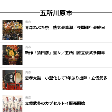
五所川原市
青森
青森ねぶた祭 熱気最高潮／夜間運行最終日
青森
新作「猿田彦」堂々／五所川原立佞武多開幕
青森
忠孝太鼓 小型化して7年ぶり出陣・立佞武多
青森
立佞武多のカプセルトイ販売開始