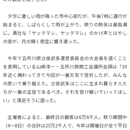
夕方に激しい雨が降った市中心部だが、午後7時に運行が
始まると、しばらくして雨が上がり、祭りの熱気は最高潮
に。勇壮な「ヤッテマレ、ヤッテマレ」のかけ声とはやし
の音が、月の輝く夜空に響き渡った。
今年で五所川原立佞武多運営委員会の大会長を退くこと
を表明している山崎淳一・五所川原商工会議所会頭は「30
年近く携わってきて今回が一番天気で苦労したが、みんな
の思いで乗り越えた。立佞武多はここに生まれ暮らす人た
ちが一番の主役であるべき。それを受け継いでいってほし
い」と満足そうに語った。
主催者によると、最終日の観客は6万6千人。祭り期間中
（4～8日）の合計は25万2千人で、今年は開催日が全て平日