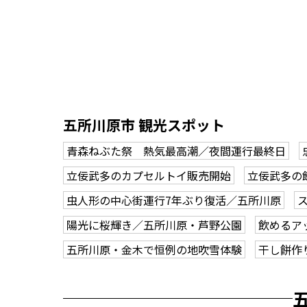
五所川原市 観光スポット
青森ねぶた祭 熱気最高潮／夜間運行最終日
立佞武多のカプセルトイ販売開始
立佞武多の
虫人形の中心街運行7年ぶり復活／五所川原
陽光に桜輝き／五所川原・芦野公園
飲めるア
五所川原・金木で恒例の地吹雪体験
干し餅作