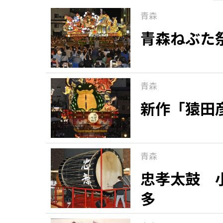
青森
青森ねぶた
青森
新作「猿田
青森
忠孝太鼓 
多