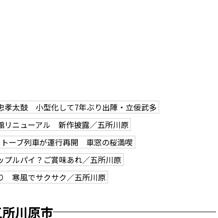
忠孝太鼓 小型化して7年ぶり出陣・立佞武多
館リニューアル 新作披露／五所川原
ストーブ列車が運行再開 車窓の桜満喫
ップルパイ？ご賞味あれ／五所川原
り 寒風でサクサク／五所川原
五所川原市