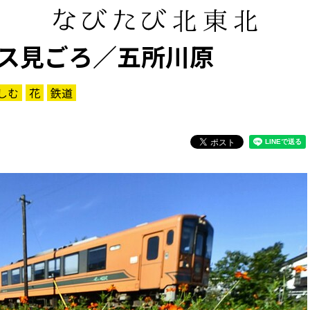
ス見ごろ／五所川原
しむ
花
鉄道