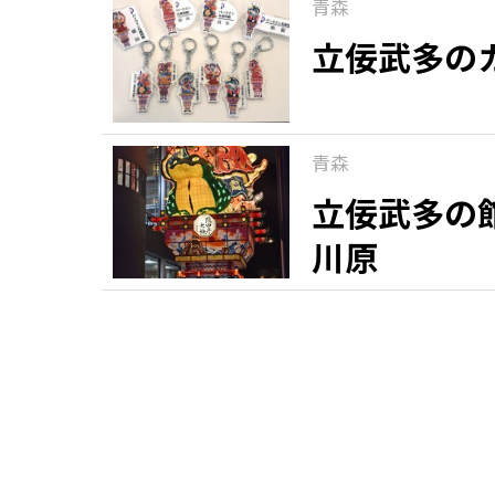
青森
立佞武多の
青森
立佞武多の
川原