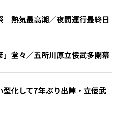
祭 熱気最高潮／夜間運行最終日
彦」堂々／五所川原立佞武多開幕
小型化して7年ぶり出陣・立佞武