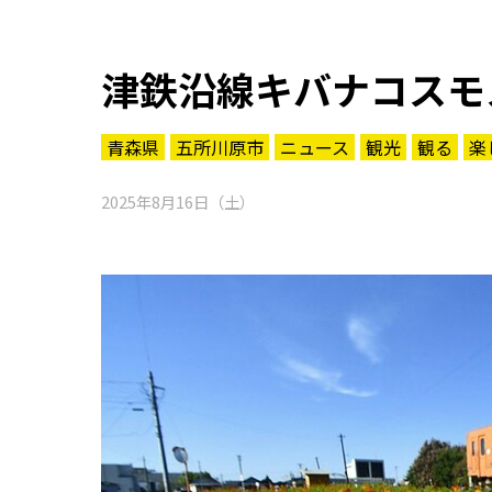
津鉄沿線キバナコスモ
青森県
五所川原市
ニュース
観光
観る
楽
2025年8月16日（土）
知る一覧
世界遺産
文化・歴史
パワースポット
ミステリー