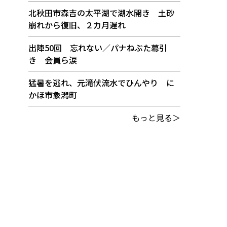
北秋田市森吉の太平湖で湖水開き 土砂
崩れから復旧、２カ月遅れ
出陣50回 忘れない／パナねぶた幕引
き 会員ら涙
猛暑を逃れ、元滝伏流水でひんやり に
かほ市象潟町
もっと見る＞