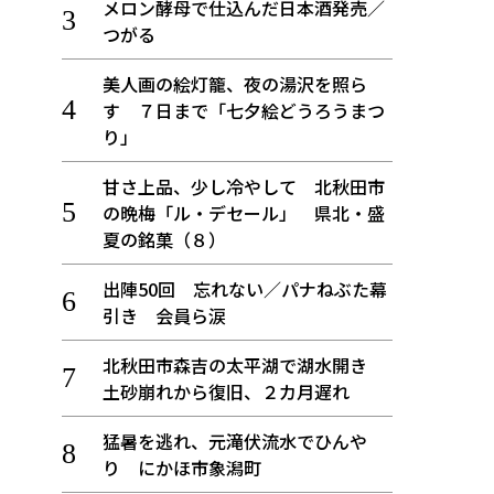
メロン酵母で仕込んだ日本酒発売／
つがる
美人画の絵灯籠、夜の湯沢を照ら
す ７日まで「七夕絵どうろうまつ
り」
甘さ上品、少し冷やして 北秋田市
の晩梅「ル・デセール」 県北・盛
夏の銘菓（８）
出陣50回 忘れない／パナねぶた幕
引き 会員ら涙
北秋田市森吉の太平湖で湖水開き
土砂崩れから復旧、２カ月遅れ
猛暑を逃れ、元滝伏流水でひんや
り にかほ市象潟町