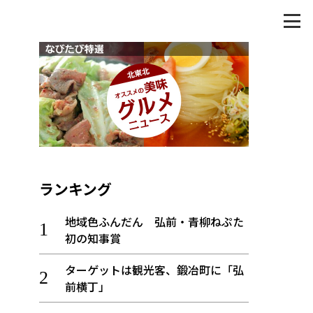
ランキング
地域色ふんだん 弘前・青柳ねぷた
初の知事賞
ターゲットは観光客、鍛冶町に「弘
前横丁」