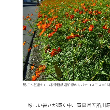
観る一覧
桜
花
紅葉
楽しむ一覧
まつり・イベント
聖地
おみやげ・特産
道の駅・産直
鉄道
アウトドア・レジャー
味わう一覧
麺類
ご当地グルメ
酒
スイーツ
癒す一覧
温泉
自然
宿泊
青森県
岩手県
秋田県
見ごろを迎えている津軽鉄道沿線のキバナコスモス＝16
厳しい暑さが続く中、青森県五所川原