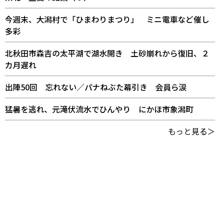
今週末、大潟村で「ひまわりまつり」 ミニ電車など催し
多彩
北秋田市森吉の太平湖で湖水開き 土砂崩れから復旧、２
カ月遅れ
出陣50回 忘れない／パナねぶた幕引き 会員ら涙
猛暑を逃れ、元滝伏流水でひんやり にかほ市象潟町
もっと見る＞