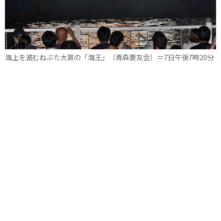
海上を進むねぶた大賞の「海王」（青森菱友会）＝7日午後7時20分