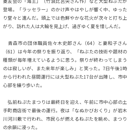
菱友会の「海王」（竹浪比呂央さん作）など大型ねぶたが
登場。「ラッセラー」のかけ声やはやしが響く中、ゆった
り堂々と進んだ。頭上では色鮮やかな花火が次々と打ち上
がり、訪れた人は大輪を見上げ、過ぎゆく夏を惜しんだ。
青森市の団体職員佐々木史郎さん（64）と妻和子さん
（61）は今年の祭りを振り返り、「ねぶたの技術や題材の
種類が毎年増えているように思う。祭りが終わってしまう
のは寂しいが、また来年が楽しみ」と笑った。7日午後1時
から行われた昼間運行には大型ねぶた17台が出陣し、市中
心部を練り歩いた。
弘前ねぷたまつりは最終日を迎え、午前に市中心部の土
手町商店街で最後の運行。夜は「なぬかびおくり」が岩木
川河川敷で行われ、市民らが燃えるねぷたを眺め、まつり
の余韻に浸った。