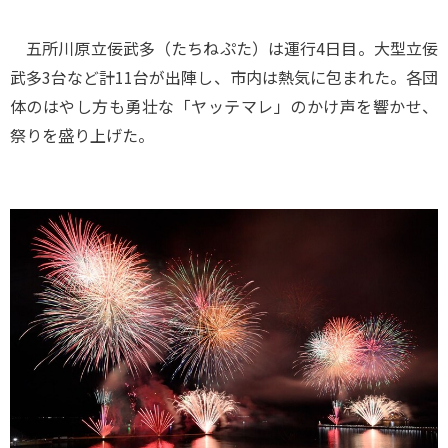
五所川原立佞武多（たちねぷた）は運行4日目。大型立佞
武多3台など計11台が出陣し、市内は熱気に包まれた。各団
体のはやし方も勇壮な「ヤッテマレ」のかけ声を響かせ、
祭りを盛り上げた。