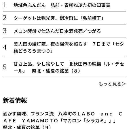
地域色ふんだん 弘前・青柳ねぷた初の知事賞
ターゲットは観光客、鍛冶町に「弘前横丁」
メロン酵母で仕込んだ日本酒発売／つがる
美人画の絵灯籠、夜の湯沢を照らす ７日まで「七夕
絵どうろうまつり」
甘さ上品、少し冷やして 北秋田市の晩梅「ル・デセ
ール」 県北・盛夏の銘菓（８）
もっと見る＞
新着情報
酒かす風味、フランス流 八峰町のＬＡＢＯ ａｎｄ Ｃ
ＡＦＥ ＹＡＭＡＭＯＴＯ「マカロン『シラカミ』」」
県北・盛夏の銘菓（９）