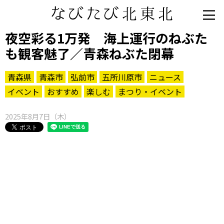
夜空彩る1万発 海上運行のねぶた
も観客魅了／青森ねぶた閉幕
青森県
青森市
弘前市
五所川原市
ニュース
イベント
おすすめ
楽しむ
まつり・イベント
2025年8月7日（木）
知る一覧
世界遺産
文化・歴史
パワースポット
ミステリー
観る一覧
桜
花
紅葉
楽しむ一覧
まつり・イベント
聖地
おみやげ・特産
道の駅・産直
鉄道
アウトドア・レジャー