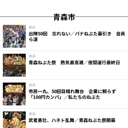
青森市
青森
出陣50回 忘れない／パナねぶた幕引き 会員
ら涙
青森
青森ねぶた祭 熱気最高潮／夜間運行最終日
青森
市民一丸、50回目晴れ舞台 企業に頼らず
「100円カンパ」／私たちのねぶた
青森
武者勇壮、ハネト乱舞／青森ねぶた祭開幕