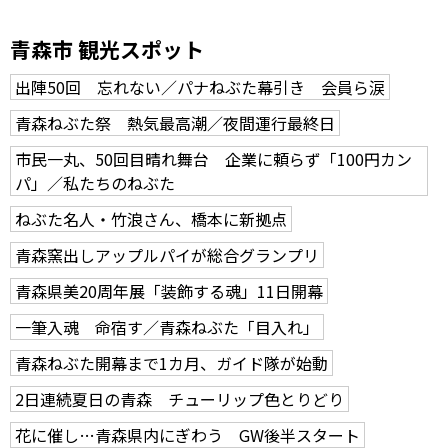
青森市 観光スポット
出陣50回 忘れない／パナねぶた幕引き 会員ら涙
青森ねぶた祭 熱気最高潮／夜間運行最終日
市民一丸、50回目晴れ舞台 企業に頼らず「100円カン
パ」／私たちのねぶた
ねぶた名人・竹浪さん、橋本に新拠点
青森窯出しアップルパイが総合グランプリ
青森県美20周年展「装飾する魂」11日開幕
一筆入魂 命宿す／青森ねぶた「目入れ」
青森ねぶた開幕まで1カ月、ガイド隊が始動
2日連続夏日の青森 チューリップ色とりどり
花に催し…青森県内にぎわう GW後半スタート