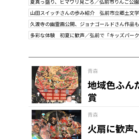
夏真っ盛り、ヒマワリ見ごろ／弘前市りんご公園
山田スイッチさんの歩み紹介 弘前市立郷土文
久渡寺の幽霊画公開、ジョナゴールドさん作品
多彩な体験 初夏に歓声／弘前で「キッズパー
青森
地域色ふん
賞
青森
火扇に歓声