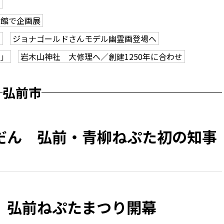
学館で企画展
も
ジョナゴールドさんモデル幽霊画登場へ
ク」
岩木山神社 大修理へ／創建1250年に合わせ
弘前市
だん 弘前・青柳ねぷた初の知事
、弘前ねぷたまつり開幕