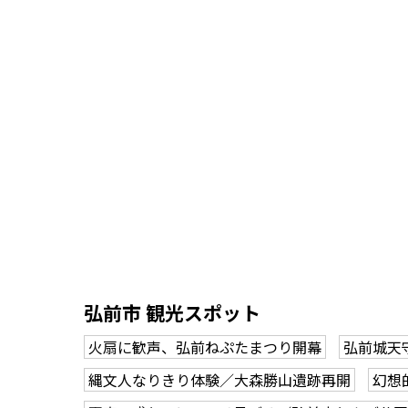
弘前市 観光スポット
火扇に歓声、弘前ねぷたまつり開幕
弘前城天
縄文人なりきり体験／大森勝山遺跡再開
幻想