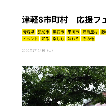
津軽8市町村 応援フ
青森県
弘前市
黒石市
平川市
西目屋村
藤
イベント
知る
楽しむ
味わう
その他
2020年7月14日（火）
知る一覧
世界遺産
文化・歴史
パワースポット
ミステリー