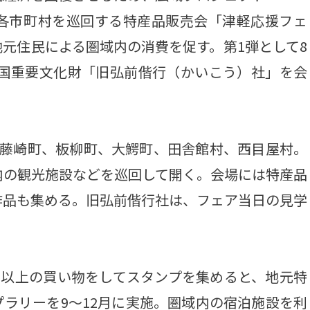
各市町村を巡回する特産品販売会「津軽応援フェ
元住民による圏域内の消費を促す。第1弾として8
の国重要文化財「旧弘前偕行（かいこう）社」を会
藤崎町、板柳町、大鰐町、田舎館村、西目屋村。
内の観光施設などを巡回して開く。会場には特産品
作品も集める。旧弘前偕行社は、フェア当日の見学
円以上の買い物をしてスタンプを集めると、地元特
ラリーを9～12月に実施。圏域内の宿泊施設を利