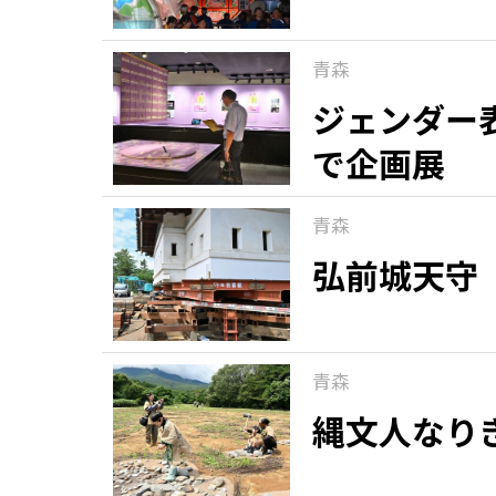
青森
ジェンダー
で企画展
青森
弘前城天守
青森
縄文人なり