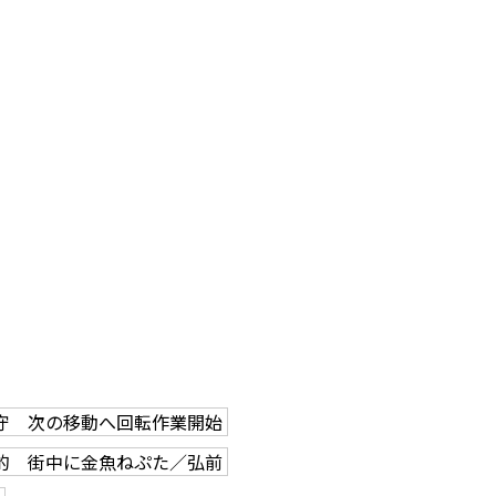
守 次の移動へ回転作業開始
的 街中に金魚ねぷた／弘前