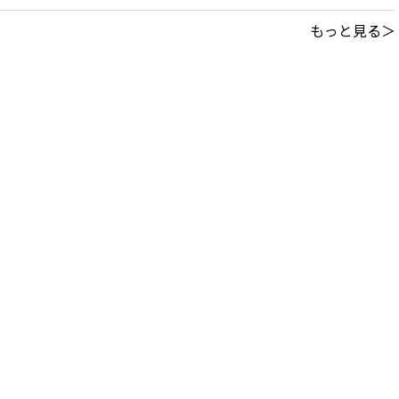
もっと見る＞
このサイトについて
｜
利用規約
掲載中の記事・写真・イラストの無断転