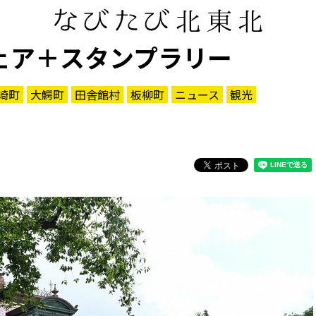
ェア＋スタンプラリー
崎町
大鰐町
田舎館村
板柳町
ニュース
観光