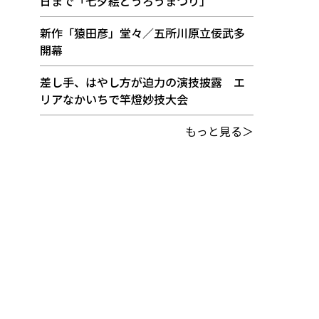
日まで「七夕絵どうろうまつり」
新作「猿田彦」堂々／五所川原立佞武多
開幕
差し手、はやし方が迫力の演技披露 エ
リアなかいちで竿燈妙技大会
もっと見る＞