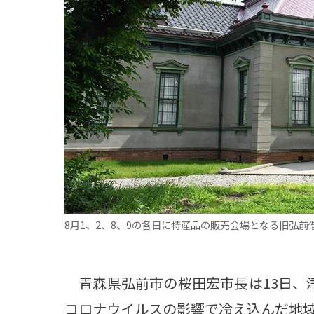
観る一覧
桜
花
紅葉
楽しむ一覧
まつり・イベント
聖地
おみやげ・特産
道の駅・産直
鉄道
アウトドア・レジャー
味わう一覧
麺類
ご当地グルメ
酒
スイーツ
癒す一覧
温泉
自然
宿泊
8月1、2、8、9の各日に特産品の販売会場となる旧弘前
青森県
岩手県
秋田県
青森県弘前市の桜田宏市長は13日、
コロナウイルスの影響で冷え込んだ地