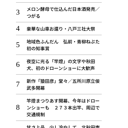
メロン酵母で仕込んだ日本酒発売／
つがる
豪華な山車お還り・八戸三社大祭
地域色ふんだん 弘前・青柳ねぷた
初の知事賞
夜空に光る「竿燈」の文字や秋田
犬、初のドローンショーに大歓声
新作「猿田彦」堂々／五所川原立佞
武多開幕
竿燈まつりあす開幕、今年はドロー
ンショーも ２７３本出竿、周辺で
交通規制
甘さ上品、少し冷やして 北秋田市