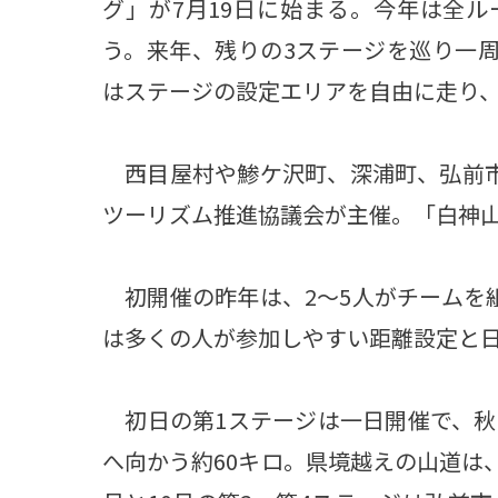
グ」が7月19日に始まる。今年は全ル
う。来年、残りの3ステージを巡り一周
はステージの設定エリアを自由に走り
西目屋村や鯵ケ沢町、深浦町、弘前市
ツーリズム推進協議会が主催。「白神
初開催の昨年は、2～5人がチームを
は多くの人が参加しやすい距離設定と
初日の第1ステージは一日開催で、秋
へ向かう約60キロ。県境越えの山道は