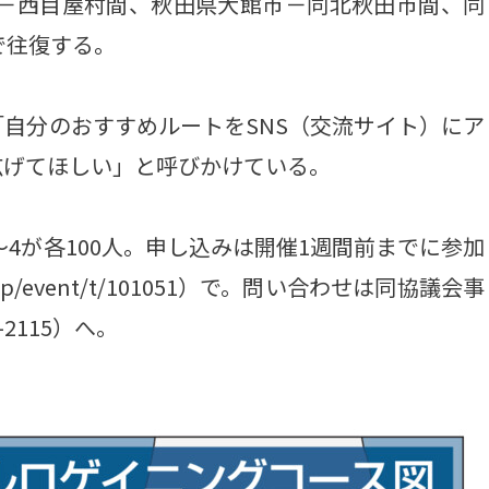
市－西目屋村間、秋田県大館市－同北秋田市間、同
で往復する。
自分のおすすめルートをSNS（交流サイト）にア
広げてほしい」と呼びかけている。
4が各100人。申し込みは開催1週間前までに参加
.ne.jp/event/t/101051）で。問い合わせは同協議会事
2115）へ。