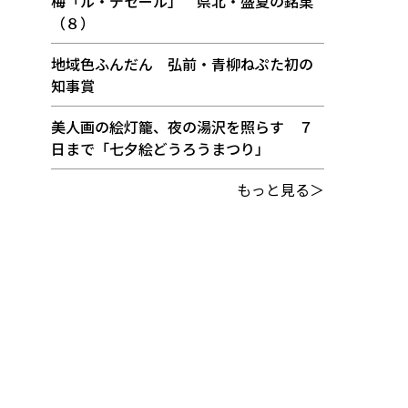
梅「ル・デセール」 県北・盛夏の銘菓
（８）
地域色ふんだん 弘前・青柳ねぷた初の
知事賞
美人画の絵灯籠、夜の湯沢を照らす ７
日まで「七夕絵どうろうまつり」
もっと見る＞