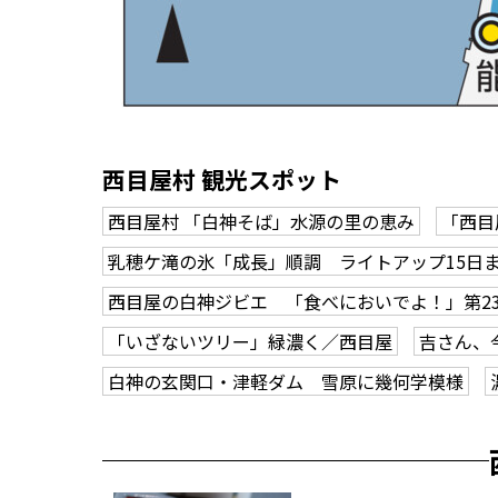
西目屋村 観光スポット
西目屋村 「白神そば」水源の里の恵み
「西目
乳穂ケ滝の氷「成長」順調 ライトアップ15日
西目屋の白神ジビエ 「食べにおいでよ！」第2
「いざないツリー」緑濃く／西目屋
吉さん、
白神の玄関口・津軽ダム 雪原に幾何学模様