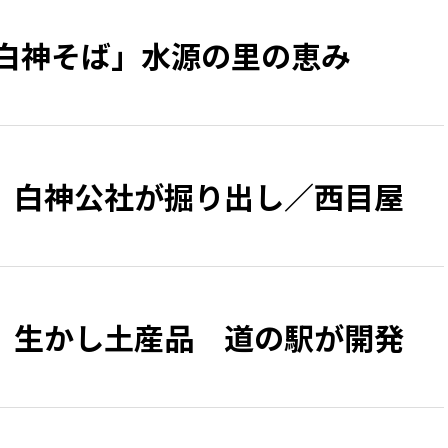
「白神そば」水源の里の恵み
 白神公社が掘り出し／西目屋
」生かし土産品 道の駅が開発