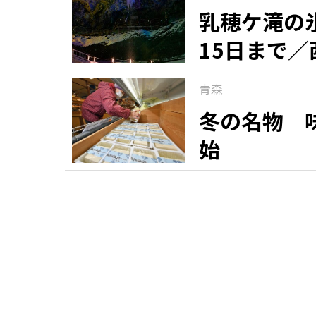
乳穂ケ滝の
15日まで／
青森
冬の名物 
始