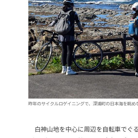
観る一覧
桜
花
紅葉
楽しむ一覧
まつり・イベント
聖地
おみやげ・特産
道の駅・産直
鉄道
アウトドア・レジャー
味わう一覧
麺類
ご当地グルメ
酒
スイーツ
癒す一覧
温泉
自然
宿泊
青森県
岩手県
秋田県
昨年のサイクルロゲイニングで、深浦町の日本海を眺めな
白神山地を中心に周辺を自転車でぐる