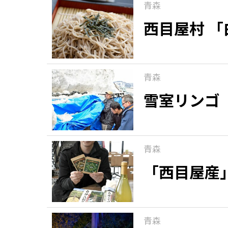
青森
西目屋村 
青森
雪室リンゴ
青森
「西目屋産
青森