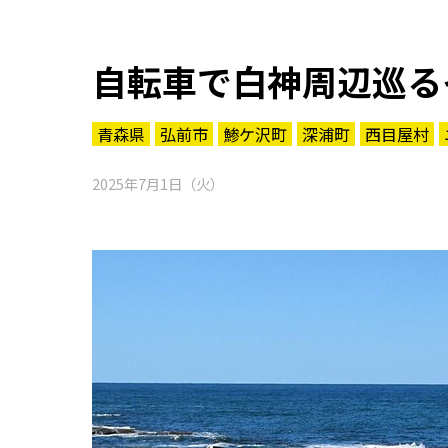
自転車で白神周辺巡る
青森県
弘前市
鯵ケ沢町
深浦町
西目屋村
2025年7月1日（火）
知る一覧
世界遺産
文化・歴史
パワースポット
ミステリー