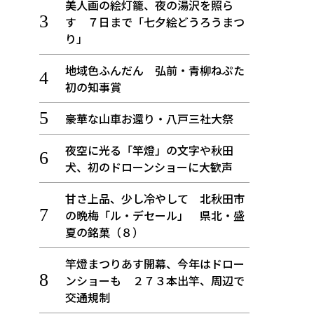
美人画の絵灯籠、夜の湯沢を照ら
す ７日まで「七夕絵どうろうまつ
り」
地域色ふんだん 弘前・青柳ねぷた
初の知事賞
豪華な山車お還り・八戸三社大祭
夜空に光る「竿燈」の文字や秋田
犬、初のドローンショーに大歓声
甘さ上品、少し冷やして 北秋田市
の晩梅「ル・デセール」 県北・盛
夏の銘菓（８）
竿燈まつりあす開幕、今年はドロー
ンショーも ２７３本出竿、周辺で
交通規制