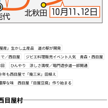
屋産」生かし土産品 道の駅が開発
まで／西目屋
ジビエ料理販売イベント人気 青森・西目屋
3回
ひんやり 涼しさ満喫／暗門遊歩道一部開通
今年も西目屋で「幾三米」田植え
濃厚な味 西目屋「目屋豆腐」作り始まる
西目屋村