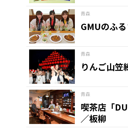
青森
GMUのふ
青森
りんご山笠
青森
喫茶店「DU
／板柳