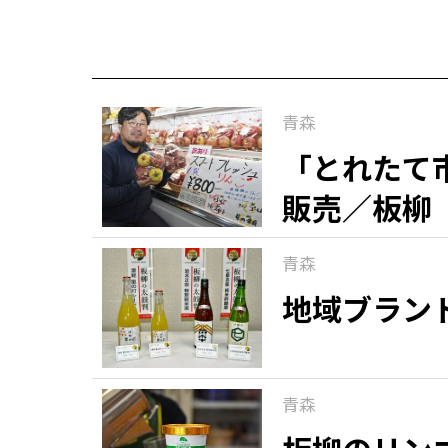
青森
「とれたて
販売／板柳
青森
地域ブラン
青森
知る一覧
世界遺産
文化・歴史
パワースポット
ミステリー