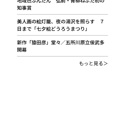
地域色ふんだん 弘前・青柳ねぷた初の
知事賞
美人画の絵灯籠、夜の湯沢を照らす ７
日まで「七夕絵どうろうまつり」
新作「猿田彦」堂々／五所川原立佞武多
開幕
もっと見る＞