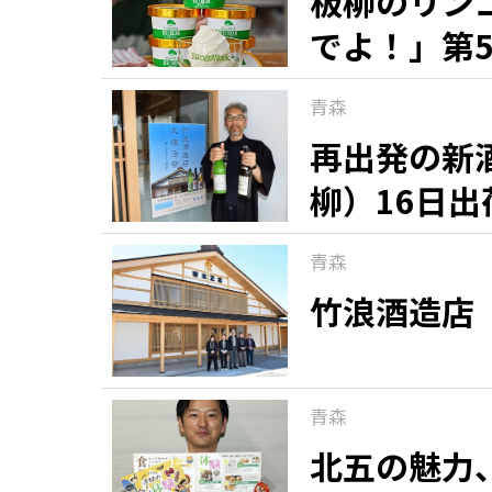
板柳のリン
でよ！」第
観る一覧
桜
花
紅葉
青森
楽しむ一覧
まつり・イベント
聖地
おみやげ・特産
道の駅・産直
鉄道
アウトドア・レジャー
再出発の新
柳）16日出
味わう一覧
麺類
ご当地グルメ
酒
スイーツ
青森
癒す一覧
温泉
自然
宿泊
竹浪酒造店
青森県
岩手県
秋田県
青森
北五の魅力