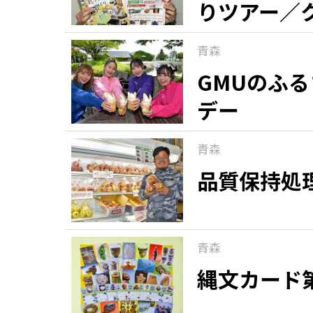
りツアー／
青森
GMUのふ
デー
青森
品質保持処
青森
縄文カード