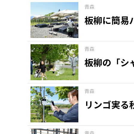
青森
板柳に簡易
青森
板柳の「シ
青森
リンゴ実る
青森