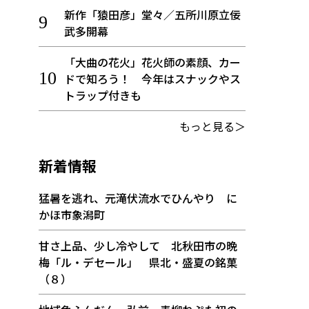
新作「猿田彦」堂々／五所川原立佞
武多開幕
「大曲の花火」花火師の素顔、カー
ドで知ろう！ 今年はスナックやス
トラップ付きも
もっと見る＞
新着情報
猛暑を逃れ、元滝伏流水でひんやり に
かほ市象潟町
甘さ上品、少し冷やして 北秋田市の晩
梅「ル・デセール」 県北・盛夏の銘菓
（８）