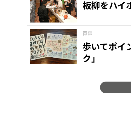
板柳をハイ
青森
歩いてポイ
ク」