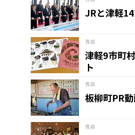
JRと津軽1
青森
津軽9市町
ト
青森
板柳町PR
青森