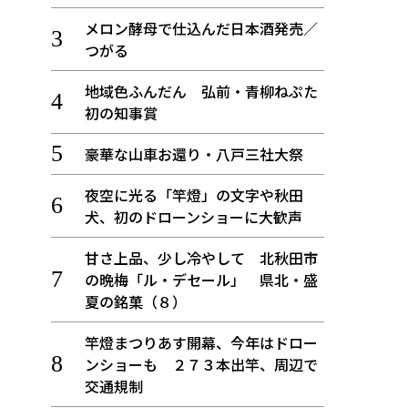
メロン酵母で仕込んだ日本酒発売／
つがる
地域色ふんだん 弘前・青柳ねぷた
初の知事賞
豪華な山車お還り・八戸三社大祭
夜空に光る「竿燈」の文字や秋田
犬、初のドローンショーに大歓声
甘さ上品、少し冷やして 北秋田市
の晩梅「ル・デセール」 県北・盛
夏の銘菓（８）
竿燈まつりあす開幕、今年はドロー
ンショーも ２７３本出竿、周辺で
交通規制