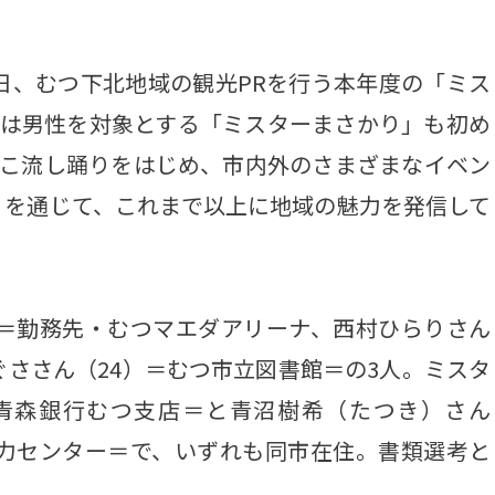
日、むつ下北地域の観光PRを行う本年度の「ミス
度は男性を対象とする「ミスターまさかり」も初め
まこ流し踊りをはじめ、市内外のさまざまなイベン
）を通じて、これまで以上に地域の魅力を発信して
＝勤務先・むつマエダアリーナ、西村ひらりさん
ぐささん（24）＝むつ市立図書館＝の3人。ミスタ
＝青森銀行むつ支店＝と青沼樹希（たつき）さん
電力センター＝で、いずれも同市在住。書類選考と