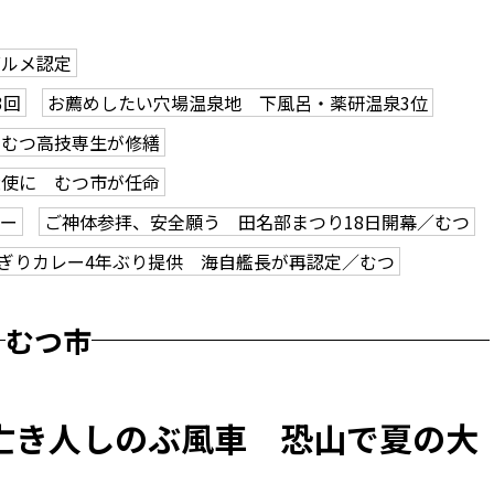
グルメ認定
3回
お薦めしたい穴場温泉地 下風呂・薬研温泉3位
、むつ高技専生が修繕
大使に むつ市が任命
アー
ご神体参拝、安全願う 田名部まつり18日開幕／むつ
ぎりカレー4年ぶり提供 海自艦長が再認定／むつ
むつ市
亡き人しのぶ風車 恐山で夏の大