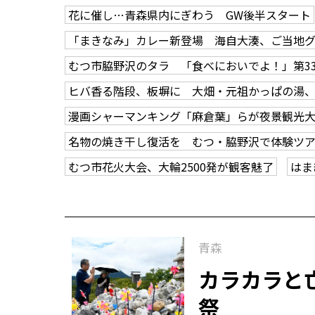
花に催し…青森県内にぎわう GW後半スタート
「まきなみ」カレー新登場 海自大湊、ご当地
むつ市脇野沢のタラ 「食べにおいでよ！」第3
ヒバ香る階段、板塀に 大畑・元祖かっぱの湯
漫画シャーマンキング「麻倉葉」らが夜景観光
名物の焼き干し復活を むつ・脇野沢で体験ツ
むつ市花火大会、大輪2500発が観客魅了
はま
青森
カラカラと
祭