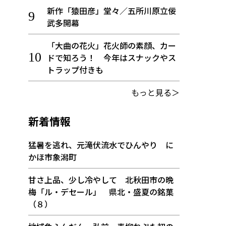
新作「猿田彦」堂々／五所川原立佞
武多開幕
「大曲の花火」花火師の素顔、カー
ドで知ろう！ 今年はスナックやス
トラップ付きも
もっと見る＞
新着情報
猛暑を逃れ、元滝伏流水でひんやり に
かほ市象潟町
甘さ上品、少し冷やして 北秋田市の晩
梅「ル・デセール」 県北・盛夏の銘菓
（８）