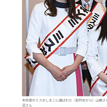
観る一覧
桜
花
紅葉
楽しむ一覧
まつり・イベント
聖地
おみやげ・特産
道の駅・産直
鉄道
アウトドア・レジャー
味わう一覧
麺類
ご当地グルメ
酒
スイーツ
癒す一覧
温泉
自然
宿泊
青森県
岩手県
秋田県
本年度のミスおしまこに選ばれた（前列右から）山崎さ
沼さん