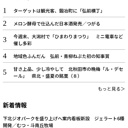
ターゲットは観光客、鍛冶町に「弘前横丁」
メロン酵母で仕込んだ日本酒発売／つがる
今週末、大潟村で「ひまわりまつり」 ミニ電車など
催し多彩
地域色ふんだん 弘前・青柳ねぷた初の知事賞
甘さ上品、少し冷やして 北秋田市の晩梅「ル・デセ
ール」 県北・盛夏の銘菓（８）
もっと見る＞
新着情報
下北ジオパークを盛り上げへ案内看板新設 ジェラート6種
開発／むつ・斗南丘牧場