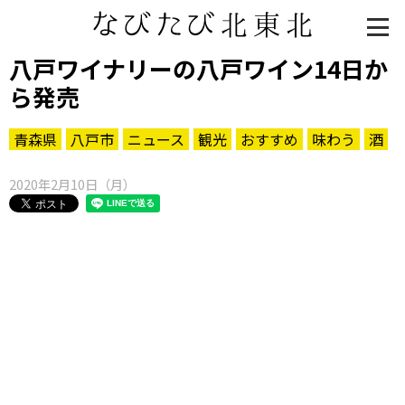
八戸ワイナリーの八戸ワイン14日か
ら発売
青森県
八戸市
ニュース
観光
おすすめ
味わう
酒
2020年2月10日（月）
知る一覧
世界遺産
文化・歴史
パワースポット
ミステリー
観る一覧
桜
花
紅葉
楽しむ一覧
まつり・イベント
聖地
おみやげ・特産
道の駅・産直
鉄道
アウトドア・レジャー