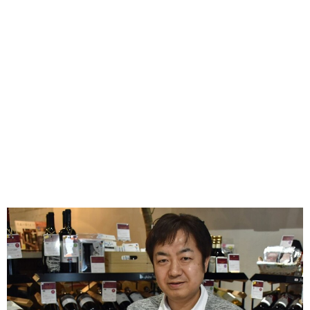
味わう一覧
麺類
ご当地グルメ
酒
スイーツ
癒す一覧
温泉
自然
宿泊
青森県
岩手県
秋田県