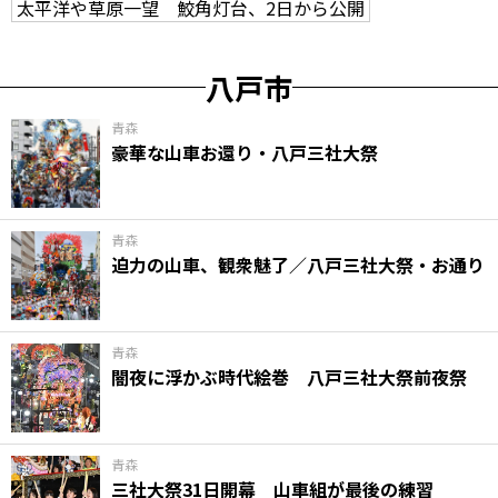
太平洋や草原一望 鮫角灯台、2日から公開
八戸市
青森
豪華な山車お還り・八戸三社大祭
青森
迫力の山車、観衆魅了／八戸三社大祭・お通り
青森
闇夜に浮かぶ時代絵巻 八戸三社大祭前夜祭
青森
三社大祭31日開幕 山車組が最後の練習