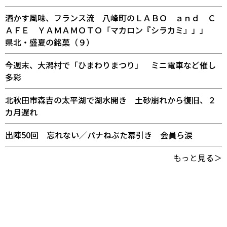
酒かす風味、フランス流 八峰町のＬＡＢＯ ａｎｄ Ｃ
ＡＦＥ ＹＡＭＡＭＯＴＯ「マカロン『シラカミ』」」
県北・盛夏の銘菓（９）
今週末、大潟村で「ひまわりまつり」 ミニ電車など催し
多彩
北秋田市森吉の太平湖で湖水開き 土砂崩れから復旧、２
カ月遅れ
出陣50回 忘れない／パナねぶた幕引き 会員ら涙
もっと見る＞