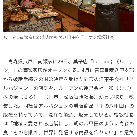
ル アン南類家店の店内で朝の八甲田を手にする松坂社長
青森県八戸市南類家に29日、菓子店「Le un；（ル ア
ン）」の南類家店がオープンする。4月に青森地裁八戸支部
から破産手続きの開始決定を受けた同市の洋菓子会社「ア
ルパジョン」の店舗を、ル アンの運営会社「和（なご）
みの治（はる）」（同市、松坂恒治社長）が買い取り、改
装した。同社はアルパジョンの看板商品「朝の八甲田」の
版権を持っていて、現在も製造、販売している。松坂社長
は「地域に愛される店舗にし、朝の八甲田のように青森の
良いものを県外、世界に発信する商品を作りたい」と意気