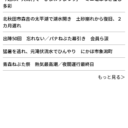
多彩
北秋田市森吉の太平湖で湖水開き 土砂崩れから復旧、２
カ月遅れ
出陣50回 忘れない／パナねぶた幕引き 会員ら涙
猛暑を逃れ、元滝伏流水でひんやり にかほ市象潟町
青森ねぶた祭 熱気最高潮／夜間運行最終日
もっと見る＞