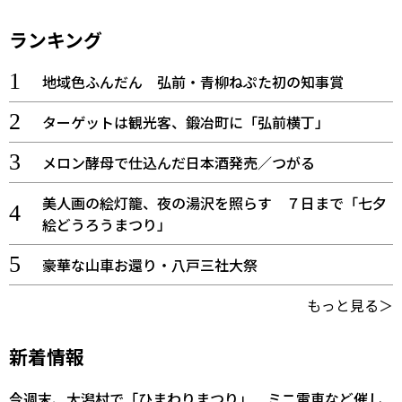
ランキング
地域色ふんだん 弘前・青柳ねぷた初の知事賞
ターゲットは観光客、鍛冶町に「弘前横丁」
メロン酵母で仕込んだ日本酒発売／つがる
美人画の絵灯籠、夜の湯沢を照らす ７日まで「七夕
絵どうろうまつり」
豪華な山車お還り・八戸三社大祭
もっと見る＞
新着情報
今週末、大潟村で「ひまわりまつり」 ミニ電車など催し