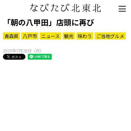
「朝の八甲田」店頭に再び
青森県
八戸市
ニュース
観光
味わう
ご当地グルメ
2025年7月28日（月）
知る一覧
世界遺産
文化・歴史
パワースポット
ミステリー
観る一覧
桜
花
紅葉
楽しむ一覧
まつり・イベント
聖地
おみやげ・特産
道の駅・産直
鉄道
アウトドア・レジャー