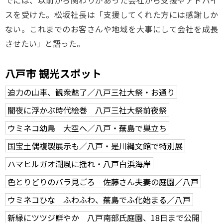
でには、以前から関わりがあった会社から支援やアドバイ
スを受けた。松坂社長は「支援してくれた方には感謝しか
ない。これまでのお客さんや地域を大事にして会社を成長
させたい」と語った。
八戸市 観光スポット
迫力の山車、観衆魅了／八戸三社大祭・お通り
闇夜に浮かぶ時代絵巻 八戸三社大祭前夜祭
ウミネコ幼鳥 大空へ／八戸・蕪島で巣立ち
国宝土偶複製展示も／八戸・是川縄文館で特別展
ハマヒルガオ潮風に揺れ・八戸白浜海岸
色とりどりのバラ見ごろ 佐藤さん夫妻の庭園／八戸
ウミネコひな ふわふわ、蕪島でふ化始まる／八戸
新緑にツツジ鮮やか 八戸南部氏庭園、18日まで公開