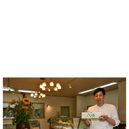
味わう一覧
麺類
ご当地グルメ
酒
スイーツ
癒す一覧
温泉
自然
宿泊
青森県
岩手県
秋田県