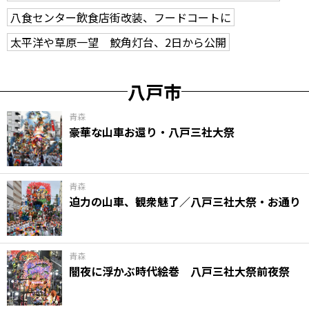
八食センター飲食店街改装、フードコートに
太平洋や草原一望 鮫角灯台、2日から公開
八戸市
青森
豪華な山車お還り・八戸三社大祭
青森
迫力の山車、観衆魅了／八戸三社大祭・お通り
青森
闇夜に浮かぶ時代絵巻 八戸三社大祭前夜祭