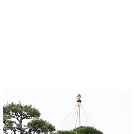
味わう一覧
麺類
ご当地グルメ
酒
スイーツ
癒す一覧
温泉
自然
宿泊
青森県
岩手県
秋田県