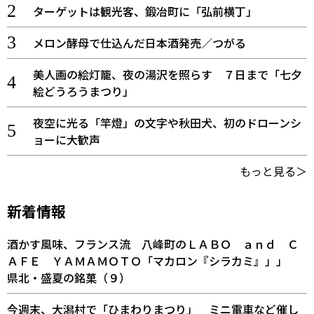
ターゲットは観光客、鍛冶町に「弘前横丁」
メロン酵母で仕込んだ日本酒発売／つがる
美人画の絵灯籠、夜の湯沢を照らす ７日まで「七夕
絵どうろうまつり」
夜空に光る「竿燈」の文字や秋田犬、初のドローンシ
ョーに大歓声
もっと見る＞
新着情報
酒かす風味、フランス流 八峰町のＬＡＢＯ ａｎｄ Ｃ
ＡＦＥ ＹＡＭＡＭＯＴＯ「マカロン『シラカミ』」」
県北・盛夏の銘菓（９）
今週末、大潟村で「ひまわりまつり」 ミニ電車など催し