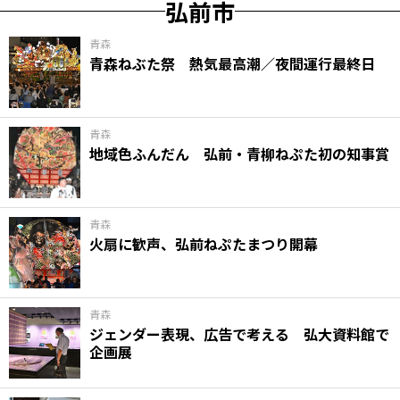
弘前市
青森
青森ねぶた祭 熱気最高潮／夜間運行最終日
青森
地域色ふんだん 弘前・青柳ねぷた初の知事賞
青森
火扇に歓声、弘前ねぷたまつり開幕
青森
ジェンダー表現、広告で考える 弘大資料館で
企画展