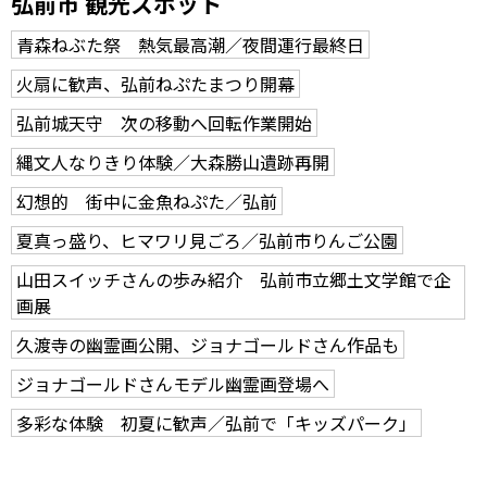
弘前市 観光スポット
青森ねぶた祭 熱気最高潮／夜間運行最終日
火扇に歓声、弘前ねぷたまつり開幕
弘前城天守 次の移動へ回転作業開始
縄文人なりきり体験／大森勝山遺跡再開
幻想的 街中に金魚ねぷた／弘前
夏真っ盛り、ヒマワリ見ごろ／弘前市りんご公園
山田スイッチさんの歩み紹介 弘前市立郷土文学館で企
画展
久渡寺の幽霊画公開、ジョナゴールドさん作品も
ジョナゴールドさんモデル幽霊画登場へ
多彩な体験 初夏に歓声／弘前で「キッズパーク」