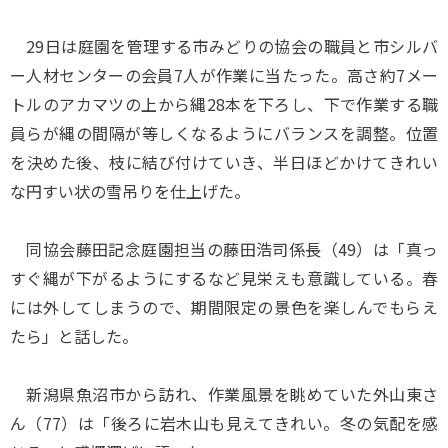
29日は庭園を管理する市みどりの協会の職員と市シルバ
ー人材センターの会員7人が作業に当たった。高さ約7メー
トルのアカマツの上から縄28本を下ろし、下で作業する職
員らが縄の間隔が等しくなるようにバランスを調整。位置
を決めた後、枝に結び付けていき、半日ほどかけてきれい
な円すい状の雪吊りを仕上げた。
同協会藤田記念庭園担当の藤田浩司係長（49）は「真っ
すぐ縄が下がるようにするなど見栄えも意識している。春
には外してしまうので、期間限定の景色を楽しんでもらえ
たら」と話した。
新潟県魚沼市から訪れ、作業風景を眺めていた外山東さ
ん（77）は「後ろに岩木山も見えてきれい。冬の気配を感