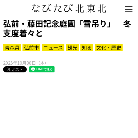
弘前・藤田記念庭園「雪吊り」 冬
支度着々と
青森県
弘前市
ニュース
観光
知る
文化・歴史
2025年10月30日（木）
知る一覧
世界遺産
文化・歴史
パワースポット
ミステリー
観る一覧
桜
花
紅葉
楽しむ一覧
まつり・イベント
聖地
おみやげ・特産
道の駅・産直
鉄道
アウトドア・レジャー