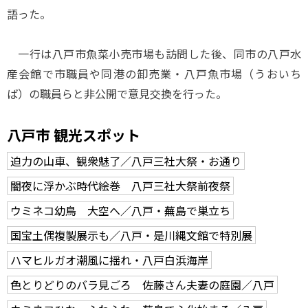
語った。
一行は八戸市魚菜小売市場も訪問した後、同市の八戸水
産会館で市職員や同港の卸売業・八戸魚市場（うおいち
ば）の職員らと非公開で意見交換を行った。
八戸市 観光スポット
迫力の山車、観衆魅了／八戸三社大祭・お通り
闇夜に浮かぶ時代絵巻 八戸三社大祭前夜祭
ウミネコ幼鳥 大空へ／八戸・蕪島で巣立ち
国宝土偶複製展示も／八戸・是川縄文館で特別展
ハマヒルガオ潮風に揺れ・八戸白浜海岸
色とりどりのバラ見ごろ 佐藤さん夫妻の庭園／八戸