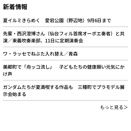
新着情報
夏イルミきらめく 愛宕公園（野辺地）9月6日まで
先輩・西沢澄博さん（仙台フィル首席オーボエ奏者）と共
演／東義吹奏楽部、11日に定期演奏会
ワ・ラッセでねぶた入れ替え／青森
美郷町で「舟ッコ流し」 子どもたちの健康願い元気にか
け声
ガンダムたちが夏満喫する作品も 三種町でプラモデル展
示会始まる
もっと見る＞