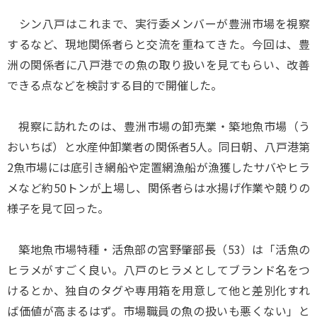
シン八戸はこれまで、実行委メンバーが豊洲市場を視察
するなど、現地関係者らと交流を重ねてきた。今回は、豊
洲の関係者に八戸港での魚の取り扱いを見てもらい、改善
できる点などを検討する目的で開催した。
視察に訪れたのは、豊洲市場の卸売業・築地魚市場（う
おいちば）と水産仲卸業者の関係者5人。同日朝、八戸港第
2魚市場には底引き網船や定置網漁船が漁獲したサバやヒラ
メなど約50トンが上場し、関係者らは水揚げ作業や競りの
様子を見て回った。
築地魚市場特種・活魚部の宮野肇部長（53）は「活魚の
ヒラメがすごく良い。八戸のヒラメとしてブランド名をつ
けるとか、独自のタグや専用箱を用意して他と差別化すれ
ば価値が高まるはず。市場職員の魚の扱いも悪くない」と