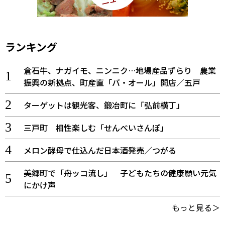
ランキング
倉石牛、ナガイモ、ニンニク…地場産品ずらり 農業
振興の新拠点、町産直「バ・オール」開店／五戸
ターゲットは観光客、鍛冶町に「弘前横丁」
三戸町 相性楽しむ「せんべいさんぽ」
メロン酵母で仕込んだ日本酒発売／つがる
美郷町で「舟ッコ流し」 子どもたちの健康願い元気
にかけ声
もっと見る＞