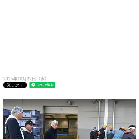
味わう一覧
麺類
ご当地グルメ
酒
スイーツ
癒す一覧
温泉
自然
宿泊
青森県
岩手県
秋田県
2025年10月22日（水）