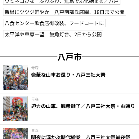
ウミネコひな ふわふわ、蕪島でふ化始まる／八戸
新緑にツツジ鮮やか 八戸南部氏庭園、18日まで公開
八食センター飲食店街改装、フードコートに
太平洋や草原一望 鮫角灯台、2日から公開
八戸市
青森
豪華な山車お還り・八戸三社大祭
青森
迫力の山車、観衆魅了／八戸三社大祭・お通り
青森
闇夜に浮かぶ時代絵巻 八戸三社大祭前夜祭