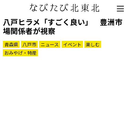
八戸ヒラメ「すごく良い」 豊洲市
場関係者が視察
青森県
八戸市
ニュース
イベント
楽しむ
おみやげ・特産
知る一覧
世界遺産
文化・歴史
パワースポット
ミステリー
観る一覧
桜
花
紅葉
楽しむ一覧
まつり・イベント
聖地
おみやげ・特産
道の駅・産直
鉄道
アウトドア・レジャー