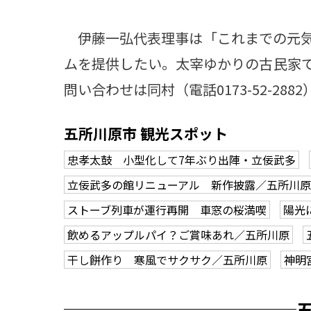
伊藤一弘代表理事は「これまでの元気
ムを提供したい。太宰ゆかりの古民家
問い合わせは同村（電話0173-52-2882
五所川原市 観光スポット
忠孝太鼓 小型化して7年ぶり出陣・立佞武多
立佞武多の館リニューアル 新作披露／五所川原
ストーブ列車が運行再開 車窓の桜満喫
陽光
飲めるアップルパイ？ご賞味あれ／五所川原
干し餅作り 寒風でサクサク／五所川原
神明