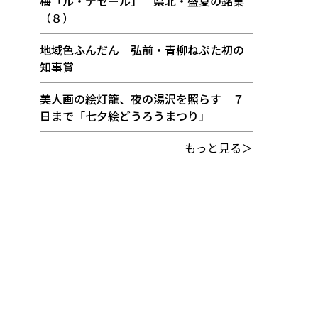
梅「ル・デセール」 県北・盛夏の銘菓
（８）
地域色ふんだん 弘前・青柳ねぷた初の
知事賞
美人画の絵灯籠、夜の湯沢を照らす ７
日まで「七夕絵どうろうまつり」
もっと見る＞