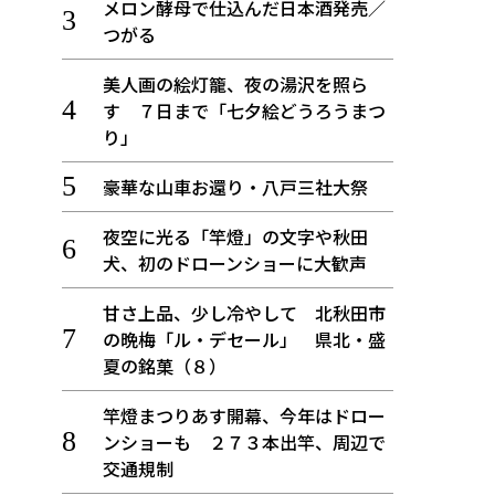
メロン酵母で仕込んだ日本酒発売／
つがる
美人画の絵灯籠、夜の湯沢を照ら
す ７日まで「七夕絵どうろうまつ
り」
豪華な山車お還り・八戸三社大祭
夜空に光る「竿燈」の文字や秋田
犬、初のドローンショーに大歓声
甘さ上品、少し冷やして 北秋田市
の晩梅「ル・デセール」 県北・盛
夏の銘菓（８）
竿燈まつりあす開幕、今年はドロー
ンショーも ２７３本出竿、周辺で
交通規制