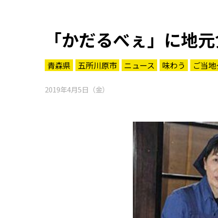
「かだるべぇ」に地元
青森県
五所川原市
ニュース
味わう
ご当地
2019年4月5日（金）
知る一覧
世界遺産
文化・歴史
パワースポット
ミステリー