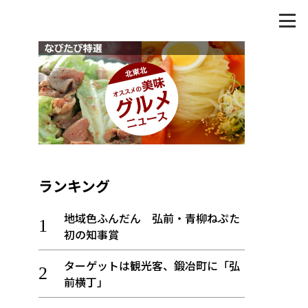
ランキング
地域色ふんだん 弘前・青柳ねぷた
初の知事賞
ターゲットは観光客、鍛冶町に「弘
前横丁」