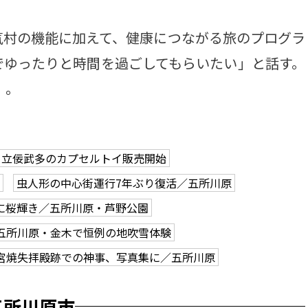
村の機能に加えて、健康につながる旅のプログラ
でゆったりと時間を過ごしてもらいたい」と話す。
）。
立佞武多のカプセルトイ販売開始
虫人形の中心街運行7年ぶり復活／五所川原
に桜輝き／五所川原・芦野公園
五所川原・金木で恒例の地吹雪体験
宮焼失拝殿跡での神事、写真集に／五所川原
五所川原市