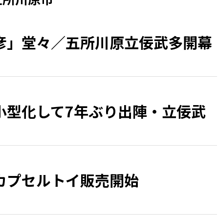
彦」堂々／五所川原立佞武多開幕
小型化して7年ぶり出陣・立佞武
カプセルトイ販売開始