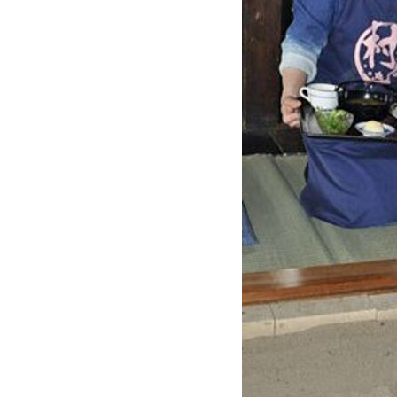
観る一覧
桜
花
紅葉
楽しむ一覧
まつり・イベント
聖地
おみやげ・特産
道の駅・産直
鉄道
アウトドア・レジャー
味わう一覧
麺類
ご当地グルメ
酒
スイーツ
癒す一覧
温泉
自然
宿泊
青森県
岩手県
秋田県