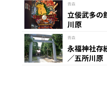
青森
立佞武多の
川原
青森
永福神社存
／五所川原