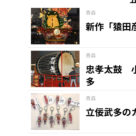
青森
新作「猿田
青森
忠孝太鼓 
多
青森
立佞武多の