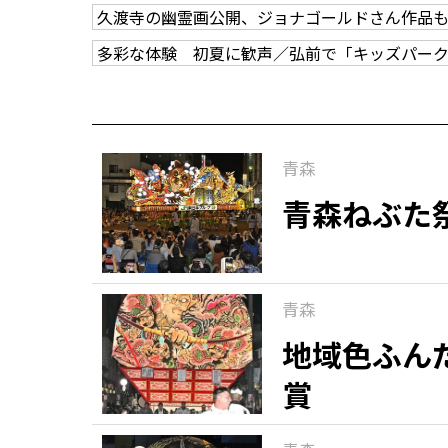
久渡寺の幽霊画公開、ジョナゴールドさん作品
多彩な体験 初夏に歓声／弘前で「キッズパー
青森
青森ねぶた
青森
地域色ふん
賞