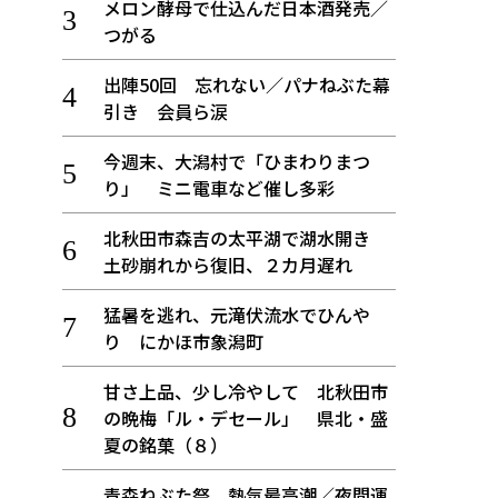
メロン酵母で仕込んだ日本酒発売／
つがる
出陣50回 忘れない／パナねぶた幕
引き 会員ら涙
今週末、大潟村で「ひまわりまつ
り」 ミニ電車など催し多彩
北秋田市森吉の太平湖で湖水開き
土砂崩れから復旧、２カ月遅れ
猛暑を逃れ、元滝伏流水でひんや
り にかほ市象潟町
甘さ上品、少し冷やして 北秋田市
の晩梅「ル・デセール」 県北・盛
夏の銘菓（８）
青森ねぶた祭 熱気最高潮／夜間運