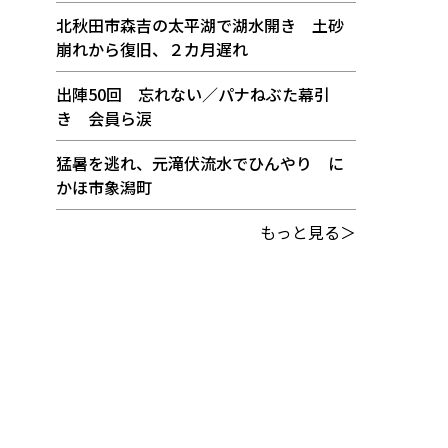
北秋田市森吉の太平湖で湖水開き 土砂
崩れから復旧、２カ月遅れ
出陣50回 忘れない／パナねぶた幕引
き 会員ら涙
猛暑を逃れ、元滝伏流水でひんやり に
かほ市象潟町
もっと見る＞