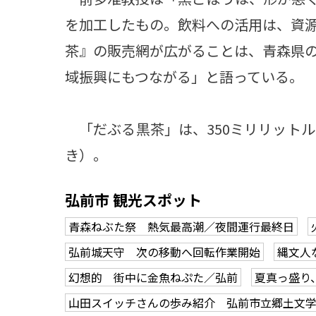
を加工したもの。飲料への活用は、資
茶』の販売網が広がることは、青森県
域振興にもつながる」と語っている。
「だぶる黒茶」は、350ミリリットル
き）。
弘前市 観光スポット
青森ねぶた祭 熱気最高潮／夜間運行最終日
弘前城天守 次の移動へ回転作業開始
縄文人
幻想的 街中に金魚ねぷた／弘前
夏真っ盛り
山田スイッチさんの歩み紹介 弘前市立郷土文