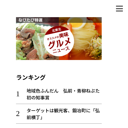
ランキング
地域色ふんだん 弘前・青柳ねぷた
初の知事賞
ターゲットは観光客、鍛冶町に「弘
前横丁」