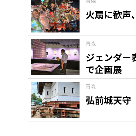
青森
火扇に歓声
青森
ジェンダー
で企画展
青森
弘前城天守