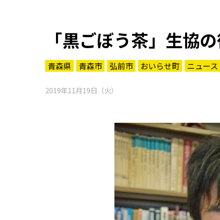
「黒ごぼう茶」生協の
青森県
青森市
弘前市
おいらせ町
ニュース
2019年11月19日（火）
知る一覧
世界遺産
文化・歴史
パワースポット
ミステリー