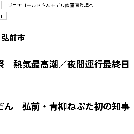
も
ジョナゴールドさんモデル幽霊画登場へ
ク」
弘前市
祭 熱気最高潮／夜間運行最終日
だん 弘前・青柳ねぷた初の知事