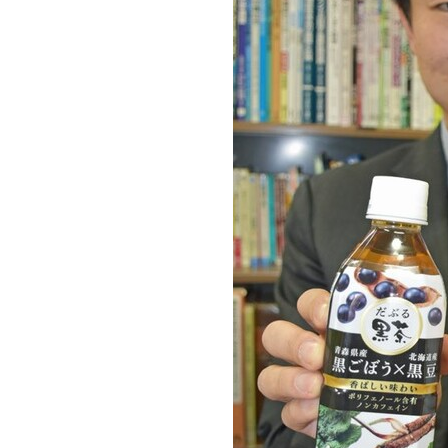
観る一覧
桜
花
紅葉
楽しむ一覧
まつり・イベント
聖地
おみやげ・特産
道の駅・産直
鉄道
アウトドア・レジャー
味わう一覧
麺類
ご当地グルメ
酒
スイーツ
癒す一覧
温泉
自然
宿泊
青森県
岩手県
秋田県