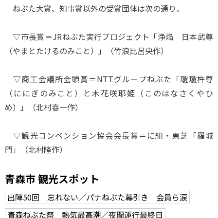
ねぶた大賞、知事賞以外の受賞団体は次の通り。
▽市長賞＝JRねぶた実行プロジェクト「浄焔 日本武尊
（やまとたけるのみこと）」（竹浪比呂央作）
▽商工会議所会頭賞＝NTTグループねぶた「瓊瓊杵尊
（ににぎのみこと）と木花咲耶姫（このはなさくやひ
め）」（北村春一作）
▽観光コンベンション協会会長賞＝に組・東芝「羅城
門」（北村隆作）
青森市 観光スポット
出陣50回 忘れない／パナねぶた幕引き 会員ら涙
青森ねぶた祭 熱気最高潮／夜間運行最終日