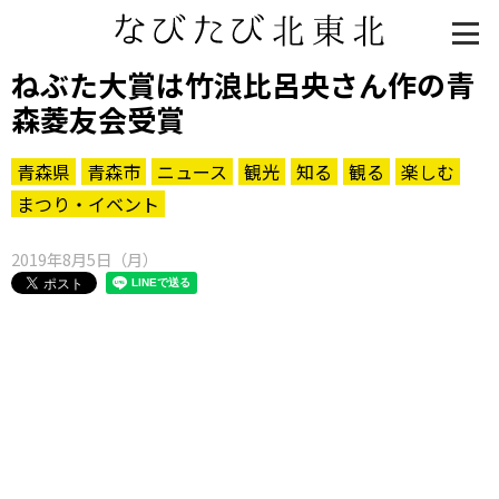
ねぶた大賞は竹浪比呂央さん作の青
森菱友会受賞
青森県
青森市
ニュース
観光
知る
観る
楽しむ
まつり・イベント
2019年8月5日（月）
知る一覧
世界遺産
文化・歴史
パワースポット
ミステリー
観る一覧
桜
花
紅葉
楽しむ一覧
まつり・イベント
聖地
おみやげ・特産
道の駅・産直
鉄道
アウトドア・レジャー