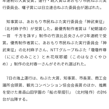
年連続の大賞受賞。運行・跳人賞はあおもり市民ねぶた実
行委員会、囃子賞には日立連合ねぶた委員会が選ばれた。
知事賞は、あおもり市民ねぶた実行委員会「神武東征」
（北村麻子作）が受賞した。最優秀制作者賞は「紀朝雄の
一首 千方を誅す」制作の竹浪比呂央さんが2年連続で受
賞。優秀制作者賞に、あおもり市民ねぶた実行委員会「神
武東征」の北村麻子さん、NTTグループねぶた「瓊瓊杵尊
（ににぎのみこと）と木花咲耶姫（このはなさくやひ
め）」制作の北村春一さんがそれぞれ選ばれた。
7日の海上運行は、ねぶた大賞、知事賞、市長賞、商工会
議所会頭賞、観光コンベンション協会会長賞のほか、推薦
を受けた青森山田学園の「船の草摺引」（北村隆作）の計6
台が出陣する。