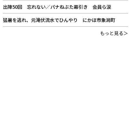
出陣50回 忘れない／パナねぶた幕引き 会員ら涙
猛暑を逃れ、元滝伏流水でひんやり にかほ市象潟町
もっと見る＞