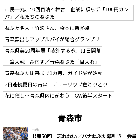
市民一丸、50回目晴れ舞台 企業に頼らず「100円カン
パ」／私たちのねぶた
ねぶた名人・竹浪さん、橋本に新拠点
青森窯出しアップルパイが総合グランプリ
青森県美20周年展「装飾する魂」11日開幕
一筆入魂 命宿す／青森ねぶた「目入れ」
青森ねぶた開幕まで1カ月、ガイド隊が始動
2日連続夏日の青森 チューリップ色とりどり
花に催し…青森県内にぎわう GW後半スタート
青森市
青森
出陣50回 忘れない／パナねぶた幕引き 会員