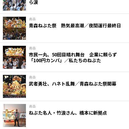
ら涙
青森
青森ねぶた祭 熱気最高潮／夜間運行最終日
青森
市民一丸、50回目晴れ舞台 企業に頼らず
「100円カンパ」／私たちのねぶた
青森
武者勇壮、ハネト乱舞／青森ねぶた祭開幕
青森
ねぶた名人・竹浪さん、橋本に新拠点