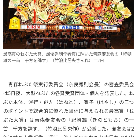
最高賞のねぶた大賞、最優秀制作者賞に輝いた青森菱友会の「紀朝
雄の一首 千方を誅す」（竹浪比呂央さん作）＝2日
青森ねぶた祭実行委員会（奈良秀則会長）の審査委員会
は5日夜、大型ねぶたの各賞受賞団体・個人を発表した。ね
ぶた本体、運行・跳人（はねと）、囃子（はやし）の三つ
のポイントで総合的に優れた団体に与えられる最高賞「ね
ぶた大賞」は青森菱友会の「紀朝雄（きのともお）の一
首 千方を誅す」（竹浪比呂央作）が受賞した。菱友会は2