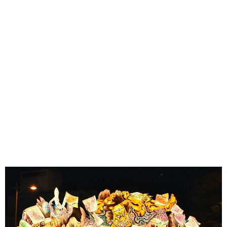
味わう一覧
麺類
ご当地グルメ
酒
スイーツ
癒す一覧
温泉
自然
宿泊
青森県
岩手県
秋田県