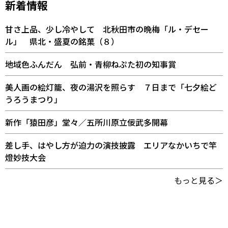
新着情報
甘さ上品、少し冷やして 北秋田市の晩梅「ル・デセー
ル」 県北・盛夏の銘菓（８）
地域色ふんだん 弘前・青柳ねぷた初の知事賞
美人画の絵灯籠、夜の湯沢を照らす ７日まで「七夕絵ど
うろうまつり」
新作「猿田彦」堂々／五所川原立佞武多開幕
差し手、はやし方が迫力の演技披露 エリアなかいちで竿
燈妙技大会
もっと見る＞