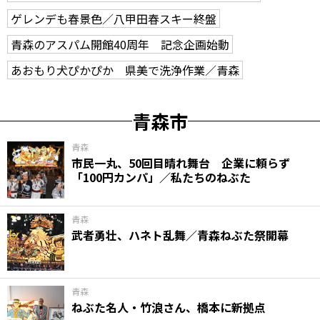
ゲレンデも春景色／八甲田春スキー終盤
青森のアスパム開館40周年 記念企画始動
あおもり犬ぴかぴか 県美で洗浄作業／青森
青森市
青森
市民一丸、50回目晴れ舞台 企業に頼らず
「100円カンパ」／私たちのねぶた
青森
武者勇壮、ハネト乱舞／青森ねぶた祭開幕
青森
ねぶた名人・竹浪さん、橋本に新拠点