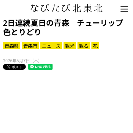
2日連続夏日の青森 チューリップ
色とりどり
青森県
青森市
ニュース
観光
観る
花
2026年5月7日（木）
知る一覧
世界遺産
文化・歴史
パワースポット
ミステリー
観る一覧
桜
花
紅葉
楽しむ一覧
まつり・イベント
聖地
おみやげ・特産
道の駅・産直
鉄道
アウトドア・レジャー