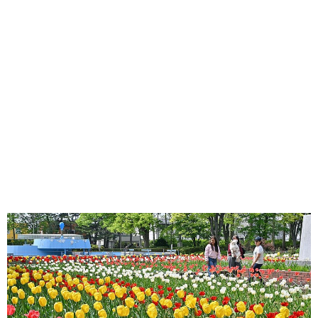
味わう一覧
麺類
ご当地グルメ
酒
スイーツ
癒す一覧
温泉
自然
宿泊
青森県
岩手県
秋田県