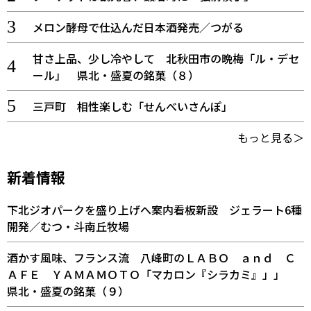
メロン酵母で仕込んだ日本酒発売／つがる
甘さ上品、少し冷やして 北秋田市の晩梅「ル・デセ
ール」 県北・盛夏の銘菓（８）
三戸町 相性楽しむ「せんべいさんぽ」
もっと見る＞
新着情報
下北ジオパークを盛り上げへ案内看板新設 ジェラート6種
開発／むつ・斗南丘牧場
酒かす風味、フランス流 八峰町のＬＡＢＯ ａｎｄ Ｃ
ＡＦＥ ＹＡＭＡＭＯＴＯ「マカロン『シラカミ』」」
県北・盛夏の銘菓（９）