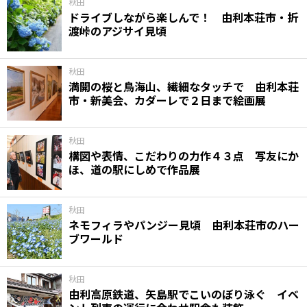
秋田
ドライブしながら楽しんで！ 由利本荘市・折
渡峠のアジサイ見頃
秋田
満開の桜と鳥海山、繊細なタッチで 由利本荘
市・新美会、カダーレで２日まで絵画展
秋田
構図や表情、こだわりの力作４３点 写友にか
ほ、道の駅にしめで作品展
秋田
ネモフィラやパンジー見頃 由利本荘市のハー
ブワールド
秋田
由利高原鉄道、矢島駅でこいのぼり泳ぐ イベ