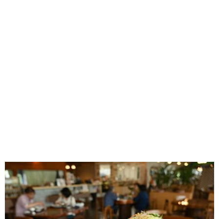
味わう一覧
麺類
ご当地グルメ
酒
スイーツ
癒す一覧
温泉
自然
宿泊
青森県
岩手県
秋田県