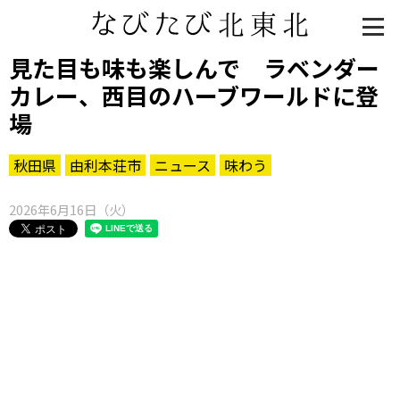
見た目も味も楽しんで ラベンダー
カレー、西目のハーブワールドに登
場
秋田県
由利本荘市
ニュース
味わう
2026年6月16日（火）
知る一覧
世界遺産
文化・歴史
パワースポット
ミステリー
観る一覧
桜
花
紅葉
楽しむ一覧
まつり・イベント
聖地
おみやげ・特産
道の駅・産直
鉄道
アウトドア・レジャー