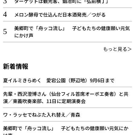
ターゲットは観光客、鍛冶町に「弘前横丁」
メロン酵母で仕込んだ日本酒発売／つがる
美郷町で「舟ッコ流し」 子どもたちの健康願い元気
にかけ声
もっと見る＞
新着情報
夏イルミきらめく 愛宕公園（野辺地）9月6日まで
先輩・西沢澄博さん（仙台フィル首席オーボエ奏者）と共
演／東義吹奏楽部、11日に定期演奏会
ワ・ラッセでねぶた入れ替え／青森
美郷町で「舟ッコ流し」 子どもたちの健康願い元気にか