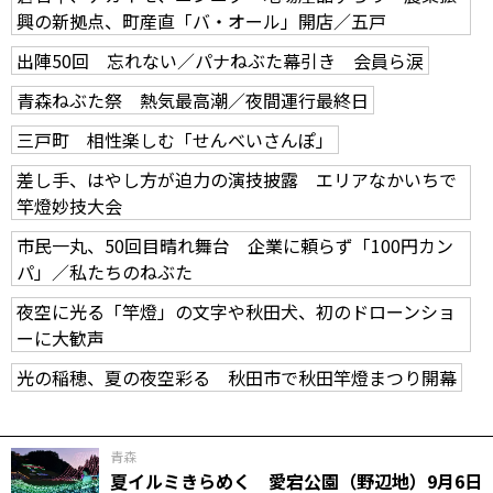
興の新拠点、町産直「バ・オール」開店／五戸
出陣50回 忘れない／パナねぶた幕引き 会員ら涙
青森ねぶた祭 熱気最高潮／夜間運行最終日
三戸町 相性楽しむ「せんべいさんぽ」
差し手、はやし方が迫力の演技披露 エリアなかいちで
竿燈妙技大会
市民一丸、50回目晴れ舞台 企業に頼らず「100円カン
パ」／私たちのねぶた
夜空に光る「竿燈」の文字や秋田犬、初のドローンショ
ーに大歓声
光の稲穂、夏の夜空彩る 秋田市で秋田竿燈まつり開幕
青森
夏イルミきらめく 愛宕公園（野辺地）9月6日