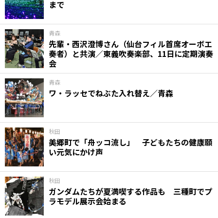
まで
青森
先輩・西沢澄博さん（仙台フィル首席オーボエ
奏者）と共演／東義吹奏楽部、11日に定期演奏
会
青森
ワ・ラッセでねぶた入れ替え／青森
秋田
美郷町で「舟ッコ流し」 子どもたちの健康願
い元気にかけ声
秋田
ガンダムたちが夏満喫する作品も 三種町でプ
ラモデル展示会始まる