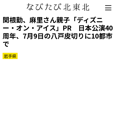
関根勤、麻里さん親子「ディズニ
ー・オン・アイス」PR 日本公演40
周年、7月9日の八戸皮切りに10都市
で
岩手県
知る一覧
世界遺産
文化・歴史
パワースポット
ミステリー
観る一覧
桜
花
紅葉
楽しむ一覧
まつり・イベント
聖地
おみやげ・特産
道の駅・産直
鉄道
アウトドア・レジャー