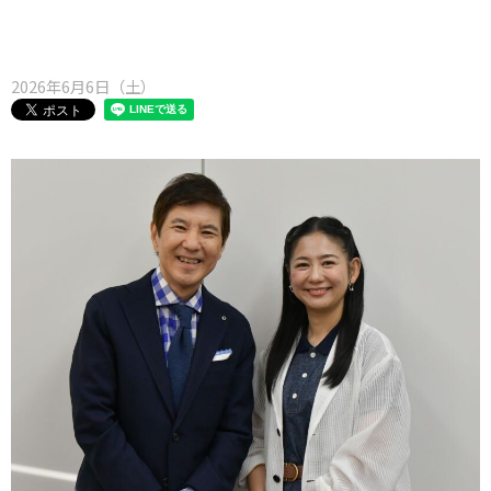
味わう一覧
麺類
ご当地グルメ
酒
スイーツ
癒す一覧
温泉
自然
宿泊
2026年6月6日（土）
青森県
岩手県
秋田県