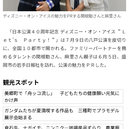
ディズニー・オン・アイスの魅力をPRする関根勤さんと麻里さん
「日本公演４０周年記念 ディズニー・オン・アイス ＂Ｌ
ｅｔ’ｓ Ｐａｒｔｙ！＂」は７月９日の八戸公演を皮切り
に、全国１０都市で開かれる。ファミリーパートナーを務
めるタレントの関根勤さん、麻里さん親子は６月５日、盛
岡市の岩手日報社を訪れ、公演の魅力をＰＲした。
観光スポット
美郷町で「舟ッコ流し」 子どもたちの健康願い元気に
かけ声
ガンダムたちが夏満喫する作品も 三種町でプラモデル
展示会始まる
倉石牛、ナガイモ、ニンニク…地場産品ずらり 農業振