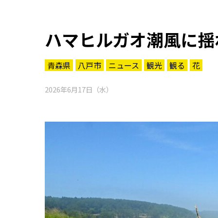
ハマヒルガオ潮風に揺
青森県
八戸市
ニュース
観光
観る
花
2026年6月17日（水）
知る一覧
世界遺産
文化・歴史
パワースポット
ミステリー