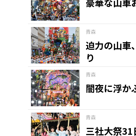
豪華な山車
青森
迫力の山車
り
青森
闇夜に浮か
青森
三社大祭3