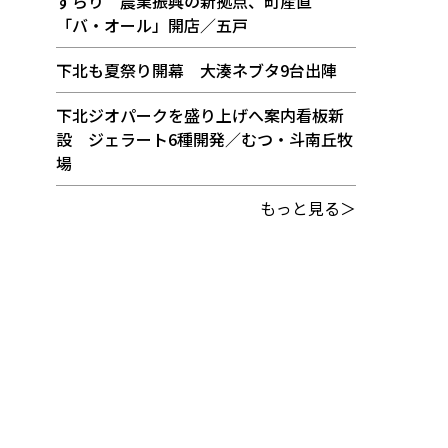
ずらり 農業振興の新拠点、町産直
「バ・オール」開店／五戸
下北も夏祭り開幕 大湊ネブタ9台出陣
下北ジオパークを盛り上げへ案内看板新
設 ジェラート6種開発／むつ・斗南丘牧
場
もっと見る＞