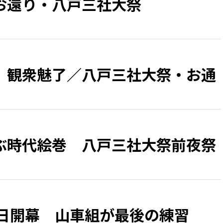
お還り・八戸三社大祭
、観衆魅了／八戸三社大祭・お通
ぶ時代絵巻 八戸三社大祭前夜祭
1日開幕 山車組が最後の練習