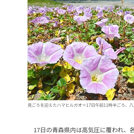
観る一覧
桜
花
紅葉
楽しむ一覧
まつり・イベント
聖地
おみやげ・特産
道の駅・産直
鉄道
アウトドア・レジャー
味わう一覧
麺類
ご当地グルメ
酒
スイーツ
癒す一覧
温泉
自然
宿泊
青森県
岩手県
秋田県
見ごろを迎えたハマヒルガオ＝17日午前11時半ごろ、
17日の青森県内は高気圧に覆われ、