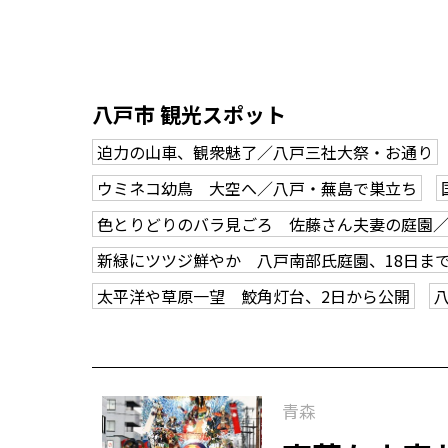
八戸市 観光スポット
迫力の山車、観衆魅了／八戸三社大祭・お通り
ウミネコ幼鳥 大空へ／八戸・蕪島で巣立ち
色とりどりのバラ見ごろ 佐藤さん夫妻の庭園
新緑にツツジ鮮やか 八戸南部氏庭園、18日ま
太平洋や草原一望 鮫角灯台、2日から公開
青森