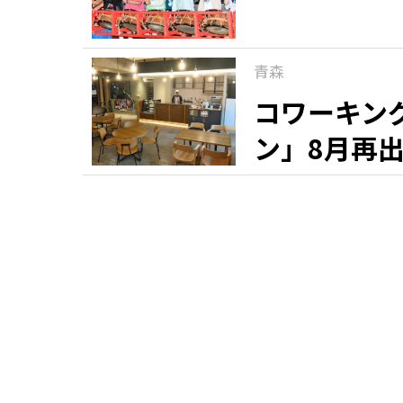
青森
コワーキン
ン」8月再