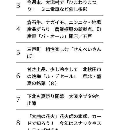
今週末、大潟村で「ひまわりまつ
り」 ミニ電車など催し多彩
倉石牛、ナガイモ、ニンニク…地場
産品ずらり 農業振興の新拠点、町
産直「バ・オール」開店／五戸
三戸町 相性楽しむ「せんべいさん
ぽ」
甘さ上品、少し冷やして 北秋田市
の晩梅「ル・デセール」 県北・盛
夏の銘菓（８）
下北も夏祭り開幕 大湊ネブタ9台
出陣
「大曲の花火」花火師の素顔、カー
ドで知ろう！ 今年はスナックやス