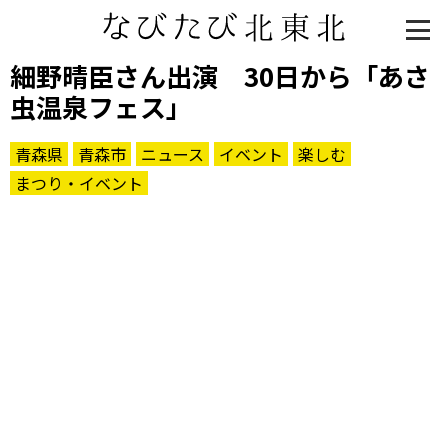
細野晴臣さん出演 30日から「あさ
虫温泉フェス」
青森県
青森市
ニュース
イベント
楽しむ
まつり・イベント
知る一覧
世界遺産
文化・歴史
パワースポット
ミステリー
観る一覧
桜
花
紅葉
楽しむ一覧
まつり・イベント
聖地
おみやげ・特産
道の駅・産直
鉄道
アウトドア・レジャー