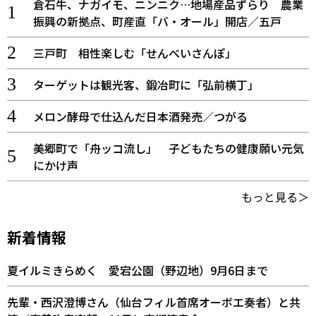
倉石牛、ナガイモ、ニンニク…地場産品ずらり 農業
振興の新拠点、町産直「バ・オール」開店／五戸
三戸町 相性楽しむ「せんべいさんぽ」
ターゲットは観光客、鍛冶町に「弘前横丁」
メロン酵母で仕込んだ日本酒発売／つがる
美郷町で「舟ッコ流し」 子どもたちの健康願い元気
にかけ声
もっと見る＞
新着情報
夏イルミきらめく 愛宕公園（野辺地）9月6日まで
先輩・西沢澄博さん（仙台フィル首席オーボエ奏者）と共