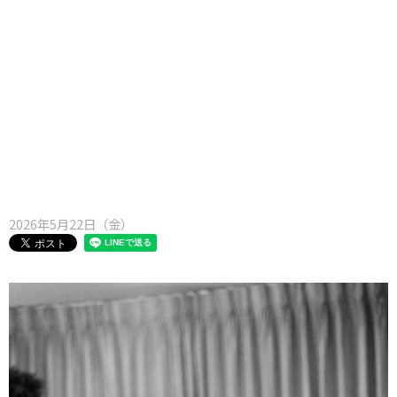
味わう一覧
麺類
ご当地グルメ
酒
スイーツ
癒す一覧
温泉
自然
宿泊
青森県
岩手県
秋田県
2026年5月22日（金）