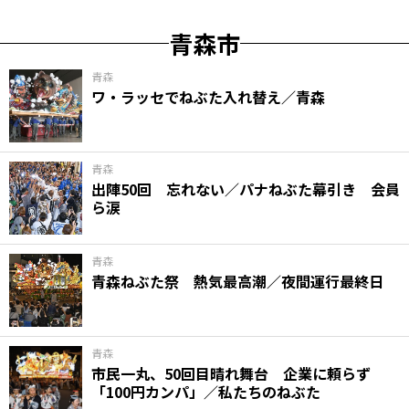
青森市
青森
ワ・ラッセでねぶた入れ替え／青森
青森
出陣50回 忘れない／パナねぶた幕引き 会員
ら涙
青森
青森ねぶた祭 熱気最高潮／夜間運行最終日
青森
市民一丸、50回目晴れ舞台 企業に頼らず
「100円カンパ」／私たちのねぶた