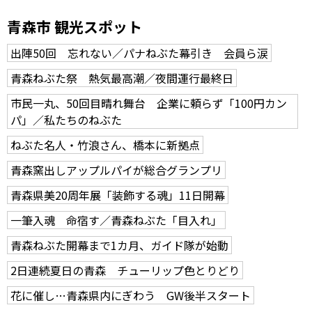
青森市 観光スポット
出陣50回 忘れない／パナねぶた幕引き 会員ら涙
青森ねぶた祭 熱気最高潮／夜間運行最終日
市民一丸、50回目晴れ舞台 企業に頼らず「100円カン
パ」／私たちのねぶた
ねぶた名人・竹浪さん、橋本に新拠点
青森窯出しアップルパイが総合グランプリ
青森県美20周年展「装飾する魂」11日開幕
一筆入魂 命宿す／青森ねぶた「目入れ」
青森ねぶた開幕まで1カ月、ガイド隊が始動
2日連続夏日の青森 チューリップ色とりどり
花に催し…青森県内にぎわう GW後半スタート