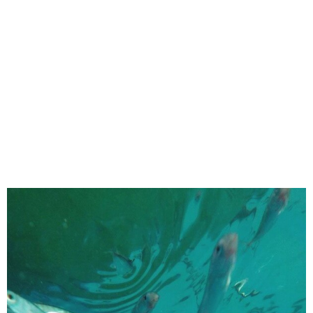
味わう一覧
麺類
ご当地グルメ
酒
スイーツ
癒す一覧
温泉
自然
宿泊
青森県
岩手県
秋田県