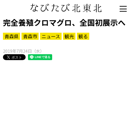
完全養殖クロマグロ、全国初展示へ
青森県
青森市
ニュース
観光
観る
2019年7月24日（水）
知る一覧
世界遺産
文化・歴史
パワースポット
ミステリー
観る一覧
桜
花
紅葉
楽しむ一覧
まつり・イベント
聖地
おみやげ・特産
道の駅・産直
鉄道
アウトドア・レジャー