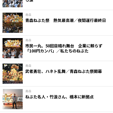
青森
青森ねぶた祭 熱気最高潮／夜間運行最終日
青森
市民一丸、50回目晴れ舞台 企業に頼らず
「100円カンパ」／私たちのねぶた
青森
武者勇壮、ハネト乱舞／青森ねぶた祭開幕
青森
ねぶた名人・竹浪さん、橋本に新拠点