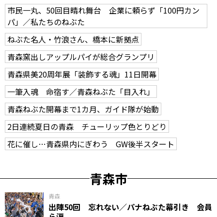
市民一丸、50回目晴れ舞台 企業に頼らず「100円カン
パ」／私たちのねぶた
ねぶた名人・竹浪さん、橋本に新拠点
青森窯出しアップルパイが総合グランプリ
青森県美20周年展「装飾する魂」11日開幕
一筆入魂 命宿す／青森ねぶた「目入れ」
青森ねぶた開幕まで1カ月、ガイド隊が始動
2日連続夏日の青森 チューリップ色とりどり
花に催し…青森県内にぎわう GW後半スタート
青森市
青森
出陣50回 忘れない／パナねぶた幕引き 会員
ら涙