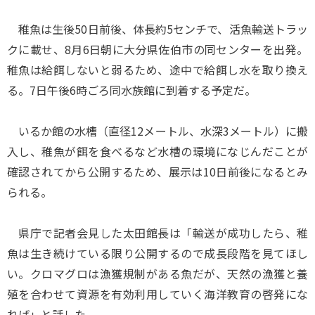
稚魚は生後50日前後、体長約5センチで、活魚輸送トラッ
クに載せ、8月6日朝に大分県佐伯市の同センターを出発。
稚魚は給餌しないと弱るため、途中で給餌し水を取り換え
る。7日午後6時ごろ同水族館に到着する予定だ。
いるか館の水槽（直径12メートル、水深3メートル）に搬
入し、稚魚が餌を食べるなど水槽の環境になじんだことが
確認されてから公開するため、展示は10日前後になるとみ
られる。
県庁で記者会見した太田館長は「輸送が成功したら、稚
魚は生き続けている限り公開するので成長段階を見てほし
い。クロマグロは漁獲規制がある魚だが、天然の漁獲と養
殖を合わせて資源を有効利用していく海洋教育の啓発にな
れば」と話した。