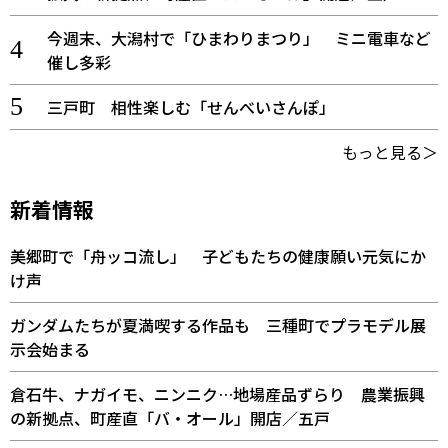
今週末、大潟村で「ひまわりまつり」 ミニ電車など
催し多彩
三戸町 相性楽しむ「せんべいさんぽ」
もっと見る＞
新着情報
美郷町で「舟ッコ流し」 子どもたちの健康願い元気にか
け声
ガンダムたちが夏満喫する作品も 三種町でプラモデル展
示会始まる
倉石牛、ナガイモ、ニンニク…地場産品ずらり 農業振興
の新拠点、町産直「バ・オール」開店／五戸