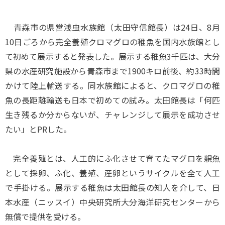
青森市の県営浅虫水族館（太田守信館長）は24日、8月
10日ごろから完全養殖クロマグロの稚魚を国内水族館とし
て初めて展示すると発表した。展示する稚魚3千匹は、大分
県の水産研究施設から青森市まで1900キロ前後、約33時間
かけて陸上輸送する。同水族館によると、クロマグロの稚
魚の長距離輸送も日本で初めての試み。太田館長は「何匹
生き残るか分からないが、チャレンジして展示を成功させ
たい」とPRした。
完全養殖とは、人工的にふ化させて育てたマグロを親魚
として採卵、ふ化、養殖、産卵というサイクルを全て人工
で手掛ける。展示する稚魚は太田館長の知人を介して、日
本水産（ニッスイ）中央研究所大分海洋研究センターから
無償で提供を受ける。