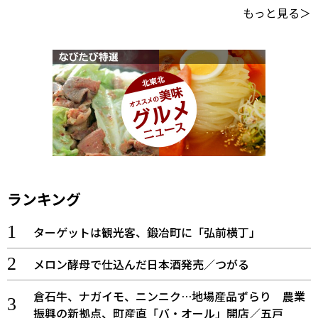
もっと見る＞
ランキング
ターゲットは観光客、鍛冶町に「弘前横丁」
メロン酵母で仕込んだ日本酒発売／つがる
倉石牛、ナガイモ、ニンニク…地場産品ずらり 農業
振興の新拠点、町産直「バ・オール」開店／五戸