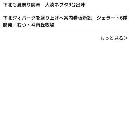
下北も夏祭り開幕 大湊ネブタ9台出陣
下北ジオパークを盛り上げへ案内看板新設 ジェラート6種
開発／むつ・斗南丘牧場
もっと見る＞